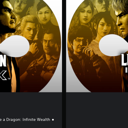
ل
إ
ص
د
ا
ر
ا
ل
ف
ا
خ
ر
e a Dragon: Infinite Wealth