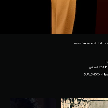
رط, لغة خارجة, مقامرة صورية
ز DUALSHOCK 4‏