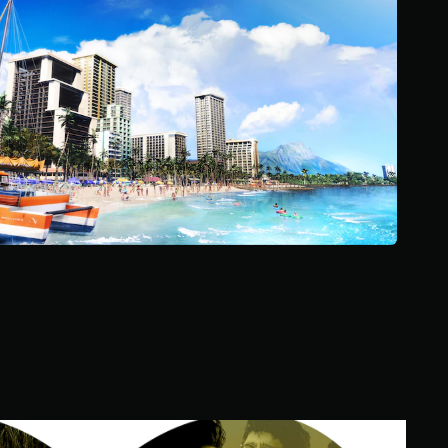
و
م
م
ن
إ
ج
م
ا
ل
ي
1
6
أ
ل
ف
م
ن
ا
ل
ت
ق
ي
ا
ي