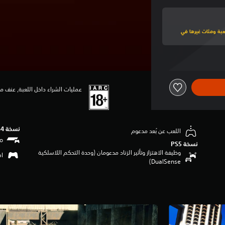
لى هذه اللعبة ومئات غيرها في
عمليات الشراء داخل اللعبة, عنف مف
نسخة PS4‏
اللعب عن بُعد مدعوم
نسخة PS5‏
وظيفة الاهتزاز وتأثير الزناد مدعومان (وحدة التحكم اللاسلكية
اهتزا
DualSense‏)