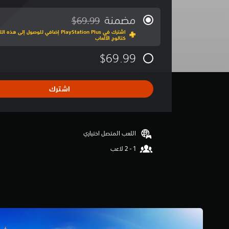
و
س
مضمنة
$69.99
مخصوم من السعر الأصلي البالغ $69.99‏
ط
اشترك في PlayStation Plus إضافي للوصول إ
ا
كتالوج الألعاب
ل
ت
$69.99
ق
ي
ي
اشترك
م
4
.
7
3
اللعب المتصل اختياري
ن
ج
و
م
م
ن
5
ن
ج