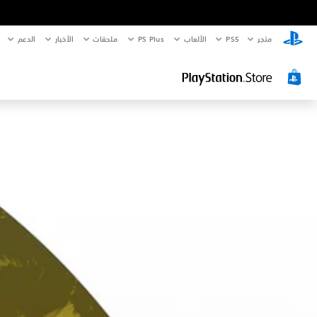
متجر
PS5‏
الألعاب
PS Plus
ملحقات
الأخبار
الدعم