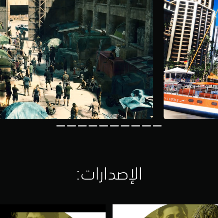
الإصدارات:‏
ا