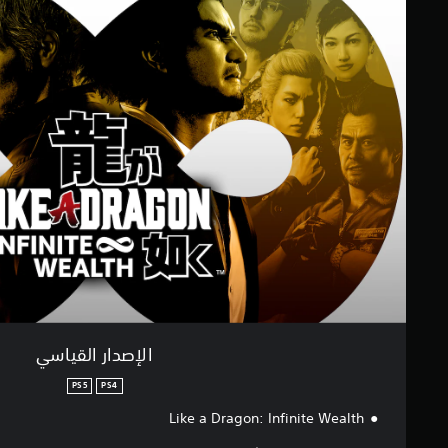
ل
م
إ
ا
ص
ت
د
ا
ر
ا
ل
ق
ي
ا
س
ي
الإصدار القياسي
PS5
PS4
Like a Dragon: Infinite Wealth