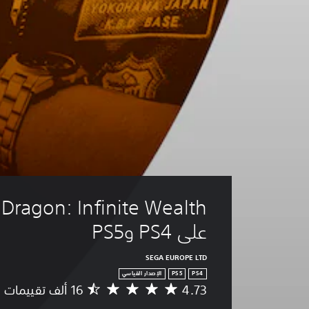
على PS4 وPS5
SEGA EUROPE LTD
PS4
PS5
الإصدار القياسي
4.73
م
ت