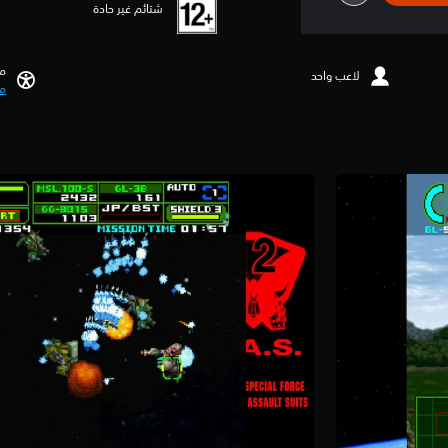
شتائم غير حادة
مي
لاعب واحد
مي