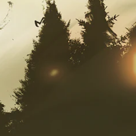
س
م
ي
س
ة
ب
ف
قً
ق
ا
ط
،
.
أ
و
ي
ت
و
ف
ر
ا
ل
د
ع
م
ل
ق
د
ر
م