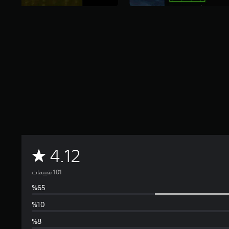
م
4.12
ت
و
س