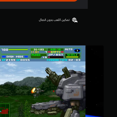
ت
ق
ي
ي
تمكين اللعب بدون اتصال
م
4
.
1
2
ن
ج
و
م
م
ن
5
ن
ج
و
م
م
ن
إ