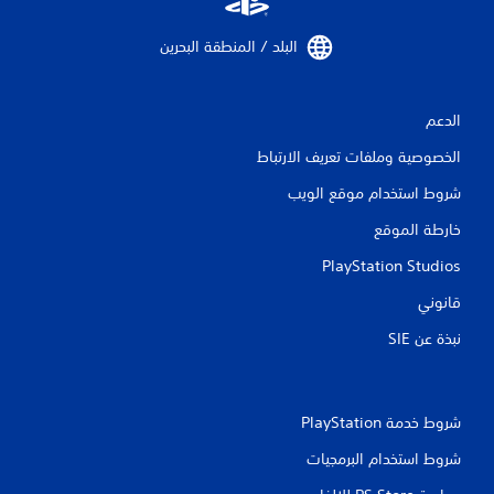
و
ا
البلد / المنطقة البحرين‏
ئ
م
ب
د
الدعم
و
ن
الخصوصية وملفات تعريف الارتباط
ا
ل
شروط استخدام موقع الويب
ح
ا
خارطة الموقع
ج
PlayStation Studios
ة
إ
قانوني
ل
ى
نبذة عن SIE‏
ا
ل
ض
غ
شروط خدمة PlayStation‏
ط
ع
شروط استخدام البرمجيات
ل
ى