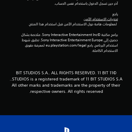
م
آخر حين تسجل الدخول باستخدام نفس الحساب.
ل
ك
ل
ن
راجع 
ع
ك
تحذيرات الاستخدام الآمن
ب
ل
 لمعلومات هامة حول الاستخدام الآمن قبل استخدام هذا المنتج.
غ
ع
ي
ب
برامج مكتبة ©Sony Interactive Entertainment Inc. ملخصة بشكل 
ر
ا
حصري إلى Sony Interactive Entertainment Europe. تطبق شروط 
ا
ل
استخدام البرنامج، راجع eu.playstation.com/legal لمعرفة حقوق 
ل
ل
الاستخدام الكاملة.
م
ع
ت
ب
ص
ة
ل
و
©11 BIT STUDIOS S.A.. ALL RIGHTS RESERVED. 11 BIT
ف
ا
STUDIOS is a registered trademark of 11 BIT STUDIOS S.A..
ق
ل
ط
All other marks and trademarks are the property of their
ت
)
respective owners. All rights reserved.
ن
.
ق
ل
ف
ي
ا
ل
ق