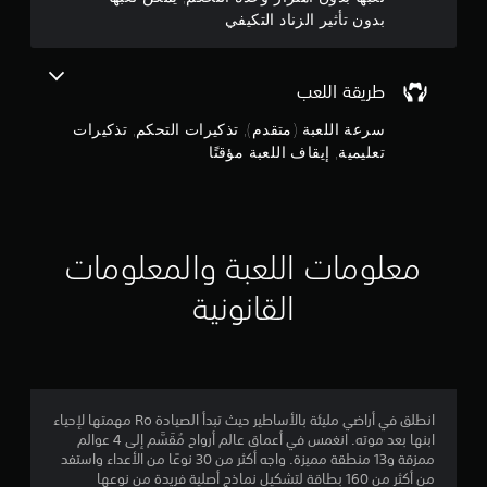
ا
م
بدون تأثير الزناد التكيفي
و
س
ؤ
ي
ق
م
)
تً
طريقة اللعب
ا
ت
م
ت
سرعة اللعبة (متقدم), تذكيرات التحكم, تذكيرات
ي
و
م
تعليمية, إيقاف اللعبة مؤقتًا
ن
ف
ك
ر
ن
إ
ب
ك
ع
إ
ج
ض
ي
معلومات اللعبة والمعلومات
ا
ق
م
ل
ا
القانونية
خ
ف
ا
ي
ا
ا
ل
ل
ر
ل
ا
ع
ي
ت
ب
ل
انطلق في أراضي مليئة بالأساطير حيث تبدأ الصيادة Ro مهمتها لإحياء
ة
3
ع
ابنها بعد موته. انغمس في أعماق عالم أرواح مُقَسَّم إلى 4 عوالم
م
ك
ممزقة و13 منطقة مميزة. واجه أكثر من 30 نوعًا من الأعداء واستفد
ؤ
5
س
من أكثر من 160 بطاقة لتشكيل نماذج أصلية فريدة من نوعها
ق