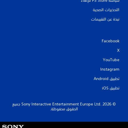
سياسة PS Store للإلغاء
ا
ل
التحذيرات الصحية
أ
ز
نبذة عن التقييمات
ر
ا
ر
ب
Facebook
س
ر
X
ع
YouTube
ة
أ
Instagram
و
خ
تطبيق Android‏
ل
ا
تطبيق iOS‏
ل
و
ق
‏© 2026 Sony Interactive Entertainment Europe Ltd.‎ جميع
ت
الحقوق محفوظة.
م
ح
د
S
و