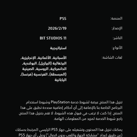
ا
ب
ل
أ
و
ض
المنصة:
PS5
ا
غ
ل
الإصدار:
ط
19‏/2‏/2026
ف
ا
ي
الناشر:
11 BIT STUDIOS
ل
د
س
الأنواع:
استراتيجية
ي
ر
و
لغات الشاشة:
الأسبانية, الألمانية, الإنجليزية,
ي
ه
البرتغالية (البرازيل), البولندية,
ع
ا
الدانمركية, الروسية, الصينية
ت
ع
(المبسطة), الفرنسية (فرنسا),
ا
ل
اليابانية
ل
ى
س
ا
ي
ل
ن
أ
تنزيل هذا المنتج عرضة لشروط خدمة‫ PlayStation وشروط استخدام 
م
البرنامج الخاصة بنا بالإضافة إلى أي أحكام إضافية محددة تطبق على هذا 
ز
ا
المنتج. إذا كنت لا ترغب في قبول هذه الشروط، لا تقم بتنزيل هذا المنتج. 
ر
ئ
راجع شروط الخدمة لمزيد من المعلومات الهامة.
ا
ي
ة
ر
يمكنك تنزيل هذا المحتوى وتشغيله على جهاز PS5 الرئيسي المرتبط بحسابك 
(
ي
(عن طريق إعداد "مشاركة الجهاز واللعب بدون اتصال") وعلى أي جهاز PS5 
ا