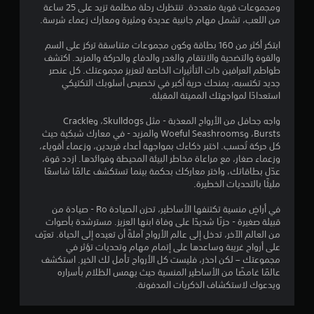
ا
ومجموعات قوية متعددة. تنتظرك رحلة مظلمة تزيد على 25 ساعة
تً
4
ل
من اللعب، تشمل مهام جانبية عديدة ومثيرة ومعارك زعماء شرسة.
ا
ذ
ف
م
ر
ابتكر أكثر من 160 بطاقة وكون مجموعات متناسقة تركز على السم
ي
ا
والقوة والتضحية والانتقام والغدر والدفاع والحركة والمزيد. اكتشف
أ
ن
ع
طواطم العرافين ذات التأثيرات الخاصة لتعزيز مجموعتك. كل عنصر
ي
ي
جديد تكتسبه، يمنحك حرية أكبر في تخصيص أسلوبك التكتيكي
و
ا
ن
استعدادًا لمواجهتك المميتة المقبلة.
ق
.
ت
ل
واجه جحافل من الأرواح المعذبة - مثل Skulldogs، وCrackle
ف
Bursts، وWoeful Seashrooms والمزيد - في معارك شبكية حيث
ي
ي
كل حركة تُحسب. اختبر ذكاءك بمواجهة أعداء فريدين، وزعماء أقوياء،
ت
أ
م
وزعماء صغار، مع مراعاة مخاطر البيئة المحيطة وفوائدها. ازدد قوة،
ث
ك
عدّل بطاقاتك، واختر معاركك بحكمة بينما تستكشف عالمًا شاسعًا
ق
ن
ن
مليئًا بالتحديات الخطيرة.
ا
ل
ي
ء
في أراضٍ منسية تكتنفها الأساطير، تحزن الصيادة Ro - صيادة من
ع
ط
قبيلة صغيرة - حزنًا شديدًا على وفاة ابنها العزيز. مسترشدة بأصوات
ر
ي
ب
من العالم الآخر، تدخل إلى عالم الأرواح آملةً أن تعيده إلى الحياة. تعرّف
ي
ه
على أرواح غريبة وساعدها على إتمام مهام وتحديات تؤثر في
ق
م
ا
مجموعتك – لكن احذر، فليست كل الأرواح تأمل لك الخير. استكشف
ة
ب
عالمًا غامضًا من الأساطير المنسية حيث يهمس الظلام بأسراره
ا
ا
د
ويدعوك لاستكشاف الذكريات المدفونة.
ل
و
ل
ت
ن
ع