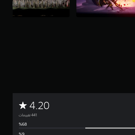
م
4.20
ت
و