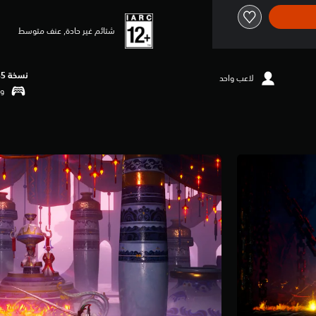
شتائم غير حادة, عنف متوسط
نسخة PS5‏
لاعب واحد
وظ