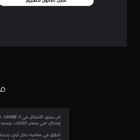
سجل الدخول للتقييم
مع
ومحاكٍ فني يمتص الكائنات ويستدع