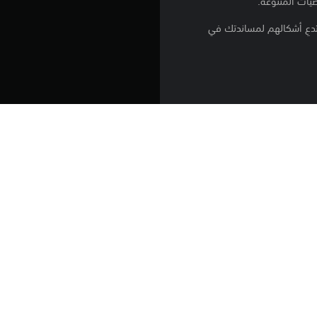
صيات المتنوعة.
2
ستدعِ أشكالهم لمساندتك في
ن
ج
و
كن كن حذرًا، فالأعداء قادرون على
م
م
 إتقان أشكالهم.
ن
فتها الخاصة، وشخصيات عميقة
5
ن
ج
تنزيل هذا المنتج عرضة لشروط خدمة‫ PlayStation وشروط استخدام البرنامج الخاصة بنا 