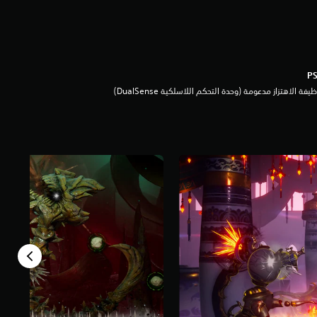
يفة الاهتزاز مدعومة (وحدة التحكم اللاسلكية DualSense‏)