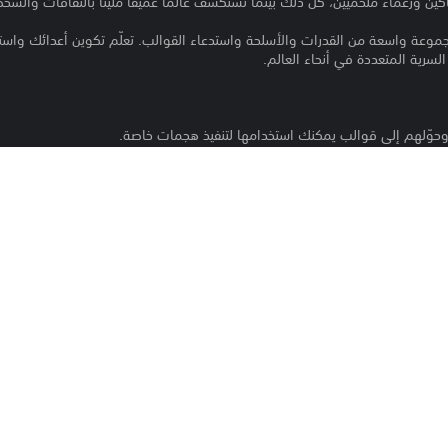
كين وزعماء ملحميين، كل ذلك بينما تستكشف عالمًا عميقًا مليئًا بالثقافات والشخ
 مجموعة واسعة من القدرات والأسلحة واستدعاء القوالب. تعلّم تكوين أعدائك وا
سرية المتعددة في أنحاء العالم.
وحوّلهم إلى قوالب يمكنك استخدامها لتنفيذ هجمات خاصة.
طلاق المقذوفات، وصعق الخصوم، ويمكنك حتى التحول إلى الكائنات المستدعاة.
لبيئة من حولك فرصًا متعددة لإلحاق الضرر بالأعداء، سواءً عن قرب أو من مسافة. ل
ة أيدٍ لصد هجمات الأعداء أو للقبض عليهم وامتصاصهم، مقتربًا خطوة إضافية من
مبنية من أظافر مطلية ومزهريات عملاقة، حيث تتميز كل منطقة بحضارتها وثقا
 قدرة.
PS5