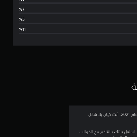
س
ط
ا
ل
ت
ق
ي
ة
ي
م
كن سارق الأشكال في GRIME II، تتمة لعبة الأكشن والمغامرات من نوع مترويدفينيا الحاصلة على إشادة عالمية في عام 2021. أنت كيان بلا شكل
4
لعجائب في كل زاوية. استغل بيئتك بالتناغم مع القوالب
.