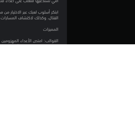
التي تستدعيها للتغلب على أعداء فتا
ابتكر أسلوب لعبك عبر الاختيار من
القتال، وكذلك لاكتشاف المسارات ال
المميزات
القوالب: امتص الأعداء المهزومين 
استخدم القوالب لرمي الأعداء، وإ
القتال البيئي: أينما ذهبت، تمنحك ا
استغلال البيئة ضدك أيضًا.
الصد والقبض: أرسِل مجسات على هيئ
عالم مأهول: استكشف مواقع مذهلة 
يمكنك التفاعل معها.
خصص أسلوب لعبك باستخدام أكثر من 30 سلاحًا و20 درعًا وما يفوق 40
المنصة: