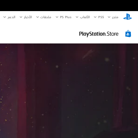
متجر
PS5‏
الألعاب
PS Plus
ملحقات
الأخبار
الدعم