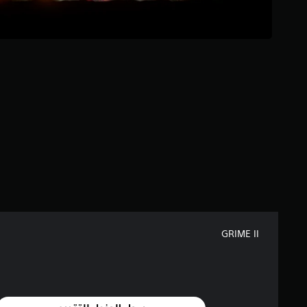
إ
ج
م
ا
ل
ي
4
4
1
م
ن
ا
ل
ت
ق
ي
ي
م
GRIME II
ا
ت