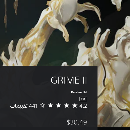
GRIME II
Kwalee Ltd
PS5
4.2
م
ت
و
$30.49
س
ط