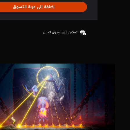
ا
إضافة إلى عربة التسوق
ل
ت
ق
ي
ي
تمكين اللعب بدون اتصال
م
4
.
2
ن
ج
و
م
م
ن
5
ن
ج
و
م
م
ن