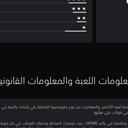
لومات اللعبة والمعلومات القانوني
ي قوالب على هيئتها.
انطلِق في مغامرة داخل أرض جديدة وغامضة في عالم GRIME، حيث تترصدك المخاطر وتذهلك ا