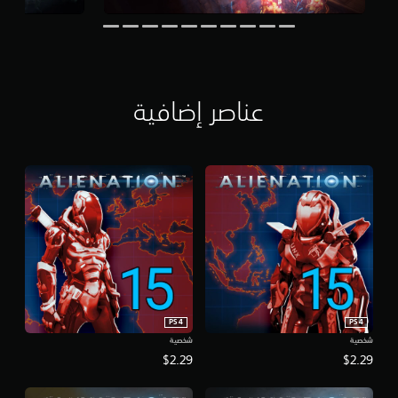
ت
ق
ي
ي
م
ا
عناصر إضافية
ت
PS4
PS4
شخصية
شخصية
$2.29
$2.29