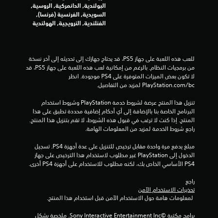
ن
البولندية, الدانمركية, الروسية,
السويدية, الفرنسية (فرنسا),
إ
الفنلندية, النرويجية, الهولندية
ج
م
للعب هذه اللعبة على جهاز PS5، قد يحتاج جهازك إلى تحديثه إلى آخر نسخة 
من برمجيات النظام. بالرغم من إمكانية لعب هذه اللعبة على جهاز PS5، قد 
ا
لا تكون بعض الميزات المتوفرة على PS4 موجودة. انظر 
‎PlayStation.com/bc لمزيد من التفاصيل.
ل
تنزيل هذا المنتج عرضة لشروط خدمة‫ PlayStation وشروط استخدام 
ي
البرنامج الخاصة بنا بالإضافة إلى أي أحكام إضافية محددة تطبق على هذا 
المنتج. إذا كنت لا ترغب في قبول هذه الشروط، لا تقم بتنزيل هذا المنتج. 
راجع شروط الخدمة لمزيد من المعلومات الهامة.
2
مبلغ يدفع مرة واحدة مقابل ترخيص للتنزيل على عدة أجهزة PS4. تسجيل 
4
الدخول إلى PlayStation غير مطلوب لاستخدام هذا الترخيص على جهاز 
PS4 الأساسي الخاص بك، لكنه مطلوب للاستخدام على أجهزة PS4 أخرى.
0
راجع 
4
تحذيرات الاستخدام الآمن
 لمعلومات هامة حول الاستخدام الآمن قبل استخدام هذا المنتج.
9
برامج مكتبة ©Sony Interactive Entertainment Inc. ملخصة بشكل 