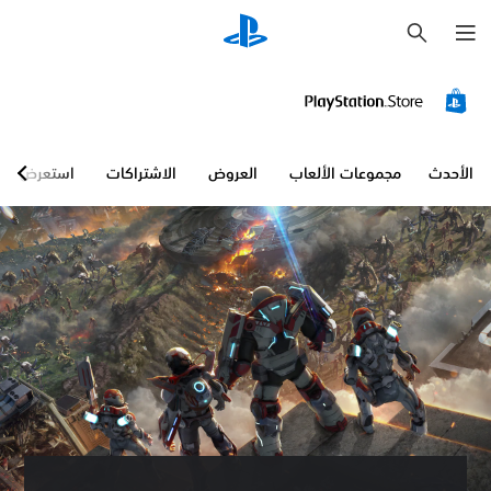
ب
ح
ث
الأحدث
مجموعات الألعاب
العروض
الاشتراكات
استعرض