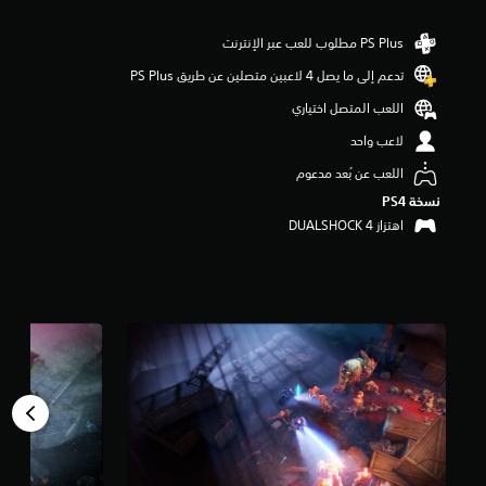
م
ن
5
ن
تدعم إلى ما يصل 4 لاعبين متصلين عن طريق PS Plus‏
ج
اللعب المتصل اختياري
و
م
لاعب واحد
م
ن
اللعب عن بُعد مدعوم
إ
نسخة PS4‏
ج
اهتزاز DUALSHOCK 4‏
م
ا
ل
ي
2
4
أ
ل
ف
م
ن
ا
ل