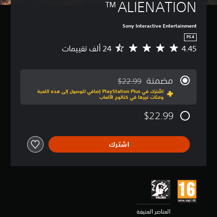
ALIENATION™
Sony Interactive Entertainment
PS4
4.45
م
ت
و
س
مضمنة
$22.99
ط
مخصوم من السعر الأصلي البالغ $22.99‏
اشترك في PlayStation Plus إضافي للوصول إلى هذه اللعبة
ا
ومئات غيرها في كتالوج الألعاب
ل
ت
$22.99
ق
ي
ي
اشترك
م
4
.
4
5
ن
ج
و
العناصر العنيفة
م