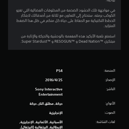
ن
في مواجهة تلك الحشود الضخمة من المخلوقات الفضائية التي تغزو
ج
الكوكب برمته، ستحتاج إلى التعاون مع ثلاثة من أصدقائك لابتكار
الخطط التكتيكية مع الحفاظ على حياة كل منكم في ظل هذا الضغط
و
المتزايد.
م
استمتع بلعبة الآركيد هذه المفعمة بالوحشية والحركة والإثارة من
مبتكري Dead Nation™‎ و RESOGUN™‎ و Super Stardust™‎.
م
ن
5
المنصة:
PS4
ن
الإصدار:
25‏/4‏/2016
ج
الناشر:
Sony Interactive
Entertainment
و
الأنواع:
حركة, مطلق النار, حركة
م
الصوت:
الإنجليزية
م
لغات الشاشة:
الأسبانية, الألمانية, الإنجليزية,
الإيطالية, البرتغالية (البرتغال),