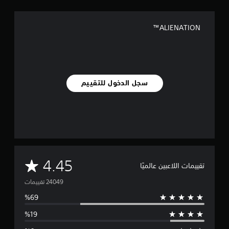
ALIENATION™
سجل الدخول للتقييم
م
4.45
تقييمات اللاعبين عالميًا
ت
و
س