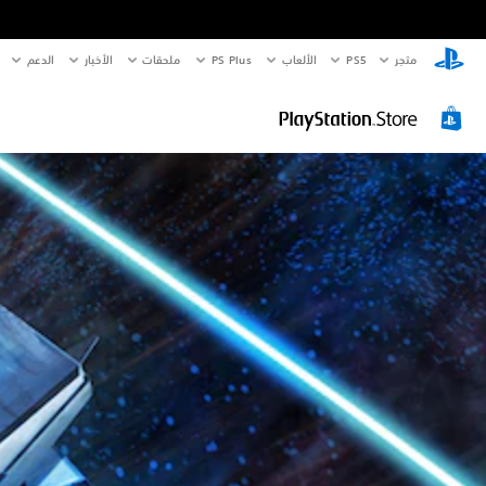
متجر
PS5‏
الألعاب
PS Plus
ملحقات
الأخبار
الدعم