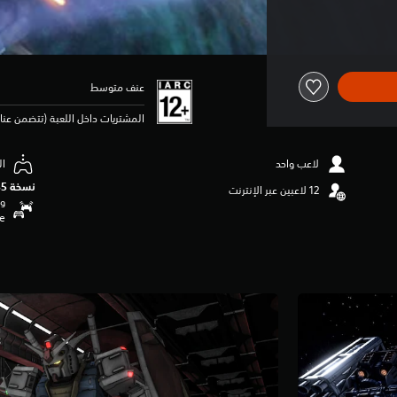
عنف متوسط
المشتريات داخل اللعبة (تتضمن عنا
لاعب واحد
ال
نسخة PS5‏
وظ
se