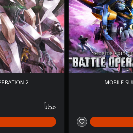
S
U
I
T
G
U
N
D
A
M
B
A
T
T
PERATION 2
MOBILE SU
L
E
O
P
مجاناً
E
R
A
T
I