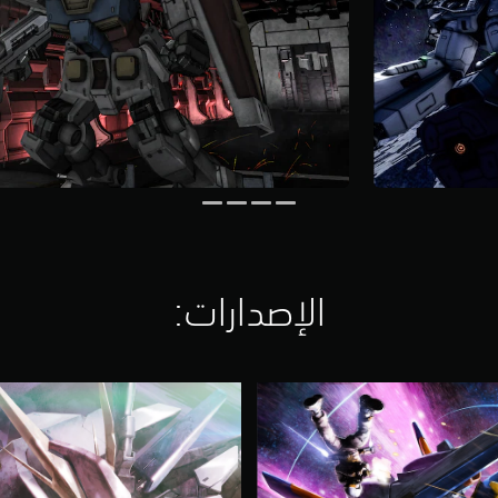
الإصدارات:‏
M
O
B
I
L
E