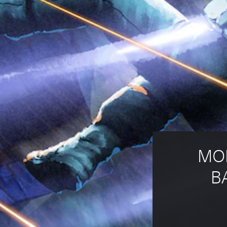
MOB
B