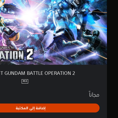
ي
S
م
U
ا
I
ت
T
G
U
N
D
A
M
B
A
T
T
IT GUNDAM BATTLE OPERATION 2
L
E
PS5
O
P
مجاناً
E
R
A
إضافة إلى المكتبة
T
I