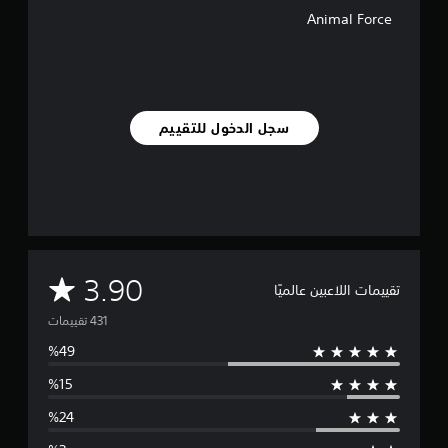
Animal Force
سجل الدخول للتقييم
م
3.90
تقييمات اللاعبين عالميًا
ت
و
س
ط