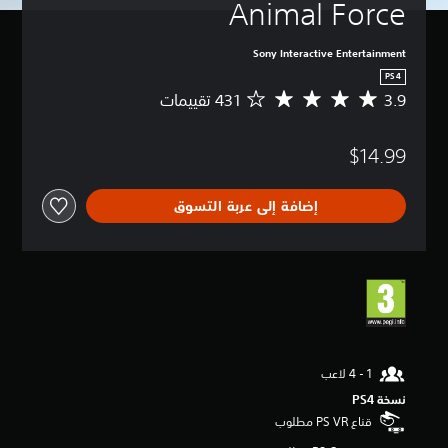
Animal Force
Sony Interactive Entertainment
PS4
3.9
م
ت
و
$14.99
س
ط
ا
إضافة إلى عربة التسوق
ل
ت
ق
ي
ي
م
3
.
9
ن
ج
نسخة PS4‏
و
قناع PS VR مطلوب
م
م