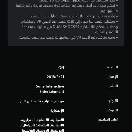
• خض المعارك في ستة فصول مكونة من 28 مرحلة.
و
• تحكم بحيوانات أبطال يمتازون بنقاط قوة وضعف فريدة وقم بترقية
مستوياتهم.
م
• واجه ما يزيد عن 20 سلالة عدو وست معارك ضد الزعماء.
• يمكنك اللعب بما يصل إلى ثلاثة لاعبين غير لاعبي VR باستخدام
م
وحدات التحكم اللاسلكية DUALSHOCK®4 في مباريات متعددة
اللاعبين المثيرة.
ن
• واجه منافس غير لاعب VR في مواجهات لاعب ضد لاعب ملحمية.
5
ن
المنصة:
PS4
ج
الإصدار:
21‏/5‏/2018
و
الناشر:
Sony Interactive
م
Entertainment
الأنواع:
فريدة, استراتيجية, مطلق النار
م
الصوت:
الإنجليزية
ن
لغات الشاشة:
الأسبانية, الألمانية, الإنجليزية,
إ
الإيطالية, البرتغالية (البرتغال),
البولندية, الروسية, الفرنسية