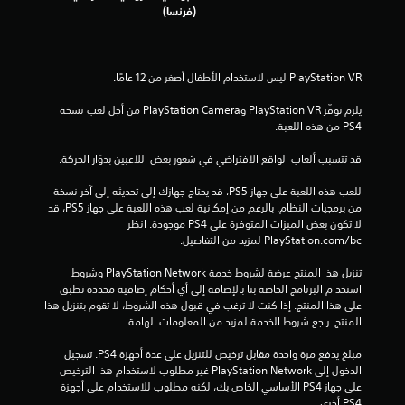
ج
(فرنسا)
م
ا
ل
يلزم توفّر PlayStation VR وPlayStation Camera من أجل لعب نسخة 
PS4 من هذه اللعبة.
ي
قد تتسبب ألعاب الواقع الافتراضي في شعور بعض اللاعبين بدوّار الحركة.
4
للعب هذه اللعبة على جهاز PS5، قد يحتاج جهازك إلى تحديثه إلى آخر نسخة 
من برمجيات النظام. بالرغم من إمكانية لعب هذه اللعبة على جهاز PS5، قد 
3
لا تكون بعض الميزات المتوفرة على PS4 موجودة. انظر 
‎PlayStation.com/bc لمزيد من التفاصيل.
1
تنزيل هذا المنتج عرضة لشروط خدمة PlayStation Network وشروط 
م
استخدام البرنامج الخاصة بنا بالإضافة إلى أي أحكام إضافية محددة تطبق 
على هذا المنتج. إذا كنت لا ترغب في قبول هذه الشروط، لا تقوم بتنزيل هذا 
ن
المنتج. راجع شروط الخدمة لمزيد من المعلومات الهامة.
ا
مبلغ يدفع مرة واحدة مقابل ترخيص للتنزيل على عدة أجهزة PS4. تسجيل 
الدخول إلى PlayStation Network غير مطلوب لاستخدام هذا الترخيص 
ل
على جهاز PS4 الأساسي الخاص بك، لكنه مطلوب للاستخدام على أجهزة 
PS4 أخرى.