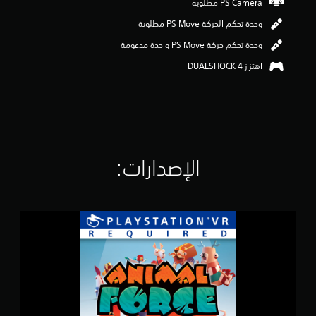
ن
5
وحدة تحكم الحركة PS Move مطلوبة
ن
وحدة تحكم حركة PS Move واحدة مدعومة
ج
و
اهتزاز DUALSHOCK 4‏
م
م
ن
إ
ج
م
ا
ل
الإصدارات:‏
ي
4
3
1
A
م
n
ن
i
ا
m
ل
a
ت
l
ق
F
ي
o
ي