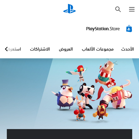
ب
ح
ث
الأحدث
مجموعات الألعاب
العروض
الاشتراكات
استعرض