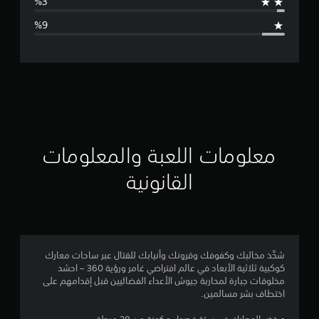
ا
ل
ت
ق
ي
ي
معلومات اللعبة والمعلومات
م
القانونية
3
.
9
شحِّذ مخالبك وكفوفك وقرونك وأنيابك للقتال عبر ساحات معارك
كوكبية ثلاثية الأبعاد في عالم افتراضي غامر ورؤية 360 – احشد
ن
مخلوقات جبارة لمحاربة جيوش الأعداء الفضائيين قبل إقدامهم على
اختطاف بشر مسالمين.
ج