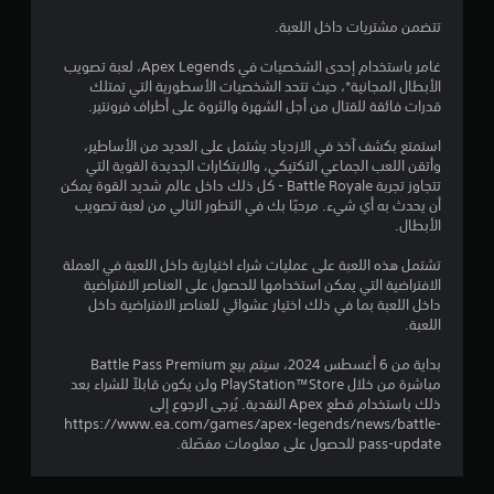
8
ن
ع
ك
تتضمن مشتريات داخل اللعبة.
1
ر
ل
ض
ع
غامر باستخدام إحدى الشخصيات في Apex Legends، لعبة تصويب
3
ه
ب
الأبطال المجانية*، حيث تتحد الشخصيات الأسطورية التي تمتلك
م
ا
قدرات فائقة للقتال من أجل الشهرة والثروة على أطراف فرونتير.
م
ا
ل
ل
ل
استمتع بكشف آخذ في الازدياد يشتمل على العديد من الأساطير،
ن
ت
ع
وأتقن اللعب الجماعي التكتيكي، والابتكارات الجديدة القوية التي
ن
ب
تتجاوز تجربة Battle Royale - كل ذلك داخل عالم شديد القوة يمكن
ا
ب
ة
أن يحدث به أي شيء. مرحبًا بك في التطور التالي من لعبة تصويب
ي
ب
الأبطال.
ل
ه
د
ي
و
تشتمل هذه اللعبة على عمليات شراء اختيارية داخل اللعبة في العملة
ة
ت
ن
الافتراضية التي يمكن استخدامها للحصول على العناصر الافتراضية
(
ا
داخل اللعبة بما في ذلك اختيار عشوائي للعناصر الافتراضية داخل
H
ق
ل
اللعبة.
U
ح
D
ي
ا
بداية من 6 أغسطس 2024، سيتم بيع Battle Pass Premium
)
ج
مباشرة من خلال PlayStation™Store ولن يكون قابلاً للشراء بعد
ي
ة
ذلك باستخدام قطع Apex النقدية. يُرجى الرجوع إلى
أ
إ
https://www.ea.com/games/apex-legends/news/battle-
و
ل
م
pass-update للحصول على معلومات مفصّلة.
خ
ى
ر
ا
ا