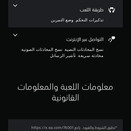
م
ع
ي
طريقة اللعب
ن
ن
م
ة
ا
تذكيرات التحكم, وضع التمرين
ل
ن
ص
ل
ر
ا
إ
ا
ع
ل
التواصل عبر الإنترنت
ب
ج
ت
ي
نسخ المحادثات النصية, نسخ المحادثات الصوتية,
ح
ن
م
محادثة سريعة, تأشير الرسائل
ك
ا
م
ل
ا
آ
ف
خ
ي
ل
ر
ا
ي
معلومات اللعبة والمعلومات
ل
ي
ن
ح
ع
القانونية
8
ر
ل
ك
ى
4
ة
ش
ا
ي
6
ش
م
ا
ك
*تطبق الشروط والقيود. راجع https://x.ea.com/76001
ت