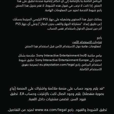
أ
البرنامج الخاصة بنا بالإضافة إلى أي أحكام إضافية محددة تطبق على هذا 
.
و
المنتج. إذا كنت لا ترغب في قبول هذه الشروط، لا تقم بتنزيل هذا المنتج. 
ا
راجع شروط الخدمة لمزيد من المعلومات الهامة.
ي
م
م
ر
يمكنك تنزيل هذا المحتوى وتشغيله على جهاز PS5 الرئيسي المرتبط بحسابك 
ا
(عن طريق إعداد "مشاركة الجهاز واللعب بدون اتصال") وعلى أي جهاز PS5 
ك
ل
آخر حين تسجل الدخول باستخدام نفس الحساب.
ن
إ
ل
د
راجع 
ع
تحذيرات الاستخدام الآمن
خ
ب
 لمعلومات هامة حول الاستخدام الآمن قبل استخدام هذا المنتج.
ا
ه
ل
ا
برامج مكتبة ©Sony Interactive Entertainment Inc. ملخصة بشكل 
ا
ب
حصري إلى Sony Interactive Entertainment Europe. تطبق شروط 
ل
استخدام البرنامج، راجع eu.playstation.com/legal لمعرفة حقوق 
د
ن
الاستخدام الكاملة.
ص
و
ي
ن
ة
ع
أ
ن
و
*قد يلزم وجود حساب على منصة ملائمة واشتراك على المنصة (يُباع
ا
ا
بصورة منفصلة). يلزم وجود اتصال ثابت بالإنترنت وحساب EA. تطبق
ص
ل
قيود السن. تتضمن مشتريات داخل اللعبة.
ر
ص
ا
و
تطبق الشروط والقيود. راجع www.ea.com/legal لمزيد من التفاصيل.
ل
ت