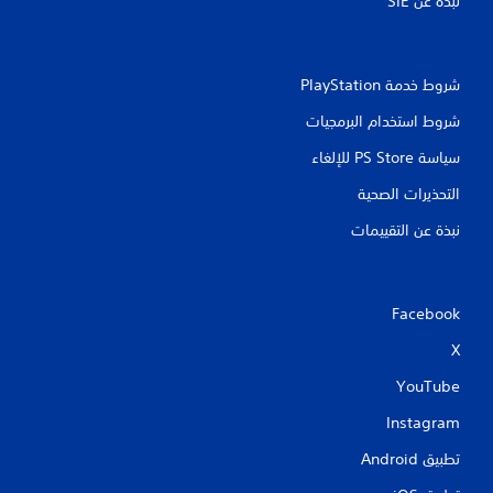
نبذة عن SIE‏
ة
ب
د
و
شروط خدمة PlayStation‏
ن
ا
شروط استخدام البرمجيات
ل
سياسة PS Store للإلغاء
ح
ا
التحذيرات الصحية
ج
ة
نبذة عن التقييمات
إ
ل
ى
ا
Facebook
س
ت
X
خ
د
YouTube
ا
م
Instagram
ع
ن
تطبيق Android‏
ا