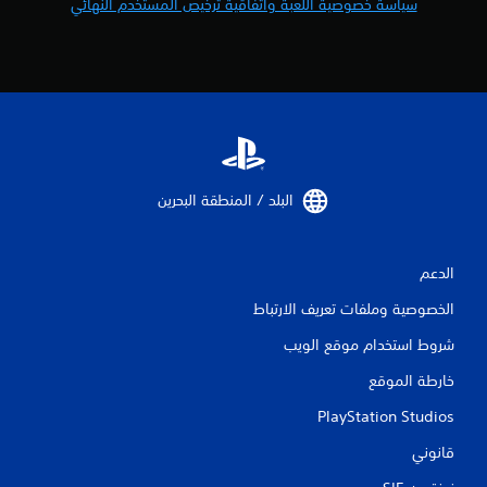
سياسة خصوصية اللعبة واتفاقية ترخيص المستخدم النهائي
ي
ت
ة
ح
.
ك
م
ا
ل
ل
م
س
البلد / المنطقة البحرين‏
ي
ة
ي
م
الدعم
ك
الخصوصية وملفات تعريف الارتباط
ن
ك
شروط استخدام موقع الويب
ل
ع
خارطة الموقع
ب
ا
PlayStation Studios
ل
ل
قانوني
ع
ب