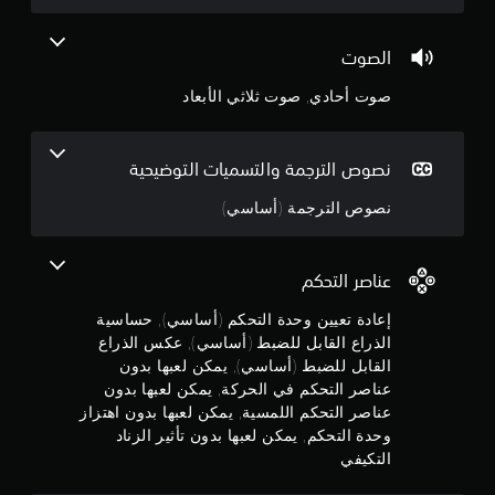
0
ا
ح
ل
د
8
ذ
ي
الصوت
ر
د
ن
ا
ن
صوت أحادي, صوت ثلاثي الأبعاد
ع
ق
ج
ي
ا
ن
ط
و
نصوص الترجمة والتسميات التوضيحية
.
ا
ه
م
نصوص الترجمة (أساسي)
ت
ي
م
م
م
ا
ك
م
عناصر التحكم
ن
ن
أ
ل
و
إعادة تعيين وحدة التحكم (أساسي), حساسية
5
ع
م
الذراع القابل للضبط (أساسي), عكس الذراع
ع
ب
القابل للضبط (أساسي), يمكن لعبها بدون
ن
ل
ه
عناصر التحكم في الحركة, يمكن لعبها بدون
و
ا
ج
عناصر التحكم اللمسية, يمكن لعبها بدون اهتزاز
م
ب
ا
وحدة التحكم, يمكن لعبها بدون تأثير الزناد
د
و
ت
التكيفي
و
م
ن
ع