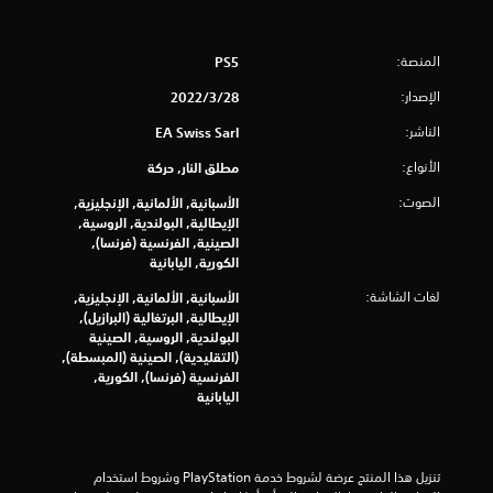
ا
س
ئ
ت
ت
ط
خ
ه
المنصة:
PS5
د
م
ا
الإصدار:
28‏/3‏/2022
ب
م
د
ع
الناشر:
EA Swiss Sarl
و
ن
ن
ا
الأنواع:
مطلق النار, حركة
ا
ص
ل
الصوت:
الأسبانية, الألمانية, الإنجليزية,
ر
ح
الإيطالية, البولندية, الروسية,
ا
ا
الصينية, الفرنسية (فرنسا),
ل
ج
الكورية, اليابانية
ت
ة
ح
لغات الشاشة:
الأسبانية, الألمانية, الإنجليزية,
إ
ك
الإيطالية, البرتغالية (البرازيل),
ل
م
البولندية, الروسية, الصينية
ى
ف
(التقليدية), الصينية (المبسطة),
ا
ي
الفرنسية (فرنسا), الكورية,
س
ا
اليابانية
ت
ل
خ
ح
د
ر
ا
ك
م
تنزيل هذا المنتج عرضة لشروط خدمة‫ PlayStation وشروط استخدام 
ة