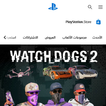
ب
ح
ث
الأحدث
مجموعات الألعاب
العروض
الاشتراكات
استعرض