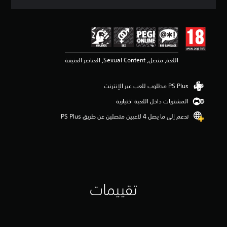
ق
ي
ي
م
4
.
اللغة, متصل, Sexual Content, العناصر العنيفة
1
7
ن
ج
و
المشتريات داخل اللعبة اختيارية
م
م
تدعم إلى ما يصل 4 لاعبين متصلين عن طريق PS Plus‏
ن
5
ن
ج
و
م
م
تقييمات
ن
إ
ج
م
ا