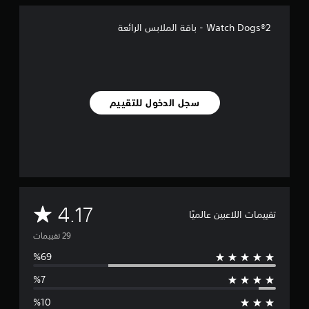
ل
ي
Watch Dogs®2 - باقة الملابس الرائعة
2
9
م
ن
ا
ل
سجل الدخول للتقييم
ت
ق
ي
ي
م
ا
ت
م
4.17
تقييمات اللاعبين عالميًا
ت
و
س