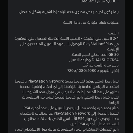
ن
- 5,000 متابع لـ DedSec
ج
ربما يكون لديك بعض محتوى هذه الباقة إذا اشريته بشكل منفصل.
و
عمليات شراء اختيارية من داخل اللعبة
م
1 لاعب
2-4 لاعبين على الشبكة - تتطلب اللعبة الكاملة الحصول على العضوية
م
في PlayStation®Plus للوصول إلى ميزة اللاعبين المتعددين على
الإنترنت
ن
30 GB الحد الأدنى لحجم الحفظ
DUALSHOCK‎®4 وظيفة الاهتزاز
5
دعم ميزة اللعب عن بُعد
إخراج الفيديو 720p,1080i,1080p
ن
تنزيل هذا المنتج عرضة لشروط خدمة PlayStation Network وشروط
استخدام البرنامج الخاصة بنا بالإضافة إلى أي أحكام إضافية محددة
ج
تطبق على هذا المنتج. إذا كنت لا ترغب في قبول هذه الشروط، لا
تقوم بتنزيل هذا المنتج. راجع شروط الخدمة لمزيد من المعلومات
و
الهامة.
مبلغ يدفع مرة واحدة مقابل ترخيص للتنزيل على عدة أجهزة PS4.
م
تسجيل الدخول إلى PlayStation Network غير مطلوب لاستخدام
هذا الترخيص على جهاز PS4 الأساسي الخاص بك، لكنه مطلوب
م
للاستخدام على أجهزة PS4 أخرى.
راجع تحذيرات الاستخدام الآمن لمعلومات هامة حول الاستخدام الآمن