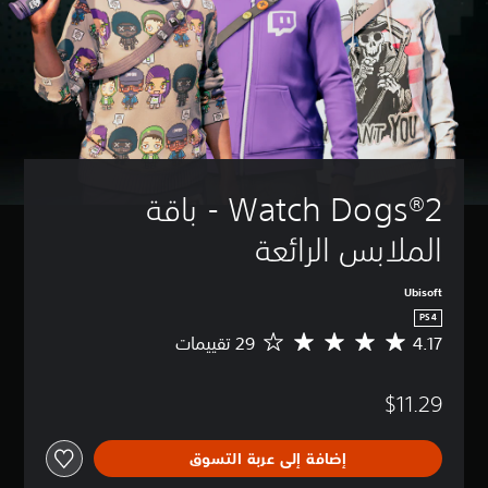
Watch Dogs®2 - باقة 
الملابس الرائعة
Ubisoft
PS4
4.17
م
ت
و
$11.29
س
ط
ا
إضافة إلى عربة التسوق
ل
ت