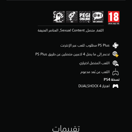
ق
ي
ي
م
4
.
اللغة, متصل, Sexual Content, العناصر العنيفة
6
ن
ج
و
تدعم إلى ما يصل 4 لاعبين متصلين عن طريق PS Plus‏
م
م
اللعب المتصل اختياري
ن
اللعب عن بُعد مدعوم
5
ن
نسخة PS4‏
ج
اهتزاز DUALSHOCK 4‏
و
م
م
ن
إ
ج
م
ا
تقييمات
ل