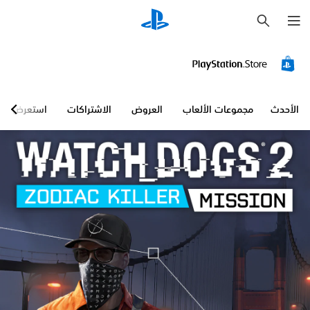
ب
ح
ث
الأحدث
مجموعات الألعاب
العروض
الاشتراكات
استعرض