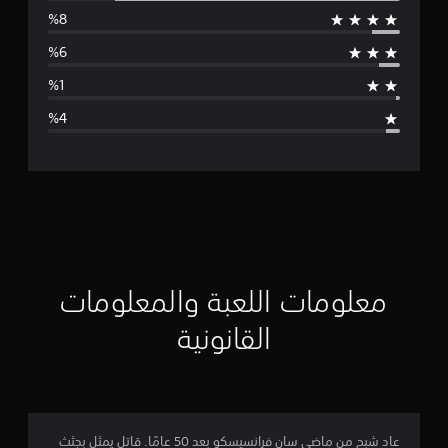
س
ط
ا
ل
ت
ق
ي
ي
معلومات اللعبة والمعلومات
م
القانونية
4
.
6
عاد شبح من ماضي سان فرانسيسكو بعد 50 عامًا. قاتل يمثل بجثث