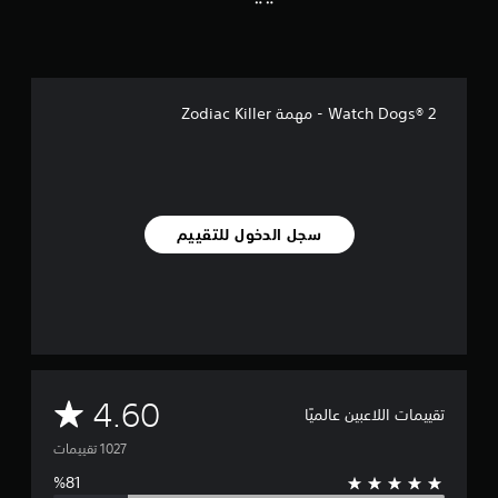
ي
1
أ
ل
Watch Dogs® 2‎ - مهمة Zodiac Killer
ف
م
ن
ا
ل
ت
سجل الدخول للتقييم
ق
ي
ي
م
ا
ت
م
4.60
تقييمات اللاعبين عالميًا
ت
و