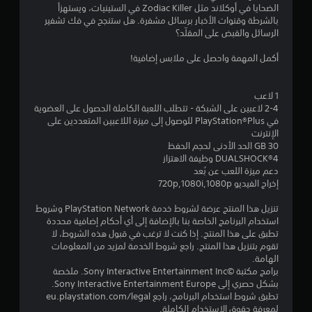
الضحايا في أوكلاند مثل Zodiac Killer في الستينيات، ويستهزأ
ن
بالشرطة وقنوات الأخبار برسائل مشفرة. هل ستنجح في فك تشفير
الرسائل والقبض على المقلّد؟
ج
أكمل المهمة واحصل على ملابس إضافية!
و
م
1 لاعب
2-4 لاعبين على الشبكة - تتطلب اللعبة الكاملة الحصول على العضوية
م
في PlayStation®Plus للوصول إلى ميزة اللاعبين المتعددين على
الإنترنت
ن
30 GB الحد الأدنى لحجم الحفظ
DUALSHOCK‎®4 وظيفة الاهتزاز
5
دعم ميزة اللعب عن بُعد
إخراج الفيديو 720p,1080i,1080p
ن
تنزيل هذا المنتج عرضة لشروط خدمة PlayStation Network وشروط
ج
استخدام البرنامج الخاصة بنا بالإضافة إلى أي أحكام إضافية محددة
تطبق على هذا المنتج. إذا كنت لا ترغب في قبول هذه الشروط، لا
تقوم بتنزيل هذا المنتج. راجع شروط الخدمة لمزيد من المعلومات
و
الهامة.
برامج مكتبة ©Sony Interactive Entertainment Inc. ملخصة
م
بشكل حصري إلى Sony Interactive Entertainment Europe.
تطبق شروط استخدام البرنامج، راجع eu.playstation.com/legal
م
لمعرفة حقوق الاستخدام الكاملة.