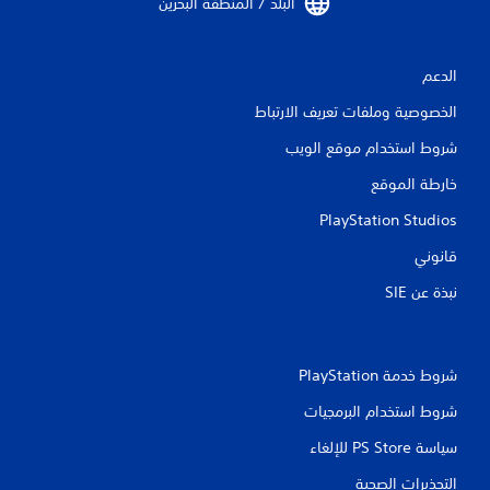
البلد / المنطقة البحرين‏
ن
ا
الدعم
ل
الخصوصية وملفات تعريف الارتباط
ت
شروط استخدام موقع الويب
ق
خارطة الموقع
ي
PlayStation Studios
قانوني
ي
نبذة عن SIE‏
م
ا
شروط خدمة PlayStation‏
ت
شروط استخدام البرمجيات
سياسة PS Store للإلغاء
التحذيرات الصحية