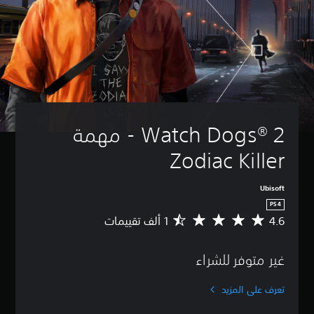
Watch Dogs® 2‎ - مهمة 
Zodiac Killer
Ubisoft
PS4
4.6
م
ت
و
غير متوفر للشراء
س
ط
ا
تعرف على المزيد
ل
ت