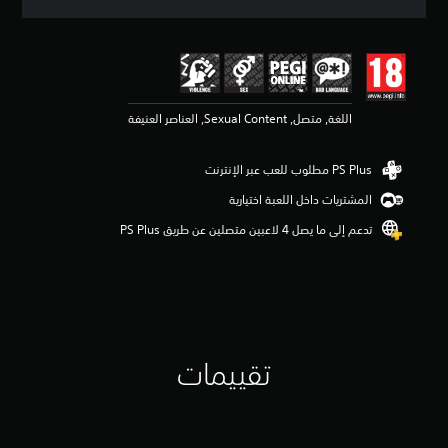
ق
ي
ي
م
4
.
اللغة, متصل, Sexual Content, العناصر العنيفة
5
5
ن
ج
و
المشتريات داخل اللعبة اختيارية
م
م
تدعم إلى ما يصل 4 لاعبين متصلين عن طريق PS Plus‏
ن
5
ن
ج
و
م
م
تقييمات
ن
إ
ج
م
ا