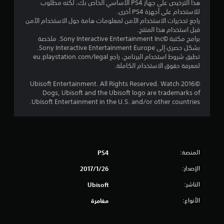
ن
هذا الترخيص على جهاز PS4 الأساسي الخاص بك، لكنه مطلوب
للاستخدام على أجهزة PS4 أخرى.
إ
راجع تحذيرات الاستخدام الآمن لمعلومات هامة حول الاستخدام الآمن
قبل استخدام هذا المنتج.
ج
برامج مكتبة ©Sony Interactive Entertainment Inc. ملخصة
بشكل حصري إلى Sony Interactive Entertainment Europe.
م
تطبق شروط استخدام البرنامج، راجع eu.playstation.com/legal
لمعرفة حقوق الاستخدام الكاملة.
ا
©2016 Ubisoft Entertainment. All Rights Reserved. Watch
ل
Dogs, Ubisoft and the Ubisoft logo are trademarks of
Ubisoft Entertainment in the U.S. and/or other countries.
ي
7
7
المنصة:
PS4
م
الإصدار:
26‏/1‏/2017
ن
الناشر:
Ubisoft
ا
الأنواع:
مغامرة
ل