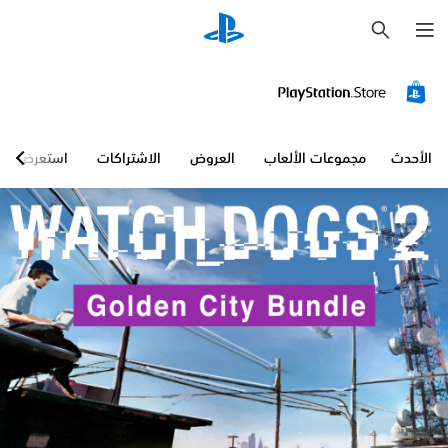
ب
ح
ث
الأحدث
مجموعات الألعاب
العروض
الاشتراكات
استعرض