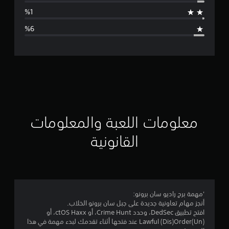
ط
ا
ل
ت
ق
ي
ي
معلومات اللعبة والمعلومات
م
القانونية
4
.
5
'مهمة برج راديو سان برونو:
أنجز مهام تعاونية جديدة على جبل سان برونو الخلاب.
5
افتح تطبيق DedSec، وحدد Crime Hunt، أو ctOS Haxx، أو
(Un)Lawful (Dis)Order عند فتحها أثناء تقدمك لبدء مهمة في هذا