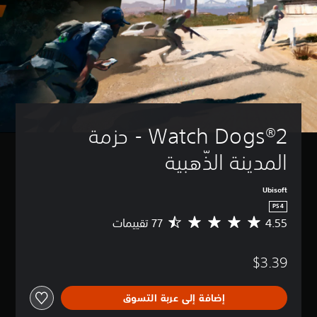
Watch Dogs®2 - حزمة 
المدينة الذّهبية
Ubisoft
PS4
4.55
م
ت
و
$3.39
س
ط
ا
إضافة إلى عربة التسوق
ل
ت