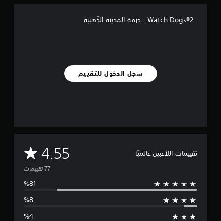
ل
ي
Watch Dogs®2 - حزمة المدينة الذّهبية
7
7
م
ن
ا
ل
سجل الدخول للتقييم
ت
ق
ي
ي
م
ا
ت
م
4.55
تقييمات اللاعبين عالميًا
ت
و
س