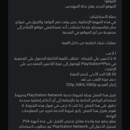
ن
الموقع!
الموقع الجديد يفتح بدلة المهندس.
ج
حملة الاستكشاف:
و
في هذه المهمة الإضافية، يحين وقت فتح النوافذ والتجول في شوارع
سان فرانسيسكو عندما تصطحب أحد مستكشفي مواقع الأفلام إلى
م
مجموعة من أبرز المواقع في المدينة.
م
عمليات شراء اختيارية من داخل اللعبة
ن
1 لاعب
2-4 لاعبين على الشبكة - تتطلب اللعبة الكاملة الحصول على العضوية
5
في PlayStation®Plus للوصول إلى ميزة اللاعبين المتعددين على
الإنترنت
ن
30 GB الحد الأدنى لحجم الحفظ
دعم ميزة اللعب عن بُعد
إخراج الفيديو 720p,1080i,1080p
ج
تنزيل هذا المنتج عرضة لشروط خدمة PlayStation Network وشروط
و
استخدام البرنامج الخاصة بنا بالإضافة إلى أي أحكام إضافية محددة
تطبق على هذا المنتج. إذا كنت لا ترغب في قبول هذه الشروط، لا
م
تقوم بتنزيل هذا المنتج. راجع شروط الخدمة لمزيد من المعلومات
الهامة.
م
مبلغ يدفع مرة واحدة مقابل ترخيص للتنزيل على عدة أجهزة PS4.
تسجيل الدخول إلى PlayStation Network غير مطلوب لاستخدام