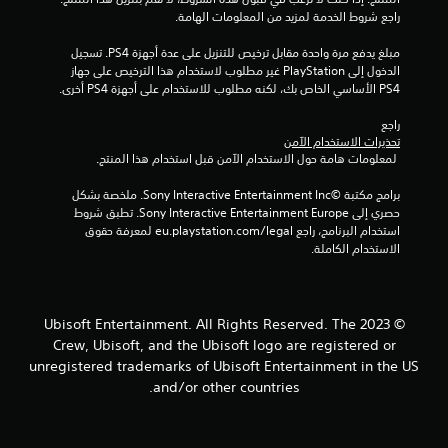
ق
ل
راجع شروط الخدمة لمزيد من المعلومات الهامة.
ل
ر
ح
ي
ا
ر
مبلغ يدفع مرة واحدة مقابل ترخيص للتنزيل على عدة أجهزة PS4. تسجيل 
م
ء
ك
الدخول إلى PlayStation غير مطلوب لاستخدام هذا الترخيص على جهاز 
ي
ت
ة
PS4 الأساسي الخاص بك، لكنه مطلوب للاستخدام على أجهزة PS4 أخرى.
ة
ه
ا
ل
ا
ل
راجع 
ط
.
أ
تحذيرات الاستخدام الآمن
ر
ف
 لمعلومات هامة حول الاستخدام الآمن قبل استخدام هذا المنتج.
ي
ق
ق
ي
برامج مكتبة ©Sony Interactive Entertainment Inc. ملخصة بشكل 
ة
ة
حصري إلى Sony Interactive Entertainment Europe. تطبق شروط 
ا
و
استخدام البرنامج، راجع eu.playstation.com/legal لمعرفة حقوق 
ل
ا
الاستخدام الكاملة.
ل
ل
ع
ر
ب
أ
ف
س
ي
© 2023 Ubisoft Entertainment. All Rights Reserved. The
ي
أ
Crew, Ubisoft, and the Ubisoft logo are registered or
ة
ي
unregistered trademarks of Ubisoft Entertainment in the US
ل
و
ك
and/or other countries.
ق
ل
ت
ذ
.
ر