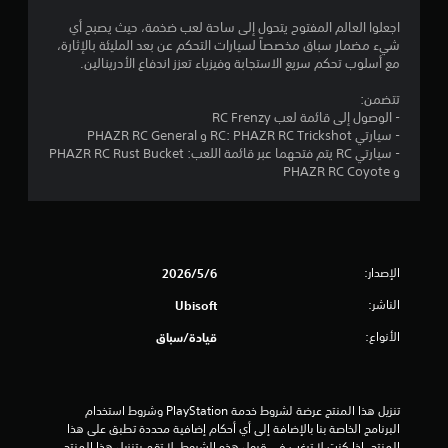
0
ت
ب
ة
ظ
ح
اجعلوا العالم المفتوح يتحول إلى ساحة لعب ضخمة، حيث يصبح أي
ل
م
ي
ه
ك
شيء مضمار سباق مخصصاً لسيارات التحكم عن بعد المليئة بالإثارة،
ل
م
ر
م
مع أسلوب تحكم سريع الاستجابة وفيزياء تعزز اندفاع الأدرينالين.
ل
ك
ن
ن
.
ن
ض
ص
تتضمن:
ك
ا
و
ب
- الوصول إلى قائمة لعب RC Frenzy
م
ص
ط
- سيارتي RC: PHAZR RC Trickshot و PHAZR RC General
ر
ا
ل
(
- سيارتي RC يتم فتحهما عبر قائمة اللعب: PHAZR RC Rust Bucket
ا
ل
م
و PHAZR RC Coyote
ج
ت
ت
ت
ع
ر
ق
ة
ج
ق
د
ا
م
م
ل
ة
ي
م
)
ب
الإصدار:
6‏/5‏/2026
ع
ط
ي
ي
ل
الناشر:
ر
Ubisoft
م
و
ي
م
ك
الأنواع:
قيادة/سباق
م
ق
ن
ا
ة
ك
ا
ت
ت
ع
ا
س
ك
ت
تنزيل هذا المنتج عرضة لشروط خدمة‫ PlayStation وشروط استخدام 
ل
ه
س
البرنامج الخاصة بنا بالإضافة إلى أي أحكام إضافية محددة تطبق على هذا 
ت
ل
ا
المنتج. إذا كنت لا ترغب في قبول هذه الشروط، لا تقم بتنزيل هذا المنتج. 
ع