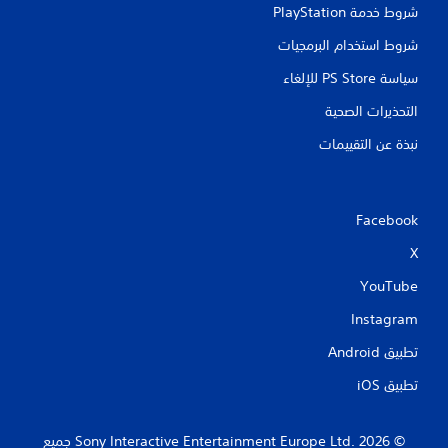
ل
م
شروط خدمة PlayStation‏
ى
ك
ب
شروط استخدام البرمجيات
ن
ي
ل
ئ
سياسة PS Store للإلغاء
ع
ة
ب
التحذيرات الصحية
ل
ه
ا
نبذة عن التقييمات
ا
ع
و
ب
ا
د
ق
و
ب
Facebook
ن
ل
ا
X
ه
ل
ا
YouTube
ض
ط
غ
و
Instagram
ط
ا
ل
ا
تطبيق Android‏
ا
ل
ل
تطبيق iOS‏
س
ل
ر
ع
ي
ب
‏© 2026 Sony Interactive Entertainment Europe Ltd.‎ جميع
ع