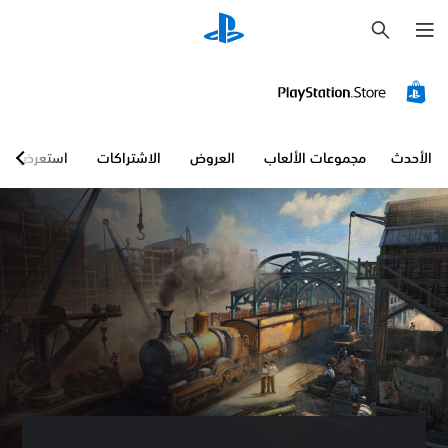
ب
ح
ث
الأحدث
مجموعات الألعاب
العروض
الاشتراكات
استعرض