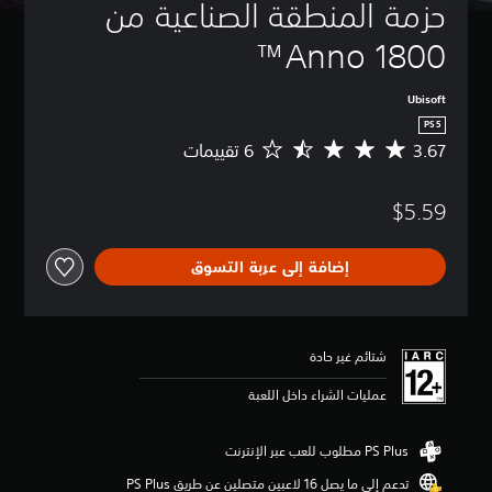
حزمة المنطقة الصناعية من 
Anno 1800™
Ubisoft
PS5
3.67
م
ت
و
$5.59
س
ط
ا
إضافة إلى عربة التسوق
ل
ت
ق
ي
ي
شتائم غير حادة
م
3
عمليات الشراء داخل اللعبة
.
6
7
ن
تدعم إلى ما يصل 16 لاعبين متصلين عن طريق PS Plus‏
ج