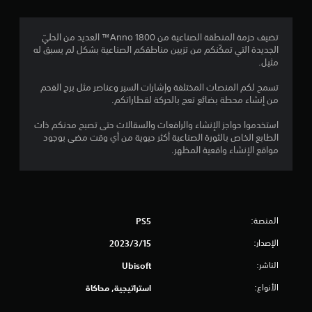
.
6
تضيف حزمة المنطقة الصناعية من Anno 1800™ العديد من الحليّ
الجديدة التي تمكّنكم من تزيين مناطقكم الصناعية بشكل لم يسبق له
7
مثيل.
ن
تسمح لكم المنصات المختلفة وإشارات السير وعناصر مثل برج الفحم
من إنشاء محطة بضائع تعج بالحركة لقطاراتكم.
ج
استخدموا حواجز الإنشاء والرافعات والسقالات حتى تصبح مدنكم ذات
و
الطابع الخاص بالثورة الصناعية أكثر حيوية من أي وقت مضى بوجود
مواقع الإنشاء واقعية المظهر.
م
م
ن
المنصة:
PS5
5
الإصدار:
15‏/3‏/2023
ن
الناشر:
Ubisoft
الأنواع:
استراتيجية, محاكاة
ج