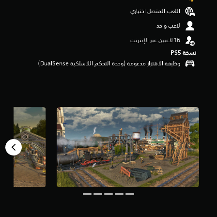
و
اللعب المتصل اختياري
م
م
لاعب واحد
ن
5
ن
نسخة PS5‏
ج
وظيفة الاهتزاز مدعومة (وحدة التحكم اللاسلكية DualSense‏)
و
م
م
ن
إ
ج
م
ا
ل
ي
6
م
ن
ا
ل
ت
ق
ي