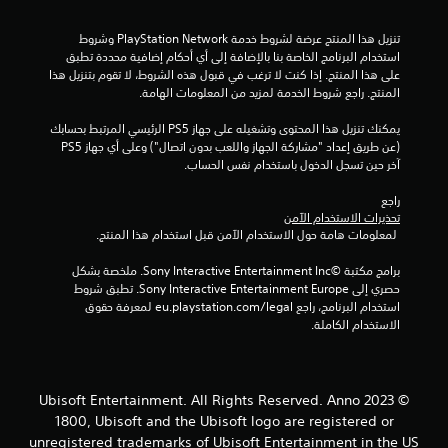
و
تنزيل هذا المنتج عرضة لشروط خدمة PlayStation Network وشروط 
م
استخدام البرنامج الخاصة بنا بالإضافة إلى أي أحكام إضافية محددة تطبق 
على هذا المنتج. إذا كنت لا ترغب في قبول هذه الشروط، لا تقوم بتنزيل هذا 
م
المنتج. راجع شروط الخدمة لمزيد من المعلومات الهامة.
ن
يمكنك تنزيل هذا المحتوى وتشغيله على جهاز PS5 الرئيسي المرتبط بحسابك 
(عن طريق إعداد "مشاركة الجهاز واللعب بدون اتصال") وعلى أي جهاز PS5 
إ
آخر حين تسجل الدخول باستخدام نفس الحساب.
ج
راجع 
تحذيرات الاستخدام الآمن
م
 لمعلومات هامة حول الاستخدام الآمن قبل استخدام هذا المنتج.
ا
برامج مكتبة ©Sony Interactive Entertainment Inc. ملخصة بشكل 
حصري إلى Sony Interactive Entertainment Europe. تطبق شروط 
ل
استخدام البرنامج، راجع eu.playstation.com/legal لمعرفة حقوق 
الاستخدام الكاملة.
ي
6
© 2023 Ubisoft Entertainment. All Rights Reserved. Anno
م
1800, Ubisoft and the Ubisoft logo are registered or
unregistered trademarks of Ubisoft Entertainment in the US