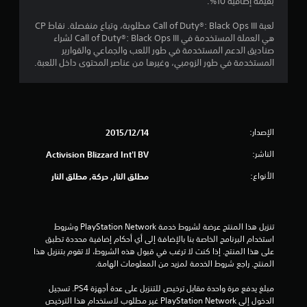
بقيمة إضافية 10%.
ن
لعبة Call of Duty®: Black Ops III مطلوبة، وتباع منفصلة. نقاط CP
ج
هي العملة المستخدمة في Call of Duty®: Black Ops III لشراء
صناديق الدعم المستخدمة في طور اللعب والجماعي والقوارير
و
المستخدمة في طور الزومبي، وغيرها من عناصر المحتوى داخل اللعبة.
م
م
الإصدار:
14‏/12‏/2015
ن
الناشر:
Activision Blizzard Int'l BV
5
الأنواع:
مطلق النار, حركة, مطلق النار
ن
ج
تنزيل هذا المنتج عرضة لشروط خدمة PlayStation Network وشروط 
و
استخدام البرنامج الخاصة بنا بالإضافة إلى أي أحكام إضافية محددة تطبق 
على هذا المنتج. إذا كنت لا ترغب في قبول هذه الشروط، لا تقوم بتنزيل هذا 
م
المنتج. راجع شروط الخدمة لمزيد من المعلومات الهامة.
م
مبلغ يدفع مرة واحدة مقابل ترخيص للتنزيل على عدة أجهزة PS4. تسجيل 
الدخول إلى PlayStation Network غير مطلوب لاستخدام هذا الترخيص 