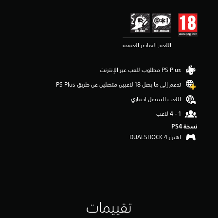
ي
ي
م
4
.
اللغة, العناصر العنيفة
2
ن
ج
و
م
تدعم إلى ما يصل 18 لاعبين متصلين عن طريق PS Plus‏
م
ن
اللعب المتصل اختياري
5
ن
ج
نسخة PS4‏
و
اهتزاز DUALSHOCK 4‏
م
م
ن
إ
ج
م
ا
تقييمات
ل
ي