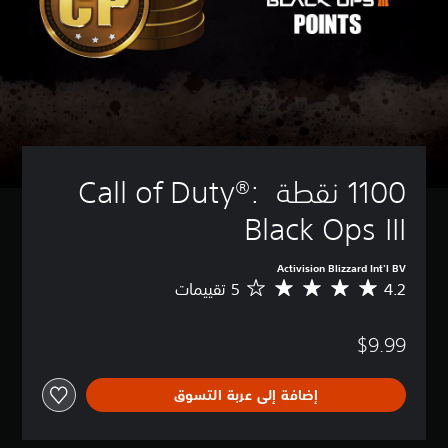
1100 نقطة Call of Duty®: 
Black Ops III
Activision Blizzard Int'l BV
4.2
م
ت
و
$9.99
س
ط
ا
إضافة إلى عربة التسوق
ل
ت
ق