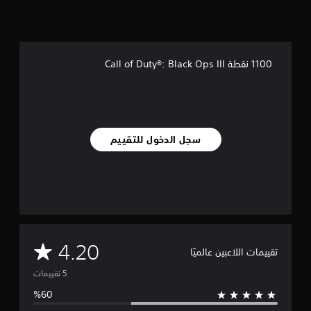
5
م
ن
ا
ل
1100 نقطة Call of Duty®: Black Ops III
ت
ق
ي
ي
م
ا
سجل الدخول للتقييم
ت
م
4.20
تقييمات اللاعبين عالميًا
ت
و