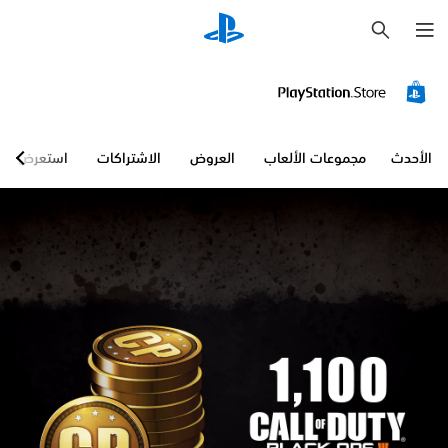
ب
ح
ث
الأحدث
مجموعات الألعاب
العروض
الاشتراكات
استعرض