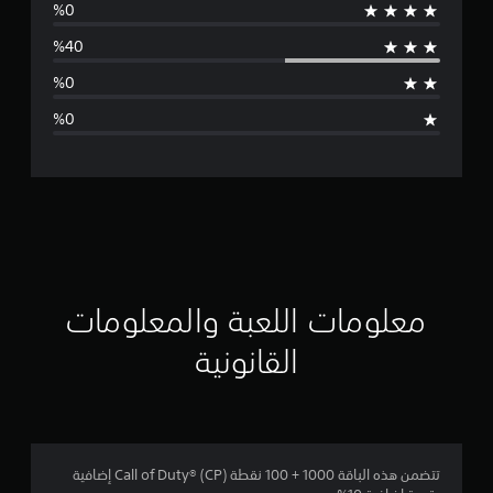
س
ط
ا
ل
ت
ق
ي
ي
معلومات اللعبة والمعلومات
م
القانونية
4
.
2
تتضمن هذه الباقة 1000 + 100 نقطة Call of Duty® (CP) إضافية