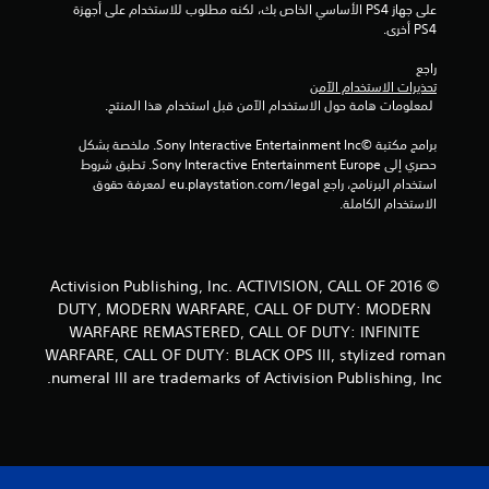
ن
على جهاز PS4 الأساسي الخاص بك، لكنه مطلوب للاستخدام على أجهزة 
PS4 أخرى.
إ
راجع 
تحذيرات الاستخدام الآمن
ج
 لمعلومات هامة حول الاستخدام الآمن قبل استخدام هذا المنتج.
م
برامج مكتبة ©Sony Interactive Entertainment Inc. ملخصة بشكل 
حصري إلى Sony Interactive Entertainment Europe. تطبق شروط 
ا
استخدام البرنامج، راجع eu.playstation.com/legal لمعرفة حقوق 
الاستخدام الكاملة.
ل
ي
© 2016 Activision Publishing, Inc. ACTIVISION, CALL OF
5
DUTY, MODERN WARFARE, CALL OF DUTY: MODERN
م
WARFARE REMASTERED, CALL OF DUTY: INFINITE
WARFARE, CALL OF DUTY: BLACK OPS III, stylized roman
ن
numeral III are trademarks of Activision Publishing, Inc.
ا
ل