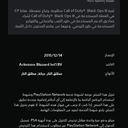
بقيمة إضافية 20%.
لعبة Call of Duty®: Black Ops III مطلوبة، وتباع منفصلة. نقاط CP
هي العملة المستخدمة في Call of Duty®: Black Ops III لشراء
صناديق الدعم المستخدمة في طور اللعب والجماعي والقوارير
المستخدمة في طور الزومبي، وغيرها من عناصر المحتوى داخل اللعبة.
الإصدار:
14‏/12‏/2015
الناشر:
Activision Blizzard Int'l BV
الأنواع:
مطلق النار, حركة, مطلق النار
تنزيل هذا المنتج عرضة لشروط خدمة PlayStation Network وشروط 
استخدام البرنامج الخاصة بنا بالإضافة إلى أي أحكام إضافية محددة تطبق 
على هذا المنتج. إذا كنت لا ترغب في قبول هذه الشروط، لا تقوم بتنزيل هذا 
المنتج. راجع شروط الخدمة لمزيد من المعلومات الهامة.
مبلغ يدفع مرة واحدة مقابل ترخيص للتنزيل على عدة أجهزة PS4. تسجيل 
الدخول إلى PlayStation Network غير مطلوب لاستخدام هذا الترخيص 