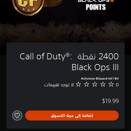
2400 نقطة Call of Duty®: 
Black Ops III
Activision Blizzard Int'l BV
0
لا توجد تقييمات
ل
ا
ت
$19.99
و
ج
د
إضافة إلى عربة التسوق
ت
ق
ي