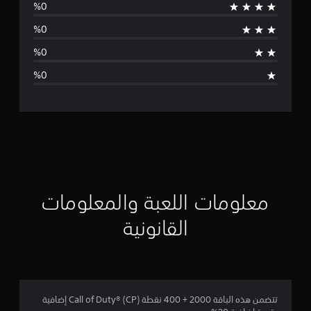
و
ج
د
ت
ق
ي
ي
م
معلومات اللعبة والمعلومات
ا
القانونية
ت
تتضمن هذه الباقة 2000 + 400 نقطة Call of Duty® (CP) إضافية