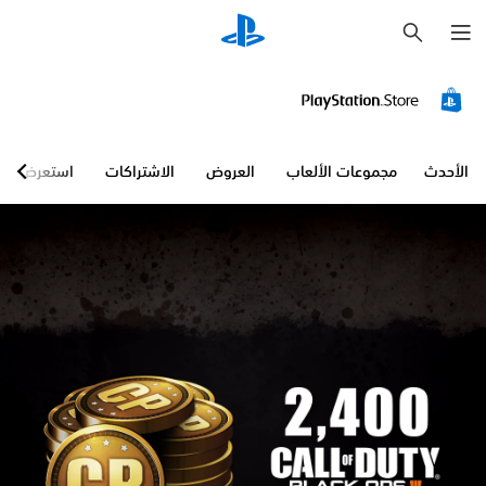
ب
ح
ث
الأحدث
مجموعات الألعاب
العروض
الاشتراكات
استعرض