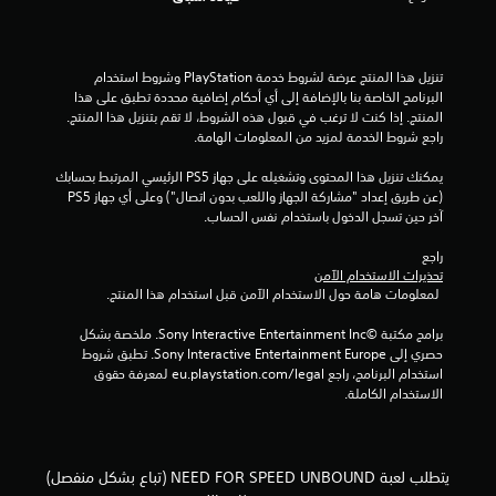
ت
د
ك
م
م
ع
ف
ل
ي
تنزيل هذا المنتج عرضة لشروط خدمة‫ PlayStation وشروط استخدام 
و
ا
البرنامج الخاصة بنا بالإضافة إلى أي أحكام إضافية محددة تطبق على هذا 
م
ل
المنتج. إذا كنت لا ترغب في قبول هذه الشروط، لا تقم بتنزيل هذا المنتج. 
ا
ح
راجع شروط الخدمة لمزيد من المعلومات الهامة.
ت
ر
م
ك
يمكنك تنزيل هذا المحتوى وتشغيله على جهاز PS5 الرئيسي المرتبط بحسابك 
ر
ة
(عن طريق إعداد "مشاركة الجهاز واللعب بدون اتصال") وعلى أي جهاز PS5 
ئ
.
آخر حين تسجل الدخول باستخدام نفس الحساب.
ي
ة
راجع 
ي
إ
تحذيرات الاستخدام الآمن
ض
م
 لمعلومات هامة حول الاستخدام الآمن قبل استخدام هذا المنتج.
ا
ك
ف
ن
برامج مكتبة ©Sony Interactive Entertainment Inc. ملخصة بشكل 
ي
ل
حصري إلى Sony Interactive Entertainment Europe. تطبق شروط 
ة
ع
استخدام البرنامج، راجع eu.playstation.com/legal لمعرفة حقوق 
ع
الاستخدام الكاملة.
ب
ل
ه
ى
ا
ت
ب
و
يتطلب لعبة NEED FOR SPEED UNBOUND (تباع بشكل منفصل)
ض
د