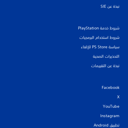
ك
ن
نبذة عن SIE‏
ك
ل
ع
ب
شروط خدمة PlayStation‏
ا
ل
شروط استخدام البرمجيات
ل
ع
سياسة PS Store للإلغاء
ب
التحذيرات الصحية
ة
ب
نبذة عن التقييمات
د
و
ن
ا
Facebook
ل
ح
X
ا
ج
YouTube
ة
إ
Instagram
ل
ى
تطبيق Android‏