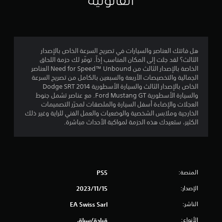
2
ا
ش
ل
5
ر
ح
ا
ا
م
ت
ج
ا
ة
هل فاتتك العناصر والسيارات في تصريح السرعة الخاص بالإصدار
ن
ل
إ
الثالث؟ لقد جئت إلى المكان المناسب إذاً. توفّر لك حزمة اللحاق
ل
ص
الخاصة بالإصدار الثالث من Need for Speed™ Unbound العناصر
ا
ى
و
الجمالية والتخصيصات الأربعة والسبعين بالكامل من تصريح السرعة
ا
ت
الخاص بالإصدار الثالث والسيارة الأسطورية Dodge SRT 2014
ل
س
والسيارة الأسطورية Ford Mustang GT. مع عناصر تشمل جنوط
ا
ت
العجلات والإضاءة أسفل السيارة والملصقات لمحرّر التصميمات
ل
ت
خ
الخارجية وملابس الشخصية والوضعيات والعمل الفني للراية وغير ذلك
ا
د
الكثير، ستعيدك هذه الحزمة لمواكبة الأحداث مباشرة.
ت
ق
ا
ج
م
ي
ا
ع
ن
ه
ي
ا
ي
المنصة:
PS5
ص
ة
م
ر
ت
الإصدار:
15‏/11‏/2023
ا
س
ا
ل
الناشر:
EA Swiss Sarl
ا
ت
ع
ح
الأنواع:
قيادة/سباق