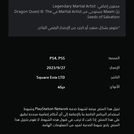
ج
محتوى إضافي: Legendary Martial Artist
زيّ Maam مستوحى من Martial Artist في Dragon Quest III: The
و
Seeds of Salvation.
م
*متوفر بشكل منفرد أو كجزء من الإصدار الرقمي الفاخر.
م
ن
المنصة:
PS4, PS5
5
الإصدار:
27‏/9‏/2023
ن
الناشر:
Square Enix LTD
ج
الأنواع:
حركة
و
م
تنزيل هذا المنتج عرضة لشروط خدمة PlayStation Network وشروط 
م
استخدام البرنامج الخاصة بنا بالإضافة إلى أي أحكام إضافية محددة تطبق 
على هذا المنتج. إذا كنت لا ترغب في قبول هذه الشروط، لا تقوم بتنزيل هذا 
المنتج. راجع شروط الخدمة لمزيد من المعلومات الهامة.
ن