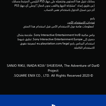
يمكنك تنزيل هذا المحتوى وتشغيله على جهاز PS5 الرئيسي المرتبط بحسابك 
إ
(عن طريق إعداد "مشاركة الجهاز واللعب بدون اتصال") وعلى أي جهاز PS5 
آخر حين تسجل الدخول باستخدام نفس الحساب.
ج
راجع 
م
تحذيرات الاستخدام الآمن
 لمعلومات هامة حول الاستخدام الآمن قبل استخدام هذا المنتج.
ا
برامج مكتبة ©Sony Interactive Entertainment Inc. ملخصة بشكل 
ل
حصري إلى Sony Interactive Entertainment Europe. تطبق شروط 
استخدام البرنامج، راجع eu.playstation.com/legal لمعرفة حقوق 
ي
الاستخدام الكاملة.
2
م
©SANJO RIKU, INADA KOJI/ SHUEISHA, The Adventure of Dai
Project
ن
© 2023 SQUARE ENIX CO., LTD. All Rights Reserved.
ا
ل
ت