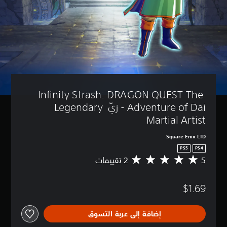
Infinity Strash: DRAGON QUEST The 
Adventure of Dai - زيّ Legendary 
Martial Artist
Square Enix LTD
PS5
PS4
5
م
ت
و
$1.69
س
ط
ا
إضافة إلى عربة التسوق
ل
ت