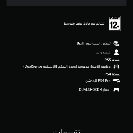
ق
ي
ي
م
شتائم غير حادة, عنف متوسط
5
ن
ج
و
تمكين اللعب بدون اتصال
م
م
لاعب واحد
ن
نسخة PS5‏
5
وظيفة الاهتزاز مدعومة (وحدة التحكم اللاسلكية DualSense‏)
ن
ج
نسخة PS4‏
و
م
م
اهتزاز DUALSHOCK 4‏
ن
إ
ج
م
ا
ل
ي
تقييمات
2