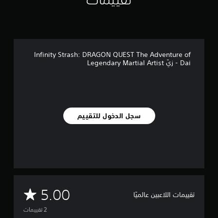
م
ن
ا
ل
ت
ق
Infinity Strash: DRAGON QUEST The Adventure of
ي
Dai - زيّ Legendary Martial Artist
ي
م
ا
ت
سجل الدخول للتقييم
م
5.00
تقييمات اللاعبين عالميًا
ت