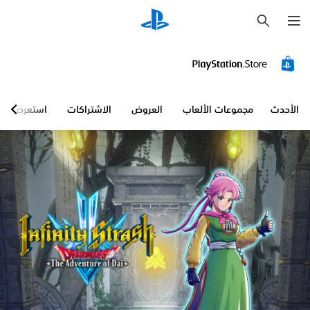
ب
ح
ث
الأحدث
مجموعات الألعاب
العروض
الاشتراكات
استعرض