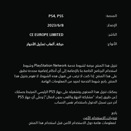
المنصة:
PS4, PS5
الإصدار:
8‏/6‏/2023
الناشر:
CE EUROPE LIMITED
الأنواع:
حركة, ألعاب تمثيل الأدوار
تنزيل هذا المنتج عرضة لشروط خدمة PlayStation Network وشروط 
استخدام البرنامج الخاصة بنا بالإضافة إلى أي أحكام إضافية محددة تطبق 
على هذا المنتج. إذا كنت لا ترغب في قبول هذه الشروط، لا تقوم بتنزيل هذا 
المنتج. راجع شروط الخدمة لمزيد من المعلومات الهامة.
يمكنك تنزيل هذا المحتوى وتشغيله على جهاز PS5 الرئيسي المرتبط بحسابك 
(عن طريق إعداد "مشاركة الجهاز واللعب بدون اتصال") وعلى أي جهاز PS5 
آخر حين تسجل الدخول باستخدام نفس الحساب.
راجع 
تحذيرات الاستخدام الآمن
 لمعلومات هامة حول الاستخدام الآمن قبل استخدام هذا المنتج.