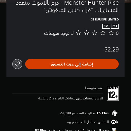
Monster Hunter Rise - درع بالاموت متعدد 
المستويات "فراء كناين المنفوش"
CE EUROPE LIMITED
PS5
PS4
0
لا توجد تقييمات
ل
ا
ت
$2.29
و
ج
د
إضافة إلى عربة التسوق
ت
ق
ي
ي
م
عنف متوسط
ا
ت
تفاعل المستخدمين, عمليات الشراء داخل اللعبة
المشتريات داخل اللعبة اختيارية
تدعم إلى ما يصل 4 لاعبين متصلين عن طريق PS Plus‏