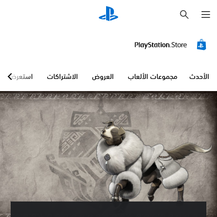
ب
ح
ث
الأحدث
مجموعات الألعاب
العروض
الاشتراكات
استعرض