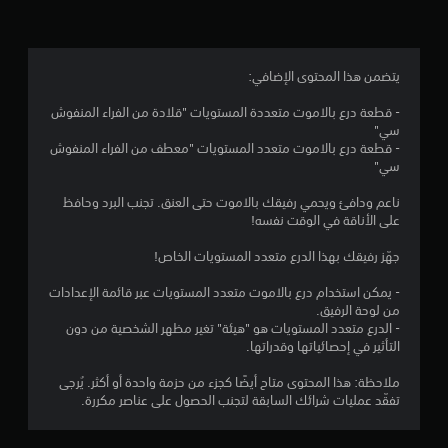
ت
يتضمن هذا المحتوى الإضافي:
- قطعة درع بالاموت متعددة المستويات "قلادة من الفراء المنفوش
سي"
- قطعة درع بالاموت متعدد المستويات "معطف من الفراء المنفوش
سي"
ناعم ودافئ ويحمي رفيقك بالاموت حتى العنق. تجنب البرد وحافظ
على الأناقة في الوقت نفسه!
جهّز رفيقك بهذا الدرع متعدد المستويات الخاص!
- يمكن استخدام درع بالاموت متعدد المستويات عبر قائمة الإعدادات
من لوحة الرفيق.
- الدرع متعدد المستويات هو "هيئة" تغير مظهر الشخصية من دون
التأثير في إحصائياتها وقدراتها.
ملاحظة: هذا المحتوى متاح أيضًا كجزء من حزمة واحدة أو أكثر. يُرجى
تفقّد عمليات شرائك السابقة لتجنب الحصول على عناصر مكررة.