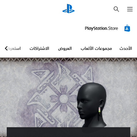
ب
ح
ث
الأحدث
مجموعات الألعاب
العروض
الاشتراكات
استعرض