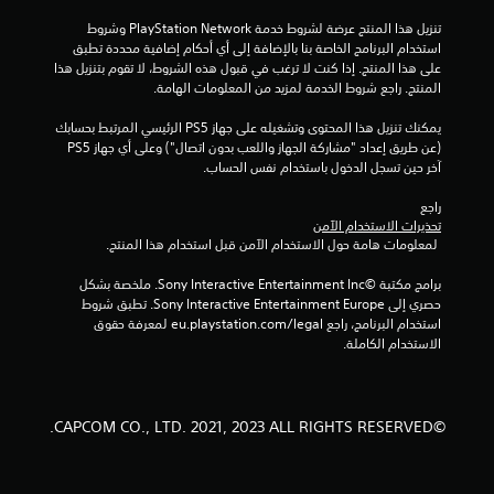
تنزيل هذا المنتج عرضة لشروط خدمة PlayStation Network وشروط 
استخدام البرنامج الخاصة بنا بالإضافة إلى أي أحكام إضافية محددة تطبق 
على هذا المنتج. إذا كنت لا ترغب في قبول هذه الشروط، لا تقوم بتنزيل هذا 
المنتج. راجع شروط الخدمة لمزيد من المعلومات الهامة.
يمكنك تنزيل هذا المحتوى وتشغيله على جهاز PS5 الرئيسي المرتبط بحسابك 
(عن طريق إعداد "مشاركة الجهاز واللعب بدون اتصال") وعلى أي جهاز PS5 
آخر حين تسجل الدخول باستخدام نفس الحساب.
راجع 
تحذيرات الاستخدام الآمن
 لمعلومات هامة حول الاستخدام الآمن قبل استخدام هذا المنتج.
برامج مكتبة ©Sony Interactive Entertainment Inc. ملخصة بشكل 
حصري إلى Sony Interactive Entertainment Europe. تطبق شروط 
استخدام البرنامج، راجع eu.playstation.com/legal لمعرفة حقوق 
الاستخدام الكاملة.
©CAPCOM CO., LTD. 2021, 2023 ALL RIGHTS RESERVED.