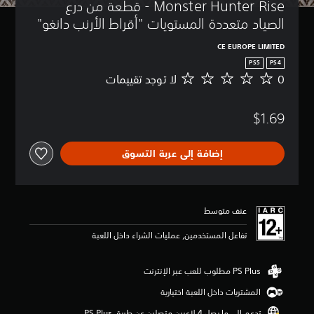
Monster Hunter Rise - قطعة من درع 
الصياد متعددة المستويات "أقراط الأرنب دانغو"
CE EUROPE LIMITED
PS5
PS4
0
لا توجد تقييمات
ل
ا
ت
$1.69
و
ج
د
إضافة إلى عربة التسوق
ت
ق
ي
ي
م
عنف متوسط
ا
ت
تفاعل المستخدمين, عمليات الشراء داخل اللعبة
المشتريات داخل اللعبة اختيارية
تدعم إلى ما يصل 4 لاعبين متصلين عن طريق PS Plus‏