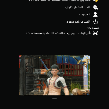
اللعب المتصل اختياري
لاعب واحد
اللعب عن بُعد مدعوم
نسخة PS5‏
تأثير الزناد مدعوم (وحدة التحكم اللاسلكية DualSense‏)