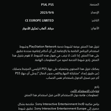
المنصة:
PS4, PS5
ن
الإصدار:
6‏/9‏/2023
إ
الناشر:
CE EUROPE LIMITED
ج
الأنواع:
حركة, ألعاب تمثيل الأدوار
م
ا
تنزيل هذا المنتج عرضة لشروط خدمة PlayStation Network وشروط 
استخدام البرنامج الخاصة بنا بالإضافة إلى أي أحكام إضافية محددة تطبق 
ل
على هذا المنتج. إذا كنت لا ترغب في قبول هذه الشروط، لا تقوم بتنزيل هذا 
المنتج. راجع شروط الخدمة لمزيد من المعلومات الهامة.
ي
يمكنك تنزيل هذا المحتوى وتشغيله على جهاز PS5 الرئيسي المرتبط بحسابك 
2
(عن طريق إعداد "مشاركة الجهاز واللعب بدون اتصال") وعلى أي جهاز PS5 
آخر حين تسجل الدخول باستخدام نفس الحساب.
م
راجع 
ن
تحذيرات الاستخدام الآمن
 لمعلومات هامة حول الاستخدام الآمن قبل استخدام هذا المنتج.
ا
برامج مكتبة ©Sony Interactive Entertainment Inc. ملخصة بشكل 
ل
حصري إلى Sony Interactive Entertainment Europe. تطبق شروط 