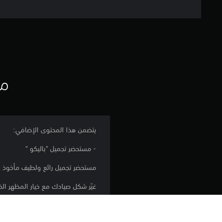
مع
يتضمن هذا المحتوى الإضافي:
- مستحضر تجميل "باليكو "
مستحضر تجميل رائع ولطيف مأخوذ ع
غيّر شكل صيادك مع خيار المظهر ال
- يمكن تطبيق مستحضر التجميل عبر ت
- يغير هذا العنصر مظهر الشخصية من 