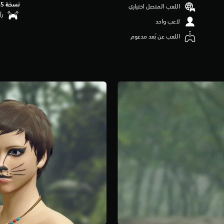
نسخة PS5‏
اللعب المتصل اختياري
تأ
لاعب واحد
اللعب عن بُعد مدعوم