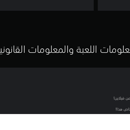
لومات اللعبة والمعلومات القانوني
ن فيلاين!
خاص هذا!
حديد تغيير المظهر في صندوق العناصر. يمكن استخدامه أيضًا في أثناء إنشاء شخص
دون التأثير في إحصائياتها وقدراتها.