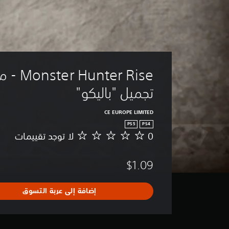
unter Rise
تجميل "باليكو"
CE EUROPE LIMITED
PS5
PS4
0
لا توجد تقييمات
ل
ا
ت
$1.09
و
ج
د
إضافة إلى عربة التسوق
ت
ق
ي
ي