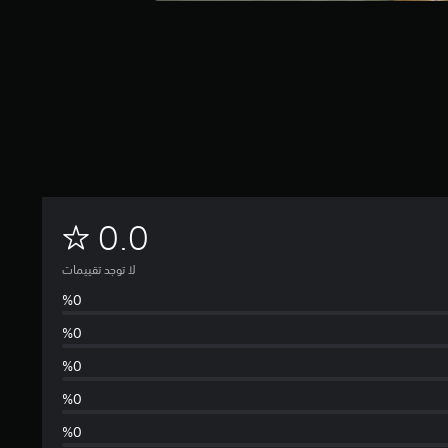
ل
0.0
ا
لا توجد تقييمات
ت
و
ج
د