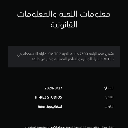
ي
م
معلومات اللعبة والمعلومات
ا
القانونية
ت
تشمل هذه الباقة 7500 ماسة للعبة SMITE 2. قابلة للاستخدام في
SMITE 2 لشراء الجبابرة والعناصر التجميلية وأكثر من ذلك!
الإصدار:
27‏/8‏/2024
الناشر:
HI-REZ STUDIOS
الأنواع:
استراتيجية, حركة
تنزيل هذا المنتج عرضة لشروط خدمة‫ PlayStation وشروط استخدام 