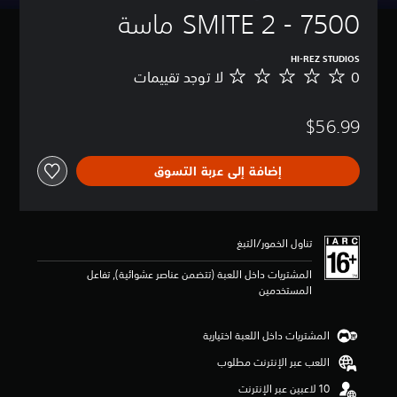
SMITE 2 - 7500 ماسة
HI-REZ STUDIOS
0
لا توجد تقييمات
ل
ا
ت
$56.99
و
ج
د
إضافة إلى عربة التسوق
ت
ق
ي
ي
م
تناول الخمور/التبغ
ا
ت
المشتريات داخل اللعبة (تتضمن عناصر عشوائية), تفاعل
المستخدمين
المشتريات داخل اللعبة اختيارية
اللعب عبر الإنترنت مطلوب