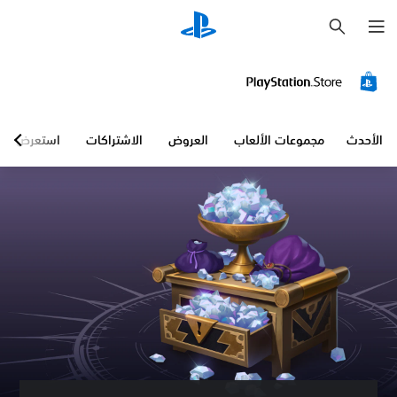
ب
ح
ث
الأحدث
مجموعات الألعاب
العروض
الاشتراكات
استعرض