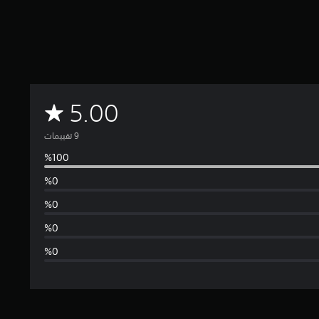
م
5.00
ت
و
س
ط
ا
ل