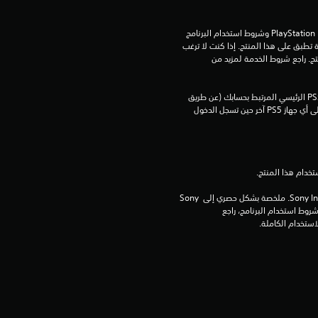
ا
تنزيل هذا المنتج عرضة لشروط خدمة PlayStation Network وشروط استخدام البرنامج 
ل
الخاصة بنا بالإضافة إلى أي أحكام إضافية محددة تطبق على هذا المنتج. إذا كنت لا ترغب 
في قبول هذه الشروط، لا تقوم بتنزيل هذا المنتج. راجع شروط الخدمة لمزيد من 
ي
يمكنك تنزيل هذا المحتوى وتشغيله على جهاز PS5 الرئيسي المرتبط بحسابك (عن طريق 
9
إعداد "مشاركة الجهاز واللعب بدون اتصال") وعلى أي جهاز PS5 آخر حين تسجل الدخول 
م
ن
ا
برامج مكتبة ©Sony Interactive Entertainment Inc. ملخصة بشكل حصري إلى Sony 
Interactive Entertainment Europe. تطبق شروط استخدام البرنامج، راجع 
ل
ت
ق