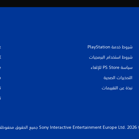
شروط خدمة PlayStation‏
k
شروط استخدام البرمجيات
X
سياسة PS Store للإلغاء
e
التحذيرات الصحية
m
نبذة عن التقييمات
ت
ت
Sony Interact جميع الحقوق محفوظة.