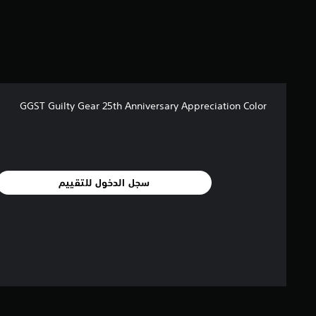
ا
ل
ي
9
م
ن
ا
GGST Guilty Gear 25th Anniversary Appreciation Color
ل
ت
ق
ي
ي
م
سجل الدخول للتقييم
ا
ت