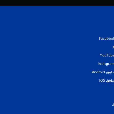
ي
ي
م
ا
Faceboo
ت
YouTub
Instagra
طبيق Android‏
طبيق iOS‏