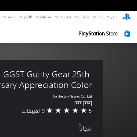
متجر
PS5‏
الألعاب
PS Plus
ملحقات
الأخبار
الدعم
GGST Guilty Gear 25th 
sary Appreciation Color
Arc System Works Co., Ltd.
PS5
PS4
5
م
ت
و
مجاناً
س
ط