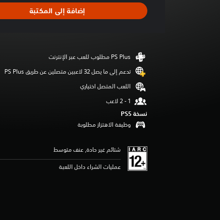
ا
إضافة إلى المكتبة
ل
ت
ق
ي
ي
م
5
تدعم إلى ما يصل 32 لاعبين متصلين عن طريق PS Plus‏
ن
اللعب المتصل اختياري
ج
و
م
نسخة PS5‏
م
وظيفة الاهتزاز مطلوبة
ن
5
ن
شتائم غير حادة, عنف متوسط
ج
و
عمليات الشراء داخل اللعبة
م
م
ن
إ
ج
م