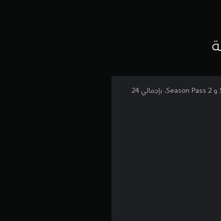
ت
ق
ي
ة
ي
م
تفتح حزمة الألوان هذه الألوان للقائمة الأولية المكونة من 15 شخصية، بالإضافة إلى 9 شخصيات من Season Pass 1 و Season Pass 2، بإجمالي 24
5
ن
ج
و
م
م