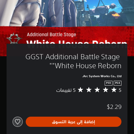
GGST Additional Battle Stage 
"White House Reborn"
Arc System Works Co., Ltd.
PS5
PS4
5
م
ت
و
$2.29
س
ط
ا
إضافة إلى عربة التسوق
ل
ت
ق