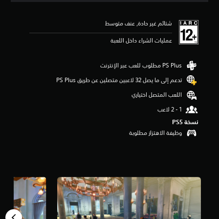
ي
ي
شتائم غير حادة, عنف متوسط
م
5
عمليات الشراء داخل اللعبة
ن
ج
و
م
م
تدعم إلى ما يصل 32 لاعبين متصلين عن طريق PS Plus‏
ن
اللعب المتصل اختياري
5
ن
ج
نسخة PS5‏
و
م
وظيفة الاهتزاز مطلوبة
م
ن
إ
ج
م
ا
ل
ي
5
م