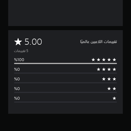
م
5.00
تقييمات اللاعبين عالميًا
ت
و
س
ط
ا
ل
ت
ق