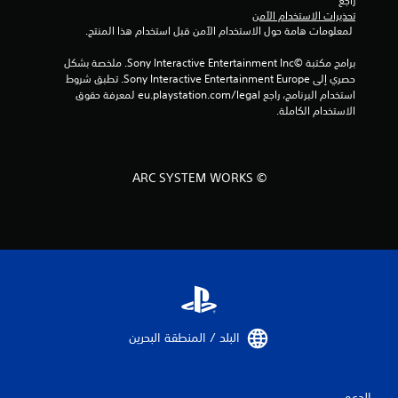
راجع 
م
تحذيرات الاستخدام الآمن
 لمعلومات هامة حول الاستخدام الآمن قبل استخدام هذا المنتج.
ن
برامج مكتبة ©Sony Interactive Entertainment Inc. ملخصة بشكل 
ا
حصري إلى Sony Interactive Entertainment Europe. تطبق شروط 
استخدام البرنامج، راجع eu.playstation.com/legal لمعرفة حقوق 
ل
الاستخدام الكاملة.
ت
ق
© ARC SYSTEM WORKS
ي
ي
م
ا
ت
البلد / المنطقة البحرين‏
الدعم