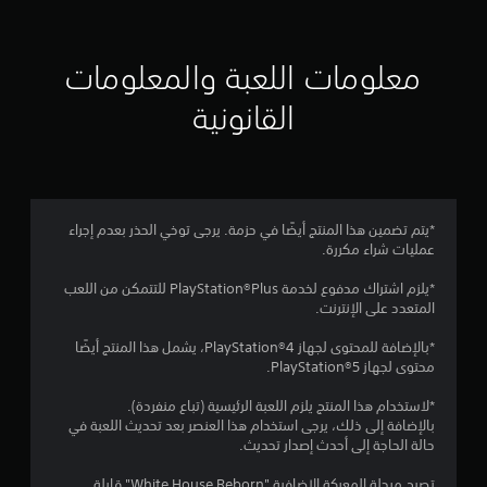
ي
ي
معلومات اللعبة والمعلومات
م
القانونية
5
ن
ج
*يتم تضمين هذا المنتج أيضًا في حزمة. يرجى توخي الحذر بعدم إجراء
عمليات شراء مكررة.
و
*يلزم اشتراك مدفوع لخدمة PlayStation®Plus للتتمكن من اللعب
م
المتعدد على الإنترنت.
م
*بالإضافة للمحتوى لجهاز PlayStation®4، يشمل هذا المنتج أيضًا
محتوى لجهاز PlayStation®5.
ن
*لاستخدام هذا المنتج يلزم اللعبة الرئيسية (تباع منفردة).
5
بالإضافة إلى ذلك، يرجى استخدام هذا العنصر بعد تحديث اللعبة في
حالة الحاجة إلى أحدث إصدار تحديث.
ن
تصبح مرحلة المعركة الإضافية "White House Reborn" قابلة