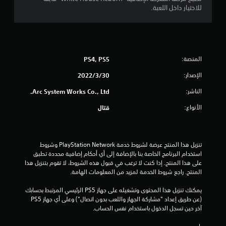
ج
للاختيار داخل اللعبة.
و
م
المنصة:
PS4, PS5
م
الإصدار:
30‏/3‏/2022
ن
الناشر:
Arc System Works Co., Ltd.
إ
الأنواع:
قتال
ج
م
تنزيل هذا المنتج عرضة لشروط خدمة PlayStation Network وشروط 
استخدام البرنامج الخاصة بنا بالإضافة إلى أي أحكام إضافية محددة تطبق 
ا
على هذا المنتج. إذا كنت لا ترغب في قبول هذه الشروط، لا تقوم بتنزيل هذا 
المنتج. راجع شروط الخدمة لمزيد من المعلومات الهامة.
ل
يمكنك تنزيل هذا المحتوى وتشغيله على جهاز PS5 الرئيسي المرتبط بحسابك 
ي
(عن طريق إعداد "مشاركة الجهاز واللعب بدون اتصال") وعلى أي جهاز PS5 
آخر حين تسجل الدخول باستخدام نفس الحساب.
5