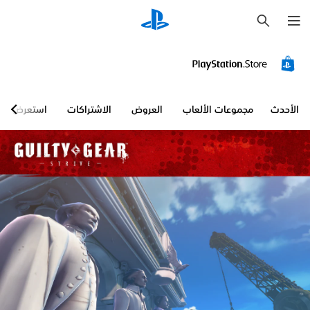
ب
ح
ث
الأحدث
مجموعات الألعاب
العروض
الاشتراكات
استعرض