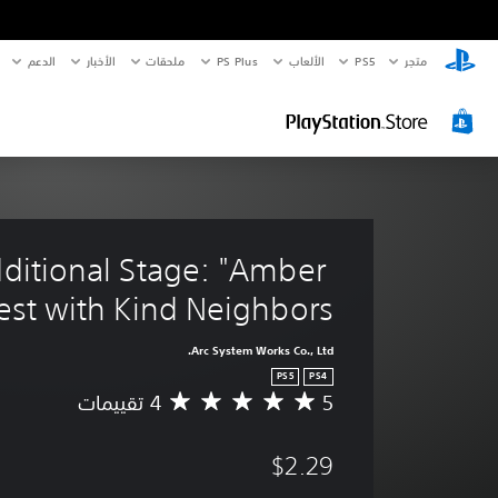
متجر
PS5‏
الألعاب
PS Plus
ملحقات
الأخبار
الدعم
itional Stage: "Amber 
est with Kind Neighbors"
Arc System Works Co., Ltd.
PS5
PS4
5
م
ت
و
$2.29
س
ط