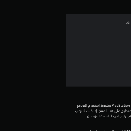
ي
م
رة.
5
ن
ج
و
م
م
ن
تنزيل هذا المنتج عرضة لشروط خدمة PlayStation Network وشروط استخدام البرنامج 
الخاصة بنا بالإضافة إلى أي أحكام إضافية محددة تطبق على هذا المنتج. إذا كنت لا ترغب 
5
في قبول هذه الشروط، لا تقوم بتنزيل هذا المنتج. راجع شروط الخدمة لمزيد من 
ن