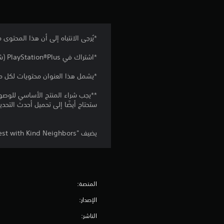
*يُرجى الانتباه إلى أن هذا المحتوى
*اشتراك في PlayStation®Plus (شراء إضافي) مطلوب للوصول إلى اللعب الجماعي عبر الإنترنت.
*يشمل هذا العنوان محتويات لكل من PlayStation®5 وyStation®4
**يجب شراء المنتج الأساسي للوصو
ستحتاج أيضًا إلى تحميل أحدث التحدي
يضيف "Amber Fest with Kind Neighbors" إلى قائمة المراحل القابلة للعب.
المنصة:
الإصدار:
الناشر: