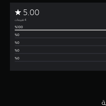
م
5.00
ت
و
س
ط
ا
ل
ت
ق
ي
ة