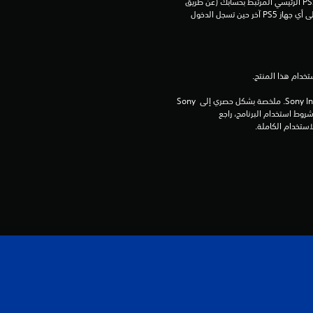
يمكنك تنزيل هذا المحتوى وتشغيله على جهاز PS5 الرئيسي المرتبط بحسابك (عن طريق 
إعداد "مشاركة الجهاز واللعب بدون اتصال") وعلى أي جهاز PS5 آخر حين تسجل الدخول 
ج
و
م
برامج مكتبة ©Sony Interactive Entertainment Inc. ملخصة بشكل حصري إلى Sony 
م
Interactive Entertainment Europe. تطبق شروط استخدام البرنامج، راجع 
ن
إ
ج
م
ا
ل