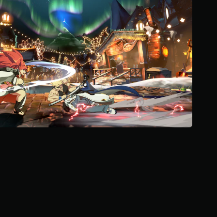
ا
ل
ي
4
م
ن
ا
ل
ت
ق
ي
ي
م
ا
ت