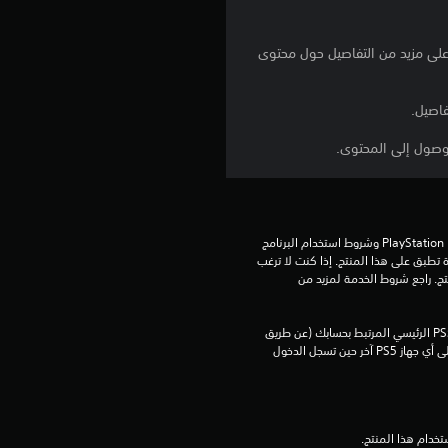
ن
Pla وكذلك محتوى PlayStation®4. يرجى التحقق من PlayStation®store للحصول على مزيد من التفاصيل حول محتوى
5
ن
اصيل.
ج
و
م
تنزيل هذا المنتج عرضة لشروط خدمة PlayStation Network وشروط استخدام البرنامج 
الخاصة بنا بالإضافة إلى أي أحكام إضافية محددة تطبق على هذا المنتج. إذا كنت لا ترغب 
م
في قبول هذه الشروط، لا تقوم بتنزيل هذا المنتج. راجع شروط الخدمة لمزيد من 
ن
يمكنك تنزيل هذا المحتوى وتشغيله على جهاز PS5 الرئيسي المرتبط بحسابك (عن طريق 
إعداد "مشاركة الجهاز واللعب بدون اتصال") وعلى أي جهاز PS5 آخر حين تسجل الدخول 
إ
ج