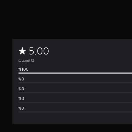
م
5.00
ت
و
س
ط
ا
ل