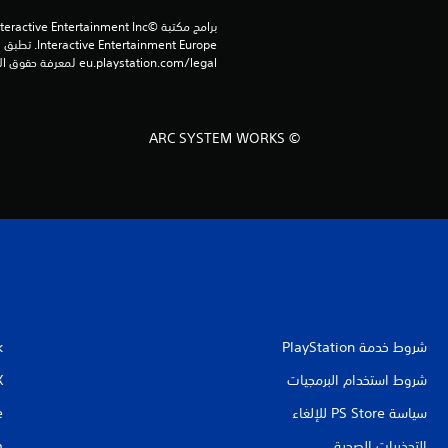
eu.playstation.com/legal لمعرفة حقوق الاستخدام الكاملة.
© ARC SYSTEM WORKS
شروط خدمة PlayStation‏
k
شروط استخدام البرمجيات
X
سياسة PS Store للإلغاء
e
التحذيرات الصحية
m