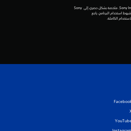
م
برامج مكتبة ©Sony Interactive Entertainment Inc. ملخصة بشكل حصري إلى Sony 
ا
Interactive Entertainment Europe. تطبق شروط استخدام البرنامج، راجع 
ل
ي
1
2
م
ن
ا
Faceboo
ل
YouTub
ت
Instagra