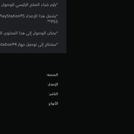
*يلزم شراء المنتج الرئيسي للوصول إ
PS5™.
*يمكن الوصول إلى هذا المحتوى الإ
*ستحتاج إلى توصيل جهاز PlayStation®4 أو PlayStation®5 بالإنترنت وتسجيل الدخول إلى حساب PSN الخاص بك للوصول إلى المحتوى.
المنصة:
الإصدار:
الناشر:
الأنواع: