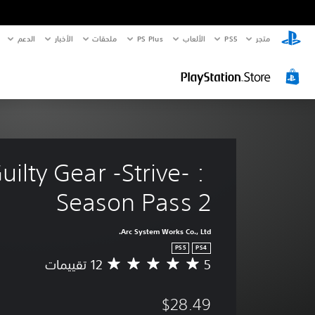
متجر
PS5‏
الألعاب
PS Plus
ملحقات
الأخبار
الدعم
uilty Gear -Strive- : 
Season Pass 2
Arc System Works Co., Ltd.
PS5
PS4
5
م
ت
و
$28.49
س