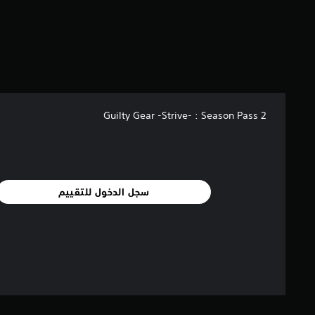
م
ا
ل
ي
1
2
م
ن
Guilty Gear -Strive- : Season Pass 2
ا
ل
ت
ق
ي
ي
سجل الدخول للتقييم
م
ا
ت