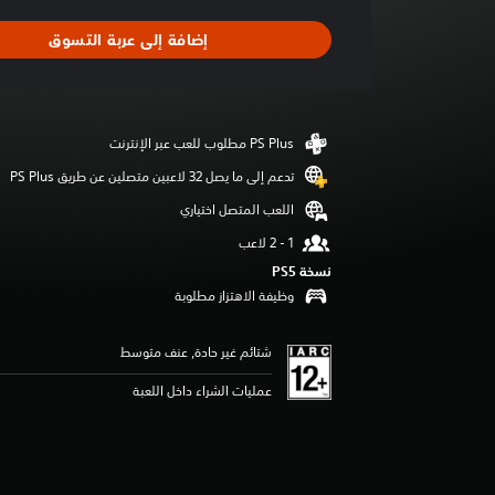
ط
ا
إضافة إلى عربة التسوق
ل
ت
ق
ي
ي
م
5
تدعم إلى ما يصل 32 لاعبين متصلين عن طريق PS Plus‏
ن
اللعب المتصل اختياري
ج
و
م
نسخة PS5‏
م
وظيفة الاهتزاز مطلوبة
ن
5
ن
شتائم غير حادة, عنف متوسط
ج
و
عمليات الشراء داخل اللعبة
م
م
ن
إ
ج