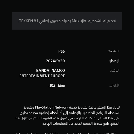
.
7
تُعد هيئة الشخصية: Mokujin بمنزلة محتوى إضافي لـTEKKEN 8.
9
ن
المنصة:
ج
PS5
الإصدار:
30‏/9‏/2024
و
الناشر:
BANDAI NAMCO
م
ENTERTAINMENT EUROPE
م
الأنواع:
حركة, قتال
ن
5
تنزيل هذا المنتج عرضة لشروط خدمة PlayStation Network وشروط 
استخدام البرنامج الخاصة بنا بالإضافة إلى أي أحكام إضافية محددة تطبق 
ن
على هذا المنتج. إذا كنت لا ترغب في قبول هذه الشروط، لا تقوم بتنزيل هذا 
المنتج. راجع شروط الخدمة لمزيد من المعلومات الهامة.
ج