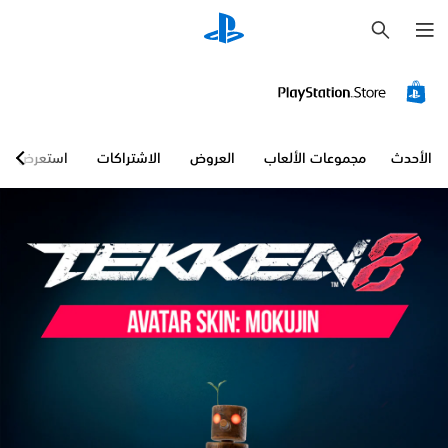
ب
ح
ث
الأحدث
مجموعات الألعاب
العروض
الاشتراكات
استعرض