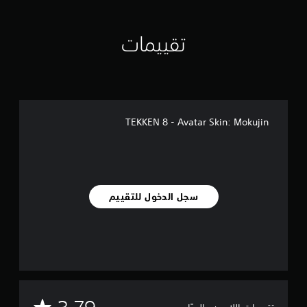
ل
ي
3
تقييمات
4
م
ن
ا
ل
ت
ق
TEKKEN 8 - Avatar Skin: Mokujin
ي
ي
م
ا
ت
سجل الدخول للتقييم
م