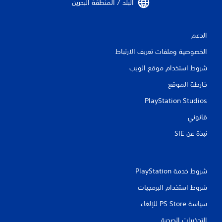
البلد / المنطقة البحرين‏
م
ن
الدعم
ا
الخصوصية وملفات تعريف الارتباط
ل
شروط استخدام موقع الويب
ت
خارطة الموقع
ق
PlayStation Studios
قانوني
ي
نبذة عن SIE‏
ي
م
شروط خدمة PlayStation‏
ا
شروط استخدام البرمجيات
ت
سياسة PS Store للإلغاء
التحذيرات الصحية