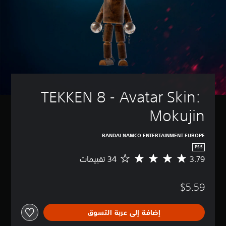
TEKKEN 8 - Avatar Skin: 
Mokujin
BANDAI NAMCO ENTERTAINMENT EUROPE
PS5
3.79
م
ت
و
$5.59
س
ط
ا
إضافة إلى عربة التسوق
ل
ت