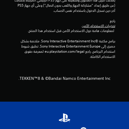
يمكنك تنزيل هذا المحتوى وتشغيله على جهاز PS5 الرئيسي المرتبط بحسابك 
(عن طريق إعداد "مشاركة الجهاز واللعب بدون اتصال") وعلى أي جهاز PS5 
و
آخر حين تسجل الدخول باستخدام نفس الحساب.
م
راجع 
تحذيرات الاستخدام الآمن
م
 لمعلومات هامة حول الاستخدام الآمن قبل استخدام هذا المنتج.
ن
برامج مكتبة ©Sony Interactive Entertainment Inc. ملخصة بشكل 
حصري إلى Sony Interactive Entertainment Europe. تطبق شروط 
إ
استخدام البرنامج، راجع eu.playstation.com/legal لمعرفة حقوق 
الاستخدام الكاملة.
ج
م
TEKKEN™8 & ©Bandai Namco Entertainment Inc.
ا
ل
ي
3
4