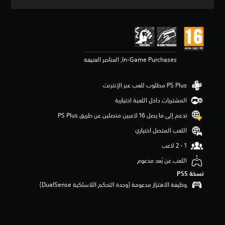
ق
ي
ي
م
3
.
In-Game Purchases, العناصر العنيفة
7
9
ن
ج
و
المشتريات داخل اللعبة اختيارية
م
م
تدعم إلى ما يصل 16 لاعبين متصلين عن طريق PS Plus‏
ن
اللعب المتصل اختياري
5
ن
ج
و
اللعب عن بُعد مدعوم
م
نسخة PS5‏
م
وظيفة الاهتزاز مدعومة (وحدة التحكم اللاسلكية DualSense‏)
ن
إ
ج
م
ا