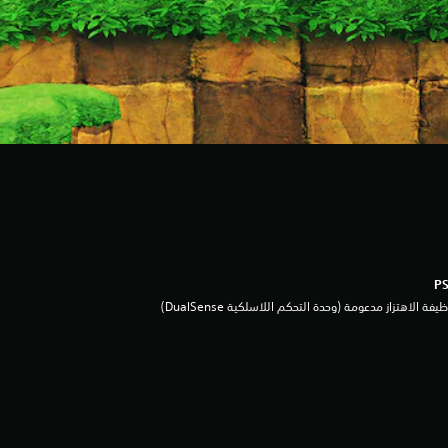
يفة الاهتزاز مدعومة (وحدة التحكم اللاسلكية DualSense‏)