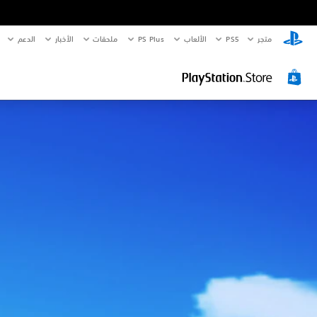
متجر
PS5‏
الألعاب
PS Plus
ملحقات
الأخبار
الدعم