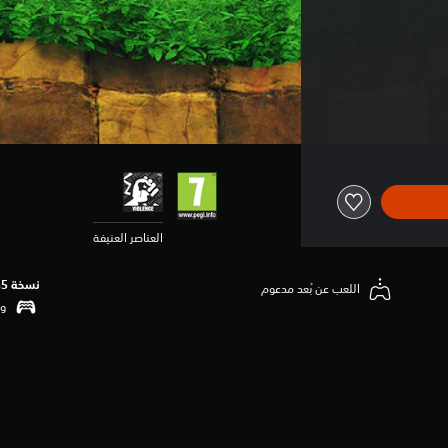
العناصر العنيفة
نسخة PS5‏
اللعب عن بُعد مدعوم
وظ