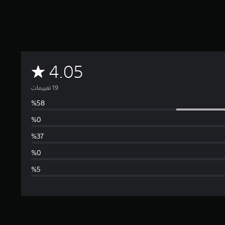
م
4.05
ت
و
س
ط
ا
ل
ت