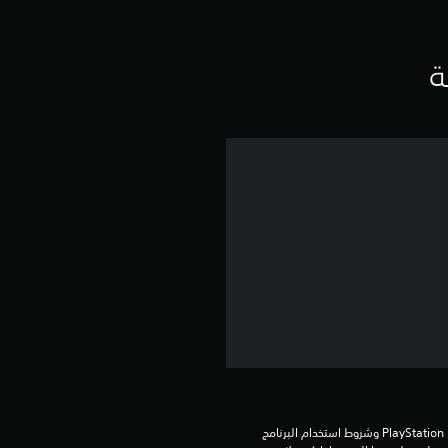
ق
ي
ة
ي
م
4
.
0
5
ن
ج
تنزيل هذا المنتج عرضة لشروط خدمة PlayStation Network وشروط استخدام البرنامج 