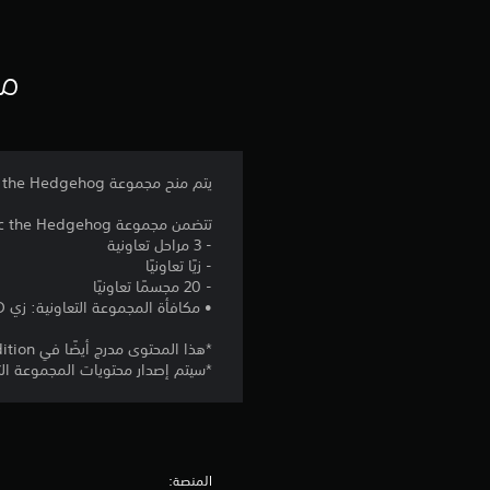
ي
ي
م
مع
ا
ت
يتم منح مجموعة Sonic the Hedgehog التعاونية في PAC-MAN WORLD 2 Re-PAC!
تتضمن مجموعة Sonic the Hedgehog التعاونية:
- 3 مراحل تعاونية
- زيًا تعاونيًا
- 20 مجسمًا تعاونيًا
• مكافأة المجموعة التعاونية: زي PAC-LAND الأسطوري
*هذا المحتوى مدرج أيضًا في Deluxe Edition. الرجاء الحذر من تكرار عمليات الشراء.
*سيتم إصدار محتويات المجموعة التعاون
المنصة: