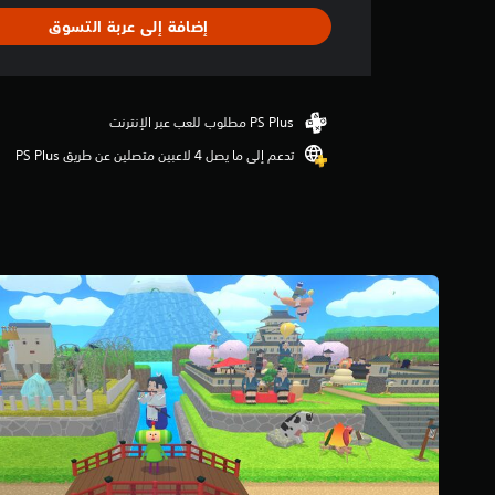
ا
إضافة إلى عربة التسوق
ل
ت
ق
ي
ي
م
تدعم إلى ما يصل 4 لاعبين متصلين عن طريق PS Plus‏
3
ن
ج
و
م
م
ن
5
ن
ج
و
م
م
ن
إ
ج