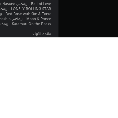
Ball of Love - ريمكس Shinpei Nasuno
LONELY ROLLING STAR - ريمكس picco
Red Rose with Gin & Tonic - ريمكس HARETOKIDOKI
Moon & Prince - ريمكس Tatsunoshin
Katamari On the Rocks - ريمكس hirihiri
قائمة الأزياء:
- الحلقات الدائرية
- طائرة ورقية
- حلوى
- قناع الفضائيين
- حلوى ليكي ليكي
- عباءة
- حقيبة ظهر للأطفال
- قطار Cousin
- طبلة الرعد
- أجنحة
المنصة: