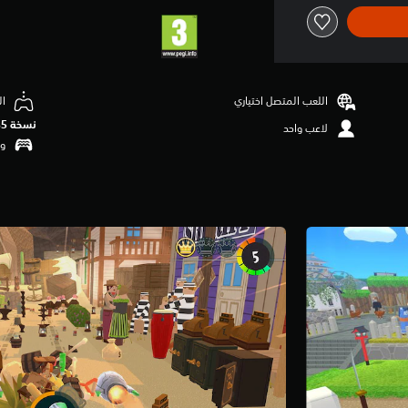
اللعب المتصل اختياري
ال
نسخة PS5‏
لاعب واحد
وظ