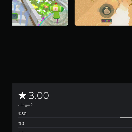
م
3.00
ت
و