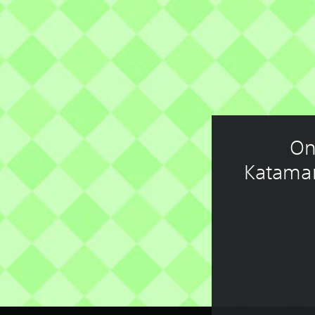
On
Katamar