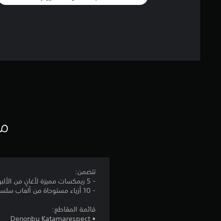
مع
تتضمن:
- 5 ريمكسات مميزة لأغانٍ من الألبوم المصغر التعاوني "Denonbu Katamarespect" لفرقة DENONBU
- 10 أزياء مستوحاة من ألعاب سلسلة Katamari السابقة
قائمة المقاطع:
• Denonbu Katamarespect