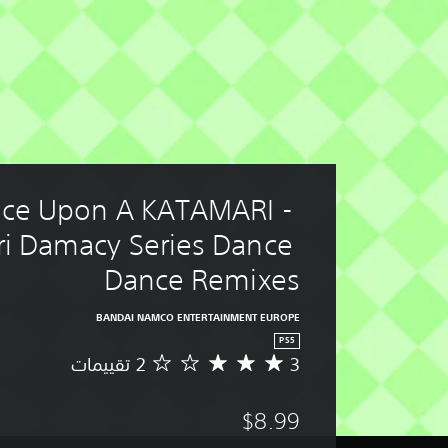
ce Upon A KATAMARI - 
i Damacy Series Dance 
Dance Remixes
BANDAI NAMCO ENTERTAINMENT EUROPE
PS5
3
م
ت
و
$8.99
س
ط