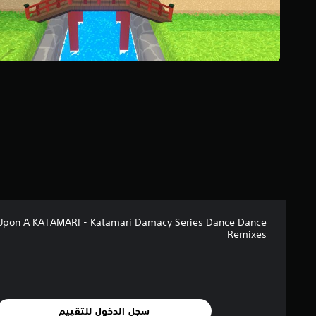
م
ا
ل
ي
2
م
ن
ا
ل
ت
ق
ي
ي
م
ا
ت
Upon A KATAMARI - Katamari Damacy Series Dance Dance
Remixes
سجل الدخول للتقييم