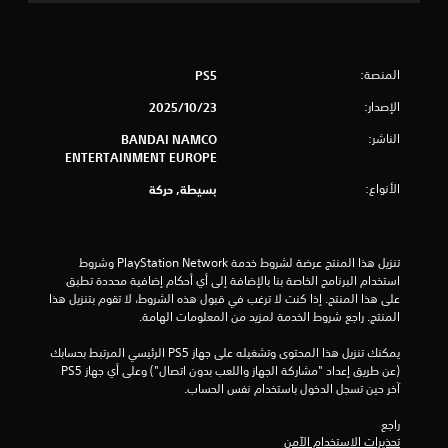
و
م
المنصة:
PS5
م
الإصدار:
23‏/10‏/2025
ن
الناشر:
BANDAI NAMCO
5
ENTERTAINMENT EUROPE
الأنواع:
ن
بسيطة, حركة
ج
تنزيل هذا المنتج عرضة لشروط خدمة PlayStation Network وشروط 
و
استخدام البرنامج الخاصة بنا بالإضافة إلى أي أحكام إضافية محددة تطبق 
على هذا المنتج. إذا كنت لا ترغب في قبول هذه الشروط، لا تقوم بتنزيل هذا 
م
المنتج. راجع شروط الخدمة لمزيد من المعلومات الهامة.
م
يمكنك تنزيل هذا المحتوى وتشغيله على جهاز PS5 الرئيسي المرتبط بحسابك 
(عن طريق إعداد "مشاركة الجهاز واللعب بدون اتصال") وعلى أي جهاز PS5 
ن
آخر حين تسجل الدخول باستخدام نفس الحساب.
إ
راجع 
تحذيرات الاستخدام الآمن