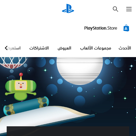
ب
ح
ث
الأحدث
مجموعات الألعاب
العروض
الاشتراكات
استعرض