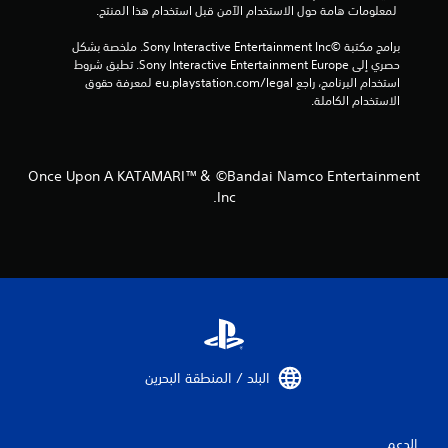
ج
 لمعلومات هامة حول الاستخدام الآمن قبل استخدام هذا المنتج.
م
برامج مكتبة ©Sony Interactive Entertainment Inc. ملخصة بشكل 
حصري إلى Sony Interactive Entertainment Europe. تطبق شروط 
ا
استخدام البرنامج، راجع eu.playstation.com/legal لمعرفة حقوق 
الاستخدام الكاملة.
ل
ي
Once Upon A KATAMARI™＆ ©Bandai Namco Entertainment
3
Inc.
م
ن
ا
ل
ت
البلد / المنطقة البحرين‏
ق
الدعم