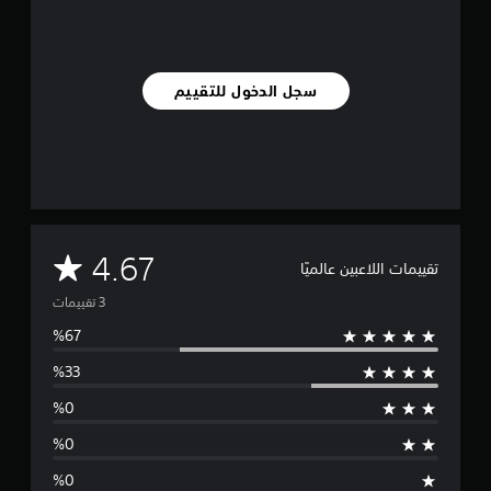
ي
ي
م
ا
سجل الدخول للتقييم
ت
م
4.67
تقييمات اللاعبين عالميًا
ت
و
س
ط
ا