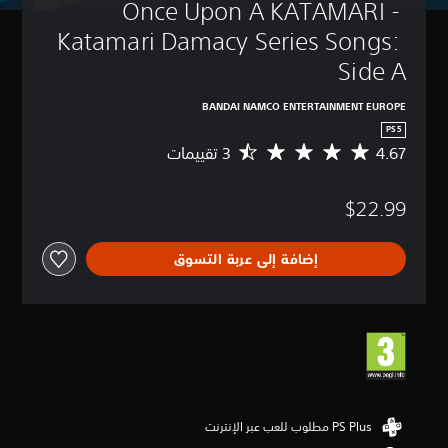
Once Upon A KATAMARI - 
Katamari Damacy Series Songs: 
Side A
BANDAI NAMCO ENTERTAINMENT EUROPE
PS5
4.67
م
ت
و
$22.99
س
ط
ا
إضافة إلى عربة التسوق
ل
ت
ق
ي
ي
م
4
.
6
7
ن