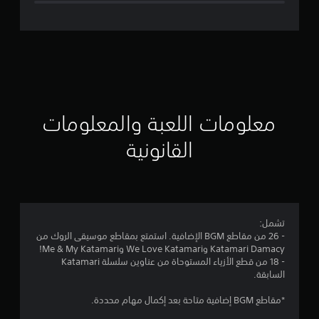
ل
ت
ق
ي
ي
معلومات اللعبة والمعلومات
م
القانونية
4
.
6
تشمل:
- 26 من مقاطع BGM الإضافية. استمتع بمقاطع موسيقى الروك من
7
Katamari Damacy وWe Love Katamari وMe & My Katamari!
- 18 من قطع الأزياء المستوحاة من عناوين سلسلة Katamari
ن
السابقة.
ج
*مقاطع BGM إضافية متاحة بعد إكمال مهام محددة.