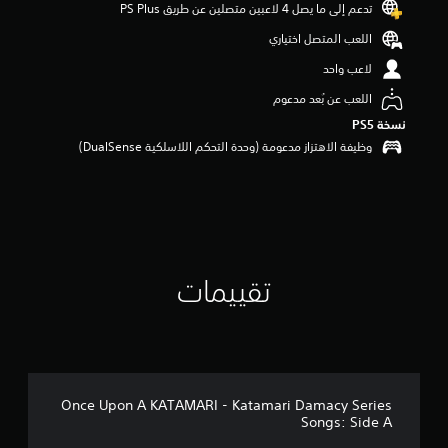
تدعم إلى ما يصل 4 لاعبين متصلين عن طريق PS Plus‏
ج
و
اللعب المتصل اختياري
م
م
لاعب واحد
ن
اللعب عن بُعد مدعوم
5
ن
نسخة PS5‏
ج
وظيفة الاهتزاز مدعومة (وحدة التحكم اللاسلكية DualSense‏)
و
م
م
ن
إ
ج
م
ا
تقييمات
ل
ي
3
م
ن
ا
Once Upon A KATAMARI - Katamari Damacy Series
ل
Songs: Side A
ت
ق