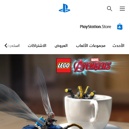
ب
ح
ث
الأحدث
مجموعات الألعاب
العروض
الاشتراكات
استعرض