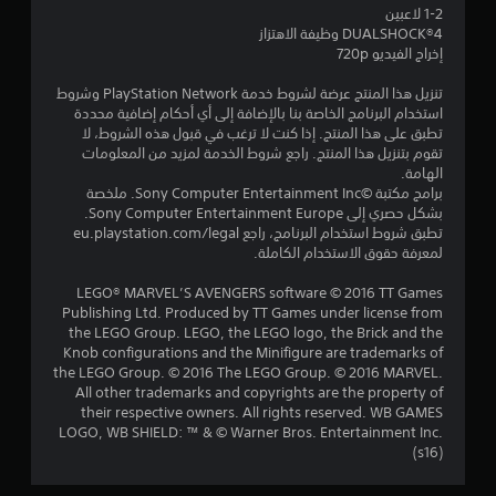
1-2 لاعبين
ج
DUALSHOCK‎®4 وظيفة الاهتزاز
إخراج الفيديو 720p
و
تنزيل هذا المنتج عرضة لشروط خدمة PlayStation Network وشروط
م
استخدام البرنامج الخاصة بنا بالإضافة إلى أي أحكام إضافية محددة
تطبق على هذا المنتج. إذا كنت لا ترغب في قبول هذه الشروط، لا
م
تقوم بتنزيل هذا المنتج. راجع شروط الخدمة لمزيد من المعلومات
الهامة.
ن
برامج مكتبة ©Sony Computer Entertainment Inc. ملخصة
بشكل حصري إلى Sony Computer Entertainment Europe.
5
تطبق شروط استخدام البرنامج، راجع eu.playstation.com/legal
لمعرفة حقوق الاستخدام الكاملة.
ن
LEGO® MARVEL’S AVENGERS software © 2016 TT Games
Publishing Ltd. Produced by TT Games under license from
ج
the LEGO Group. LEGO, the LEGO logo, the Brick and the
Knob configurations and the Minifigure are trademarks of
و
the LEGO Group. © 2016 The LEGO Group. © 2016 MARVEL.
All other trademarks and copyrights are the property of
م
their respective owners. All rights reserved. WB GAMES
LOGO, WB SHIELD: ™ & © Warner Bros. Entertainment Inc.
م
(s16)
ن