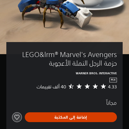
LEGO&lrm® Marvel's Avengers 
حزمة الرجل النملة الأعجوبة
WARNER BROS. INTERACTIVE
PS4
4.33
م
ت
و
مجاناً
س
ط
ا
إضافة إلى المكتبة
ل
ت
ق