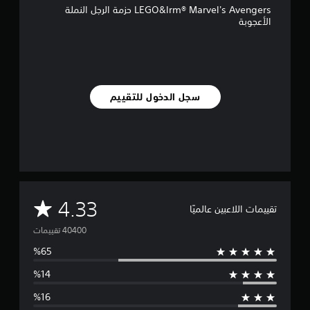
LEGO&lrm® Marvel's Avengers حزمة الرجل النملة
ي
الأعجوبة
4
0
أ
ل
ف
سجل الدخول للتقييم
م
ن
ا
ل
ت
ق
ي
ي
م
م
4.33
تقييمات اللاعبين عالميًا
ا
ت
ت
و
س
ط