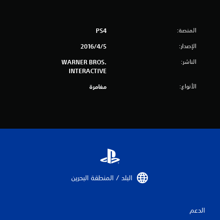
إ
ج
المنصة:
PS4
الإصدار:
م
5‏/4‏/2016
الناشر:
WARNER BROS.
ا
INTERACTIVE
ل
الأنواع:
مغامرة
ي
4
0
4
0
البلد / المنطقة البحرين‏
0
م
الدعم