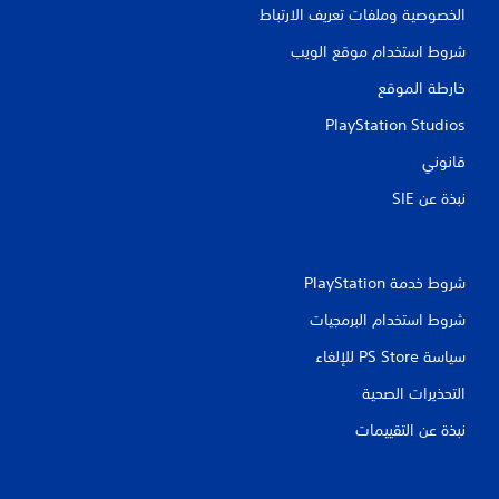
الخصوصية وملفات تعريف الارتباط
ن
شروط استخدام موقع الويب
ا
خارطة الموقع
ل
PlayStation Studios
ت
قانوني
ق
نبذة عن SIE‏
ي
ي
شروط خدمة PlayStation‏
م
شروط استخدام البرمجيات
ا
سياسة PS Store للإلغاء
ت
التحذيرات الصحية
نبذة عن التقييمات