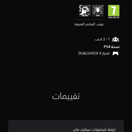
ي
م
4
.
خوف, العناصر العنيفة
1
1
ن
ج
و
نسخة PS4‏
م
اهتزاز DUALSHOCK 4‏
م
ن
5
ن
ج
و
م
تقييمات
م
ن
إ
ج
م
ا
ل
حزمة شخصيات سبايدر مان
ي