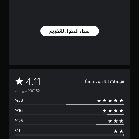
2
9
0
أ
سجل الدخول للتقييم
ل
ف
م
ن
ا
ل
ت
ق
ي
م
4.11
تقييمات اللاعبين عالميًا
ي
م
ت
ا
ت
و
س
ط
ا