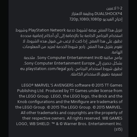
و
1-2 لاعبين
DUALSHOCK‎®4 وظيفة الاهتزاز
م
إخراج الفيديو 720p,1080i,1080p
م
تنزيل هذا المنتج عرضة لشروط خدمة PlayStation Network وشروط
استخدام البرنامج الخاصة بنا بالإضافة إلى أي أحكام إضافية محددة
ن
تطبق على هذا المنتج. إذا كنت لا ترغب في قبول هذه الشروط، لا
تقوم بتنزيل هذا المنتج. راجع شروط الخدمة لمزيد من المعلومات
5
الهامة.
برامج مكتبة ©Sony Computer Entertainment Inc. ملخصة
ن
بشكل حصري إلى Sony Computer Entertainment Europe.
تطبق شروط استخدام البرنامج، راجع eu.playstation.com/legal
لمعرفة حقوق الاستخدام الكاملة.
ج
LEGO® MARVEL’S AVENGERS software © 2015 TT Games
و
Publishing Ltd. Produced by TT Games under license from
the LEGO Group. LEGO, the LEGO logo, the Brick and the
م
Knob configurations and the Minifigure are trademarks of
the LEGO Group. © 2015 The LEGO Group. © 2015 MARVEL.
م
All other trademarks and copyrights are the property of
their respective owners. All rights reserved. WB GAMES
ن
LOGO, WB SHIELD: ™ & © Warner Bros. Entertainment Inc.
(s15)
إ