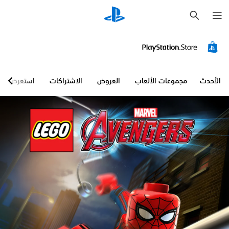
ب
ح
ث
الأحدث
مجموعات الألعاب
العروض
الاشتراكات
استعرض