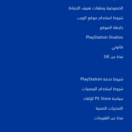
ن
الخصوصية وملفات تعريف الارتباط
ا
شروط استخدام موقع الويب
ل
خارطة الموقع
ت
PlayStation Studios
قانوني
ق
نبذة عن SIE‏
ي
ي
شروط خدمة PlayStation‏
م
شروط استخدام البرمجيات
ا
سياسة PS Store للإلغاء
ت
التحذيرات الصحية
نبذة عن التقييمات