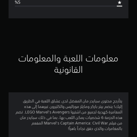
ل
ت
ق
ي
ي
معلومات اللعبة والمعلومات
م
القانونية
4
.
1
يتأرجح محتوى سبايدر مان المفضل لدى عشاق اللعبة في الطريق
إليك! ينضم بيتر باركر ومايلز موراليس والكثيرون غيرهما إلى هذه
1
المغامرة كهدية لجميع من اشتروا LEGO Marvel’s Avengers. تضم
هذه الحزمة 6 شخصيات يمكن اللعب بها، بما في ذلك سبايدر مان
ن
من فيلم Marvel’s Captain America: Civil War المفعم
بالمغامرات والذي حقق نجاحاً باهراً!
ج