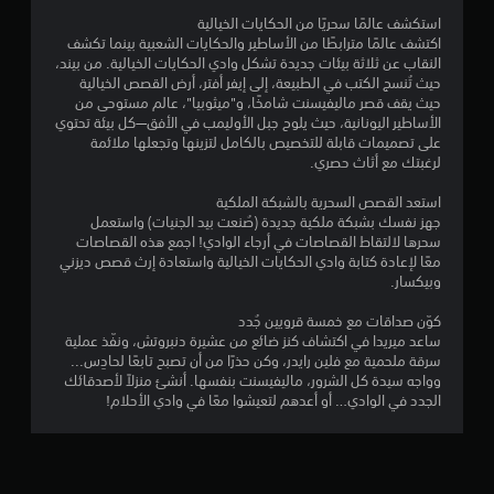
ن
استكشف عالمًا سحريًا من الحكايات الخيالية
5
اكتشف عالمًا مترابطًا من الأساطير والحكايات الشعبية بينما تكشف
النقاب عن ثلاثة بيئات جديدة تشكل وادي الحكايات الخيالية. من بيند،
ن
حيث تُنسج الكتب في الطبيعة، إلى إيفر أفتر، أرض القصص الخيالية
حيث يقف قصر ماليفيسنت شامخًا، و"ميثوبيا"، عالم مستوحى من
الأساطير اليونانية، حيث يلوح جبل الأوليمب في الأفق—كل بيئة تحتوي
ج
على تصميمات قابلة للتخصيص بالكامل لتزينها وتجعلها ملائمة
لرغبتك مع أثاث حصري.
و
استعد القصص السحرية بالشبكة الملكية
م
جهز نفسك بشبكة ملكية جديدة (صُنعت بيد الجنيات) واستعمل
سحرها لالتقاط القصاصات في أرجاء الوادي! اجمع هذه القصاصات
م
معًا لإعادة كتابة وادي الحكايات الخيالية واستعادة إرث قصص ديزني
وبيكسار.
ن
كوّن صداقات مع خمسة قرويين جُدد
إ
ساعد ميريدا في اكتشاف كنز ضائع من عشيرة دنبروتش، ونفّذ عملية
سرقة ملحمية مع فلين رايدر، وكن حذرًا من أن تصبح تابعًا لحادِس...
ج
وواجه سيدة كل الشرور، ماليفيسنت بنفسها. أنشئ منزلاً لأصدقائك
الجدد في الوادي… أو أعدهم لتعيشوا معًا في وادي الأحلام!
م
ا