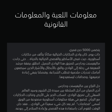
ي
ي
معلومات اللعبة والمعلومات
م
القانونية
4
.
3
يتضمن 5000 حجر قمري
ذات يوم، كان وادي الحكايات الخيالية مكانًا يتألف من حكايات
6
أسطورية، حيث تنبض الأساطير والقصص الخيالية بالحياة... حتى جاءت
ماليفيسنت وحادِس لتمزيق هذا الوادي الجميل. انطلق برفقة مرشد
ن
المعرفة في رحلة إلى الوادي والتقِ بالأبطال والأشرار الذين سيضعون
أمامك تحديات ملحمية تتطلب الشجاعة، وقصصًا ينبغي إعادة
ج
تجميعها، وصداقات ليستعيدوها.
و
حل النزاع بين ماليفيسنت وحادِس
أدى الصراع من أجل السلطة بين سيدة كل الشرور وسيد العالم
م
السفلي إلى تمزيق الوادي. انسكب الحبر على الأرض وتناثرت الحكايات
مع الرياح، لتضيع في هيئة مخلوقات أسطورية مصنوعة من الورق
م
تُسمى "قصاصات". لم يعد كل شيء سعيدًا في الوادي… فقد حان
الوقت لتقوم أنت باستعادة هذه القصص وإعادة السلام إلى ربوعه.