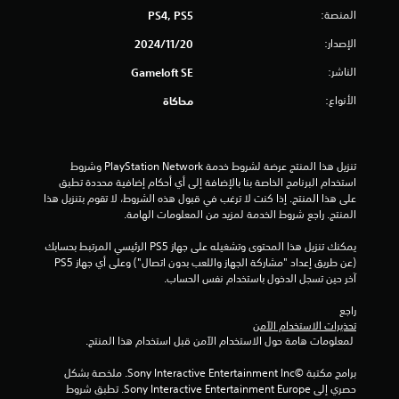
ل
المنصة:
PS4, PS5
ي
الإصدار:
20‏/11‏/2024
2
الناشر:
Gameloft SE
8
الأنواع:
محاكاة
م
ن
تنزيل هذا المنتج عرضة لشروط خدمة PlayStation Network وشروط 
استخدام البرنامج الخاصة بنا بالإضافة إلى أي أحكام إضافية محددة تطبق 
ا
على هذا المنتج. إذا كنت لا ترغب في قبول هذه الشروط، لا تقوم بتنزيل هذا 
المنتج. راجع شروط الخدمة لمزيد من المعلومات الهامة.
ل
يمكنك تنزيل هذا المحتوى وتشغيله على جهاز PS5 الرئيسي المرتبط بحسابك 
ت
(عن طريق إعداد "مشاركة الجهاز واللعب بدون اتصال") وعلى أي جهاز PS5 
آخر حين تسجل الدخول باستخدام نفس الحساب.
ق
راجع 
تحذيرات الاستخدام الآمن
ي
 لمعلومات هامة حول الاستخدام الآمن قبل استخدام هذا المنتج.
ي
برامج مكتبة ©Sony Interactive Entertainment Inc. ملخصة بشكل 
حصري إلى Sony Interactive Entertainment Europe. تطبق شروط 