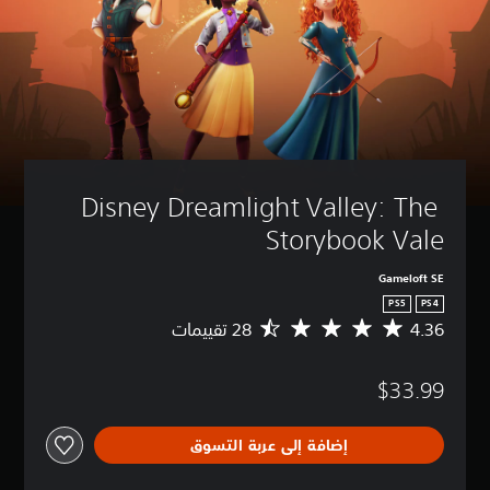
Disney Dreamlight Valley: The 
Storybook Vale
Gameloft SE
PS5
PS4
4.36
م
ت
و
$33.99
س
ط
ا
إضافة إلى عربة التسوق
ل
ت
ق