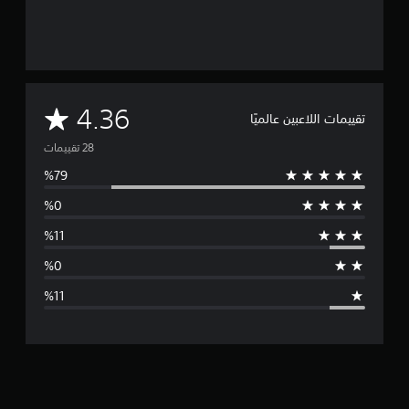
م
4.36
تقييمات اللاعبين عالميًا
ت
و
س
ط
ا
ل
ت
ق