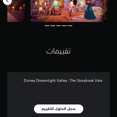
ي
2
8
م
ن
ا
ل
ت
ق
ي
تقييمات
ي
م
ا
ت
Disney Dreamlight Valley: The Storybook Vale
سجل الدخول للتقييم