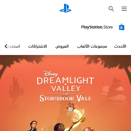
ب
ح
ث
الأحدث
مجموعات الألعاب
العروض
الاشتراكات
استعرض