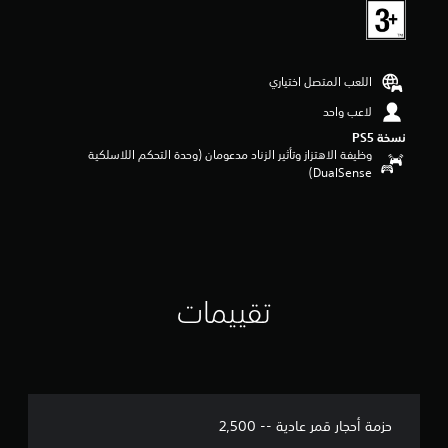
م
5
ن
ج
و
اللعب المتصل اختياري
م
م
لاعب واحد
ن
نسخة PS5‏
5
وظيفة الاهتزاز وتأثير الزناد مدعومان (وحدة التحكم اللاسلكية
ن
DualSense‏)
ج
و
م
م
ن
إ
ج
تقييمات
م
ا
ل
ي
1
م
ن
حزمة أحجار قمر عادية -- 2,500
ا