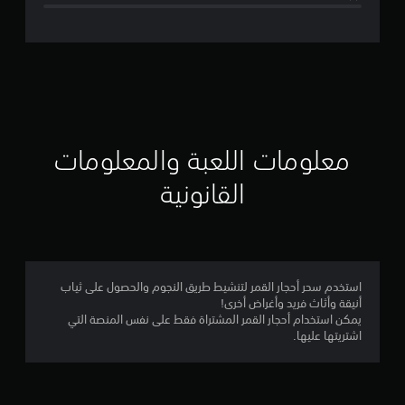
ل
ت
ق
ي
ي
معلومات اللعبة والمعلومات
م
القانونية
ن
ج
م
استخدم سحر أحجار القمر لتنشيط طريق النجوم والحصول على ثياب
أنيقة وأثاث فريد وأغراض أخرى!
ة
يمكن استخدام أحجار القمر المشتراة فقط على نفس المنصة التي
اشتريتها عليها.
و
ا