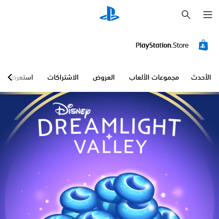
ب
ح
ث
الأحدث
مجموعات الألعاب
العروض
الاشتراكات
استعرض