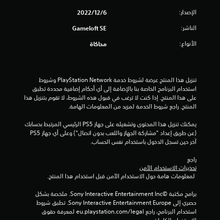
ح
الإصدار:
6‏/12‏/2022
د
الناشر:
Gameloft SE
ة
الأنواع:
محاكاة
م
ن
تنزيل هذا المنتج عرضة لشروط خدمة PlayStation Network وشروط 
استخدام البرنامج الخاصة بنا بالإضافة إلى أي أحكام إضافية محددة تطبق 
5
على هذا المنتج. إذا كنت لا ترغب في قبول هذه الشروط، لا تقوم بتنزيل هذا 
المنتج. راجع شروط الخدمة لمزيد من المعلومات الهامة.
ن
يمكنك تنزيل هذا المحتوى وتشغيله على جهاز PS5 الرئيسي المرتبط بحسابك 
ج
(عن طريق إعداد "مشاركة الجهاز واللعب بدون اتصال") وعلى أي جهاز PS5 
آخر حين تسجل الدخول باستخدام نفس الحساب.
و
راجع 
م
تحذيرات الاستخدام الآمن
 لمعلومات هامة حول الاستخدام الآمن قبل استخدام هذا المنتج.
م
برامج مكتبة ©Sony Interactive Entertainment Inc. ملخصة بشكل 
حصري إلى Sony Interactive Entertainment Europe. تطبق شروط 
ن
استخدام البرنامج، راجع eu.playstation.com/legal لمعرفة حقوق 