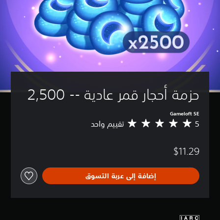
حزمة أحجار قمر عادية -- 2,500
Gameloft SE
5
تقييم واحد
م
ت
و
$11.29
س
ط
ا
إضافة إلى عربة التسوق
ل
ت
ق
ي
ي