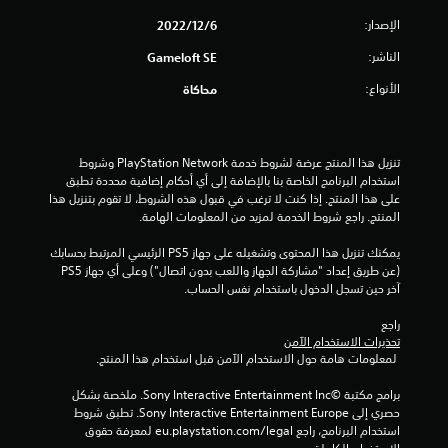
الإصدار:
6‏/12‏/2022
الناشر:
Gameloft SE
الأنواع:
محاكاة
تنزيل هذا المنتج عرضة لشروط خدمة PlayStation Network وشروط 
استخدام البرنامج الخاصة بنا بالإضافة إلى أي أحكام إضافية محددة تطبق 
على هذا المنتج. إذا كنت لا ترغب في قبول هذه الشروط، لا تقوم بتنزيل هذا 
المنتج. راجع شروط الخدمة لمزيد من المعلومات الهامة.
يمكنك تنزيل هذا المحتوى وتشغيله على جهاز PS5 الرئيسي المرتبط بحسابك 
(عن طريق إعداد "مشاركة الجهاز واللعب بدون اتصال") وعلى أي جهاز PS5 
آخر حين تسجل الدخول باستخدام نفس الحساب.
راجع 
تحذيرات الاستخدام الآمن
 لمعلومات هامة حول الاستخدام الآمن قبل استخدام هذا المنتج.
برامج مكتبة ©Sony Interactive Entertainment Inc. ملخصة بشكل 
حصري إلى Sony Interactive Entertainment Europe. تطبق شروط 
استخدام البرنامج، راجع eu.playstation.com/legal لمعرفة حقوق 