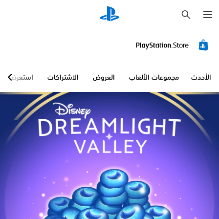
ب
ح
ث
الأحدث
مجموعات الألعاب
العروض
الاشتراكات
استعرض