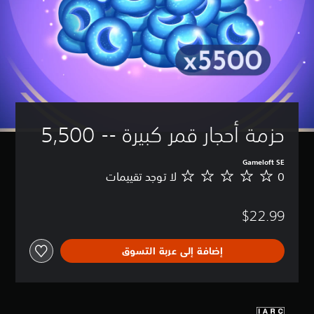
حزمة أحجار قمر كبيرة -- 5,500
Gameloft SE
0
لا توجد تقييمات
ل
ا
ت
$22.99
و
ج
د
إضافة إلى عربة التسوق
ت
ق
ي
ي
م