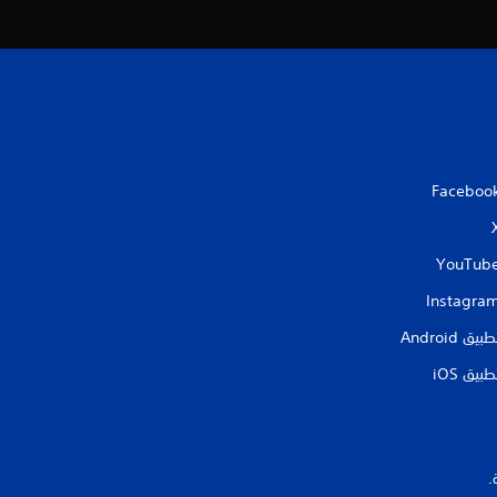
ق
ي
ي
م
ا
Faceboo
ت
YouTub
Instagra
طبيق Android‏
طبيق iOS‏