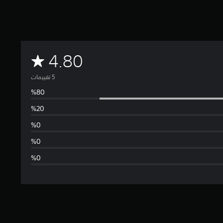
م
4.80
ت
و
س
ط
ا
ل
ت