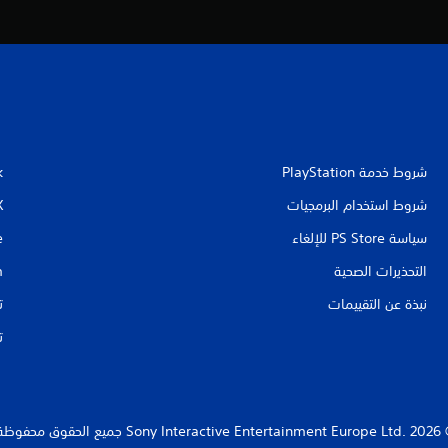
شروط خدمة PlayStation‏
k
شروط استخدام البرمجيات
X
سياسة PS Store للإلغاء
e
التحذيرات الصحية
m
نبذة عن التقييمات
ت
ت
Sony Interact جميع الحقوق محفوظة.