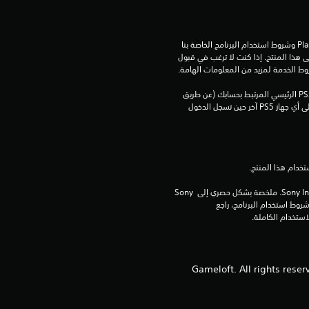
م
تنزيل هذا المنتج عرضة لشروط خدمة‫ PlayStation وشروط استخدام البرنامج الخاصة بنا 
ا
بالإضافة إلى أي أحكام إضافية محددة تطبق على هذا المنتج. إذا كنت لا ترغب في قبول 
روط الخدمة لمزيد من المعلومات الهامة.
ل
يمكنك تنزيل هذا المحتوى وتشغيله على جهاز PS5 الرئيسي المرتبط بحسابك (عن طريق 
ي
إعداد "مشاركة الجهاز واللعب بدون اتصال") وعلى أي جهاز PS5 آخر حين تسجل الدخول 
5
م
برامج مكتبة ©Sony Interactive Entertainment Inc. ملخصة بشكل حصري إلى Sony 
ن
Interactive Entertainment Europe. تطبق شروط استخدام البرنامج، راجع 
ا
ل
© 2024 Gameloft. All rights
ت