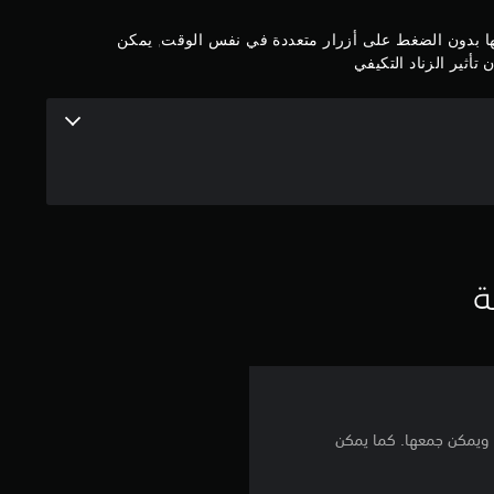
م
بها بدون الضغط على أزرار متعددة في نفس الوقت, يمكن
ن
تأثير الزناد التكيفي
5
ن
ج
و
ة
م
م
ن
إ
م ويمكن جمعها. كما يمكن
ج