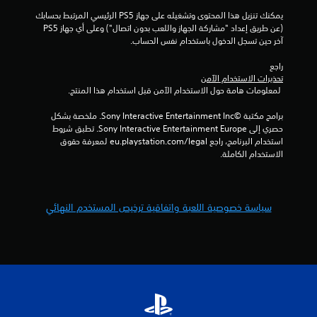
ا
ة
يمكنك تنزيل هذا المحتوى وتشغيله على جهاز PS5 الرئيسي المرتبط بحسابك 
س
ا
(عن طريق إعداد "مشاركة الجهاز واللعب بدون اتصال") وعلى أي جهاز PS5 
ي
ل
آخر حين تسجل الدخول باستخدام نفس الحساب.
ل
)
ع
راجع 
ت
ب
تحذيرات الاستخدام الآمن
ت
ف
 لمعلومات هامة حول الاستخدام الآمن قبل استخدام هذا المنتج.
و
ي
ف
أ
برامج مكتبة ©Sony Interactive Entertainment Inc. ملخصة بشكل 
ر
ي
حصري إلى Sony Interactive Entertainment Europe. تطبق شروط 
ب
و
استخدام البرنامج، راجع eu.playstation.com/legal لمعرفة حقوق 
ع
ق
الاستخدام الكاملة.
ض
ت
ا
.
ل
خ
سياسة خصوصية اللعبة واتفاقية ترخيص المستخدم النهائي
ي
إ
ا
ي
ر
ق
ا
ا
ت
ف
ل
ا
ع
ل
ك
ل
س