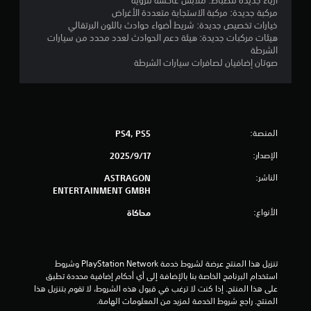
ا
ع
أزياء جديدة للضباط: ملابس عاكسة للرؤية
ع
مركبة جديدة: مركبة الاستجابة متعددة الأغراض
ك
ل
ة
خيارات تخصيص جديدة: شريط أضواء حوادث باللون البرتقالي
س
ا
هيئات مركبات جديدة: هيئة دعم الحوادث لعدد محدد من سيارات
ا
ل
ت
الشرطة
ل
م
صوتان إضافيان لصافرات سيارات الشرطة
ذ
ع
ق
ر
ل
ا
و
ي
م
ع
ا
ا
ي
المنصة:
PS4, PS5
ت
ل
ا
م
ق
الإصدار:
17‏/9‏/2025
ل
ا
ت
ا
الناشر:
ASTRAGON
ب
ع
ENTERTAINMENT GMBH
ل
ل
ت
ل
ي
الأنواع:
محاكاة
ل
م
ي
ض
ة
ب
ل
تنزيل هذا المنتج عرضة لشروط خدمة PlayStation Network وشروط 
ط
ط
استخدام البرنامج الخاصة بنا بالإضافة إلى أي أحكام إضافية محددة تطبق 
(
ر
على هذا المنتج. إذا كنت لا ترغب في قبول هذه الشروط، لا تقوم بتنزيل هذا 
أ
ي
المنتج. راجع شروط الخدمة لمزيد من المعلومات الهامة.
س
ق