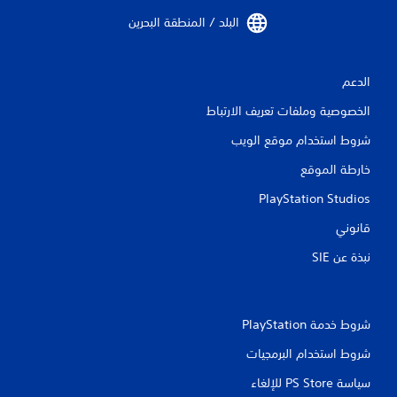
ا
ع
البلد / المنطقة البحرين‏
ل
ب
ذ
ة
ر
م
ا
ؤ
الدعم
ع
ق
ي
الخصوصية وملفات تعريف الارتباط
تً
ن
ا
.
شروط استخدام موقع الويب
ي
خارطة الموقع
م
ي
ك
م
PlayStation Studios
ن
ك
ك
قانوني
ن
إ
ل
ي
نبذة عن SIE‏
ع
ق
ا
ب
ف
ه
ا
ا
شروط خدمة PlayStation‏
ل
ب
ل
شروط استخدام البرمجيات
د
ع
و
ب
سياسة PS Store للإلغاء
ن
ة