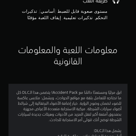
م
طريقة اللعب
ل
س
ت
خ
ي
مستوى صعوبة قابل للضبط (أساسي), تذكيرات
ذ
ن
ي
ة
ك
التحكم, تذكيرات تعليمية, إيقاف اللعبة مؤقتًا
ا
ف
إ
ي
ر
ق
ا
ر
ط
ج
ت
.
ا
ل
ت
م
ح
معلومات اللعبة والمعلومات
ت
س
ع
ا
ا
القانونية
ل
س
ي
ي
ل
م
ة
ي
ا
ي
ل
ة
ذ
3
ي
ابقَ مرئيًا ومستعدًا دائمًا مع Accident Pack! يتضمن هذا الـDLC كل
ر
م
ما تحتاجه للتعامل بثقة مع مواقع الحوادث، ويشمل: ملابس عاكسة
ا
4
ك
للضوء لضمان وضوح الرؤية. خيار إضافة الأضواء البرتقالية إلى شرائط
ع
ن
أضواء سيارات الشرطة. مركبة الاستجابة متعددة الأغراض مجهزة
ي
م
ك
بصندوق أمتعة أكبر لنقل المزيد من الأدوات وهيئات جديدة لسيارات
ن
م
الشرطة توضح أنك تتولى أمر الاستجابة للحادث.
.
ن
ر
ا
يشمل هذا الـDLC:
ج