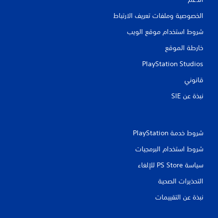
ا
ع
ل
ب
الخصوصية وملفات تعريف الارتباط
ذ
ة
ر
شروط استخدام موقع الويب
م
ا
ؤ
خارطة الموقع
ع
ق
ي
تً
PlayStation Studios
ن
ا
.
قانوني
ي
م
نبذة عن SIE‏
ي
ك
م
ن
ك
ك
ن
إ
شروط خدمة PlayStation‏
ل
ي
ع
ق
شروط استخدام البرمجيات
ا
ب
ف
سياسة PS Store للإلغاء
ه
ا
ا
التحذيرات الصحية
ل
ب
ل
د
نبذة عن التقييمات
ع
و
ب
ن
ة