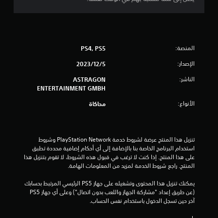
ع
ع
ك
م
ة
س
ا
ا
ن
ل
ل
م
المنصة:
PS4, PS5
ذ
ا
ع
ر
ل
الإصدار:
5‏/12‏/2023
ل
ا
و
م
ع
الناشر:
ASTRAGON
ت
ا
ا
ENTERTAINMENT GMBH
ت
ل
ق
الأنواع:
ا
محاكاة
ق
ل
ا
ي
ت
ب
ع
ل
ل
ي
تنزيل هذا المنتج عرضة لشروط خدمة PlayStation Network وشروط 
ل
ي
استخدام البرنامج الخاصة بنا بالإضافة إلى أي أحكام إضافية محددة تطبق 
ل
م
على هذا المنتج. إذا كنت لا ترغب في قبول هذه الشروط، لا تقوم بتنزيل هذا 
م
ي
ض
المنتج. راجع شروط الخدمة لمزيد من المعلومات الهامة.
ة
ا
ب
ل
يمكنك تنزيل هذا المحتوى وتشغيله على جهاز PS5 الرئيسي المرتبط بحسابك 
ط
ط
(عن طريق إعداد "مشاركة الجهاز واللعب بدون اتصال") وعلى أي جهاز PS5 
ت
(
ر
آخر حين تسجل الدخول باستخدام نفس الحساب.
أ
ي
س
ق