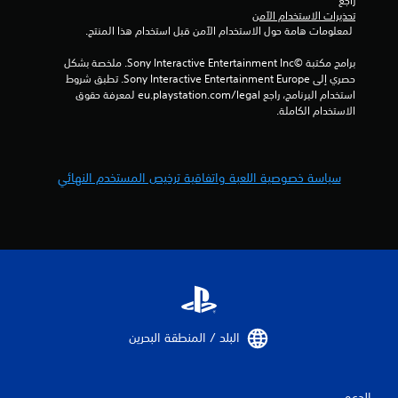
راجع 
ا
ة
تحذيرات الاستخدام الآمن
س
 لمعلومات هامة حول الاستخدام الآمن قبل استخدام هذا المنتج.
ا
ي
ل
برامج مكتبة ©Sony Interactive Entertainment Inc. ملخصة بشكل 
ل
)
حصري إلى Sony Interactive Entertainment Europe. تطبق شروط 
ع
ت
استخدام البرنامج، راجع eu.playstation.com/legal لمعرفة حقوق 
ب
ت
الاستخدام الكاملة.
ف
و
ي
ف
أ
ر
ي
ب
و
سياسة خصوصية اللعبة واتفاقية ترخيص المستخدم النهائي
ع
ق
ض
ت
ا
.
ل
خ
ي
إ
ا
ي
ر
ق
ا
ا
ت
ف
البلد / المنطقة البحرين‏
ل
ا
ع
ل
ك
ل
س
الدعم