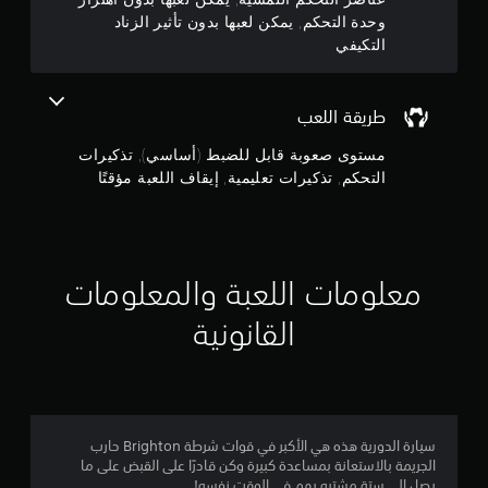
ج
ل
س
ت
وحدة التحكم, يمكن لعبها بدون تأثير الزناد
خ
ي
و
ذ
التكيفي
ي
ة
ك
ا
ف
م
ي
ر
ق
ا
ر
ط
م
طريقة اللعب
ت
.
ا
ل
ت
مستوى صعوبة قابل للضبط (أساسي), تذكيرات
ن
ح
ت
التحكم, تذكيرات تعليمية, إيقاف اللعبة مؤقتًا
س
ع
إ
ا
ل
س
ج
ي
ي
م
ة
م
ي
ا
معلومات اللعبة والمعلومات
ل
ة
ا
ذ
القانونية
ي
ر
م
ل
ا
ك
ع
ن
ي
ي
ك
ن
م
7
.
ر
سيارة الدورية هذه هي الأكبر في قوات شرطة Brighton حارب
ا
الجريمة بالاستعانة بمساعدة كبيرة وكن قادرًا على القبض على ما
5
ج
يصل إلى ستة مشتبه بهم في الوقت نفسه!