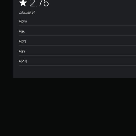
م
2.76
ت
و
س
ط
ا
ل
ت
ق
ي
ي