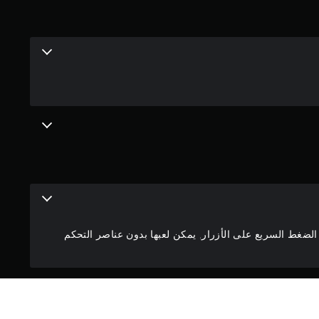
م
2
.
7
6
ن
ج
و
لضغط السريع على الأزرار, يمكن لعبها بدون عناصر التحكم
م
م
ن