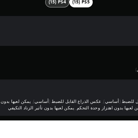
)
ل للضبط (أساسي), عكس الذراع القابل للضبط (أساسي), يمكن لعبها بدون ا
لعبها بدون اهتزاز وحدة التحكم, يمكن لعبها بدون تأثير الزناد التكيفي