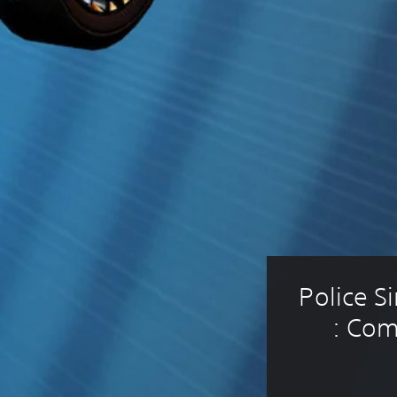
Police Si
: Com