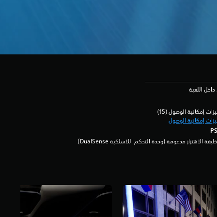
داخل اللعبة
زات إمكانية الوصول (15)‏
زات إمكانية الوصول
يفة الاهتزاز مدعومة (وحدة التحكم اللاسلكية DualSense‏)