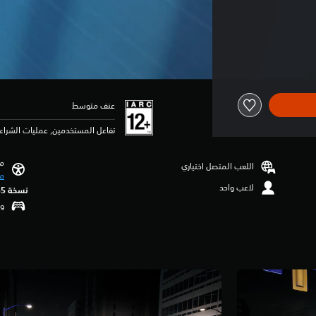
عنف متوسط
تفاعل المستخدمين, عمليات الشراء 
مي
اللعب المتصل اختياري
مي
لاعب واحد
نسخة PS5‏
وظ