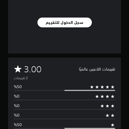
2
م
ن
ا
سجل الدخول للتقييم
ل
ت
ق
ي
ي
م
ا
ت
م
3.00
تقييمات اللاعبين عالميًا
ت
و
س
ط
ا