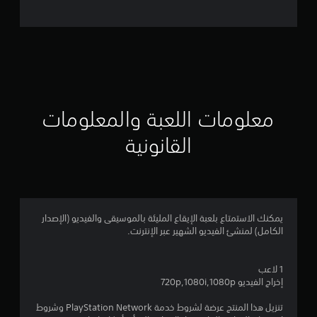
ل
ت
ق
ي
ي
معلومات اللعبة والمعلومات
م
القانونية
3
ن
ج
يمكنك الاستمتاع بلعبة الإيقاع المليئة بالموسيقى والفيديو (الإصدار
الكامل) لمنشئ الفيديو الشهير عبر الإنترنت.
و
م
1 لاعب
إخراج الفيديو 720p,1080i,1080p
م
تنزيل هذا المنتج عرضة لشروط خدمة PlayStation Network وشروط