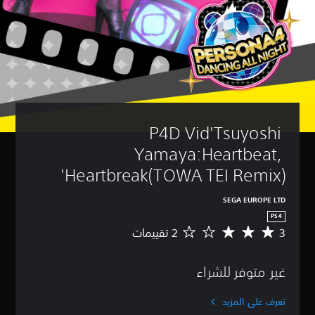
P4D Vid'Tsuyoshi 
Yamaya:Heartbeat, 
Heartbreak(TOWA TEI Remix)'
SEGA EUROPE LTD
PS4
3
م
ت
و
غير متوفر للشراء
س
ط
ا
تعرف على المزيد
ل