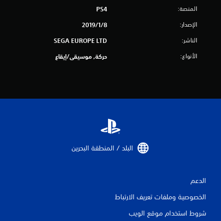
ل
المنصة:
PS4
ي
الإصدار:
8‏/1‏/2019
2
الناشر:
SEGA EUROPE LTD
م
الأنواع:
حركة, موسيقى/إيقاع
ن
ا
ل
ت
ق
البلد / المنطقة البحرين‏
ي
ي
الدعم
الخصوصية وملفات تعريف الارتباط
م
شروط استخدام موقع الويب
ا