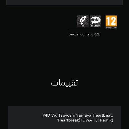
ت
ق
ي
ي
م
3
ن
اللغة, Sexual Content
ج
و
م
م
ن
5
ن
ج
تقييمات
و
م
م
ن
إ
ج
م
P4D Vid'Tsuyoshi Yamaya:Heartbeat,
ا
Heartbreak(TOWA TEI Remix)'
ل
ي