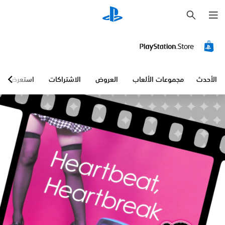
ب
ح
ث
الأحدث
مجموعات الألعاب
العروض
الاشتراكات
استعرض