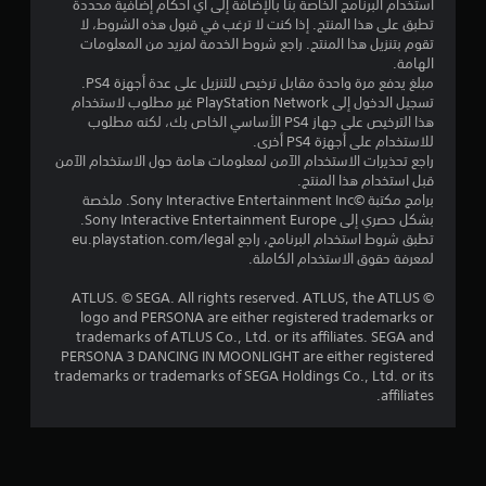
ن
استخدام البرنامج الخاصة بنا بالإضافة إلى أي أحكام إضافية محددة
تطبق على هذا المنتج. إذا كنت لا ترغب في قبول هذه الشروط، لا
5
تقوم بتنزيل هذا المنتج. راجع شروط الخدمة لمزيد من المعلومات
الهامة.
ن
مبلغ يدفع مرة واحدة مقابل ترخيص للتنزيل على عدة أجهزة PS4.
تسجيل الدخول إلى PlayStation Network غير مطلوب لاستخدام
ج
هذا الترخيص على جهاز PS4 الأساسي الخاص بك، لكنه مطلوب
للاستخدام على أجهزة PS4 أخرى.
و
راجع تحذيرات الاستخدام الآمن لمعلومات هامة حول الاستخدام الآمن
قبل استخدام هذا المنتج.
م
برامج مكتبة ©Sony Interactive Entertainment Inc. ملخصة
بشكل حصري إلى Sony Interactive Entertainment Europe.
تطبق شروط استخدام البرنامج، راجع eu.playstation.com/legal
م
لمعرفة حقوق الاستخدام الكاملة.
ن
© ATLUS. © SEGA. All rights reserved. ATLUS, the ATLUS
logo and PERSONA are either registered trademarks or
إ
trademarks of ATLUS Co., Ltd. or its affiliates. SEGA and
PERSONA 3 DANCING IN MOONLIGHT are either registered
ج
trademarks or trademarks of SEGA Holdings Co., Ltd. or its
affiliates.
م
ا