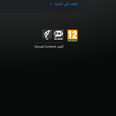
ا
تعرف على المزيد
ل
ت
ق
ي
ي
م
5
ن
اللغة, Sexual Content
ج
و
م
م
ن
5
ن
ج
و
م
م
ن
إ
ج
م