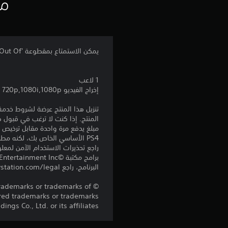
مع
يمكن الاستمتاع بمقطوعة 'Break Out Of...' الجديدة مع الرقص بالشخصية الجديدة 'Marie'.
1 لاعب
إخراج الفيديو 720p,1080i,1080p
المنتج. إذا كنت لا ترغب في قبول ه
PS4 الأساسي الخاص بك، لكنه مطلوب للاستخدام على أجهزة PS4 أخرى.
راجع تحذيرات الاستخدام الآمن لمعل
البرنامج، راجع eu.playstation.com/legal لمعرفة حقوق الاستخدام الكاملة.
trademarks or trademarks of
ered trademarks or trademarks
ings Co., Ltd. or its affiliates.