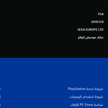
PS4
8‏/1‏/2019
SEGA EUROPE LTD
حركة, موسيقى/إيقاع
شروط خدمة PlayStation‏
k
شروط استخدام البرمجيات
X
سياسة PS Store للإلغاء
e