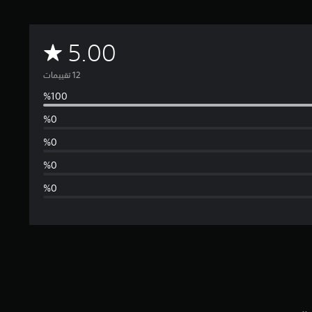
م
5.00
ت
و
س
ط
ا
ل
ت
ق