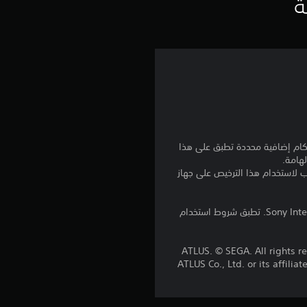
ي
ة
ي
م
5
ن
ج
نا بالإضافة إلى أي أحكام إضافية محددة تطبق على هذا
لهامة.
و
للتنزيل على عدة أجهزة PS4. تسجيل الدخول إلى PlayStation Network غير مطلوب لاستخدام هذا الترخيص على جهاز
م
برامج مكتبة ©Sony Interactive Entertainment Inc. ملخصة بشكل حصري إلى Sony Interactive Entertainment Europe. تطبق شروط استخدام
م
© ATLUS. © SEGA. All rights
ن
ATLUS Co., Ltd. or its affi
5