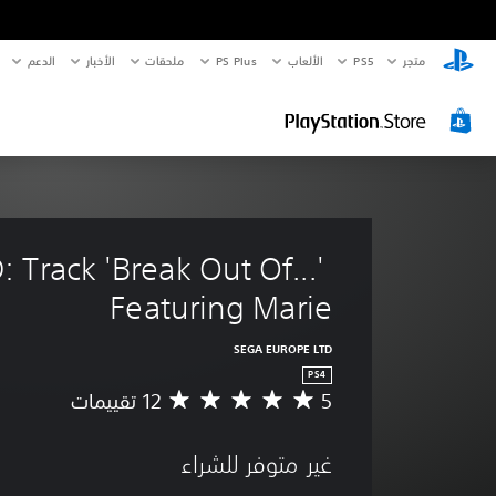
متجر
PS5‏
الألعاب
PS Plus
ملحقات
الأخبار
الدعم
 Track 'Break Out Of...' 
Featuring Marie
SEGA EUROPE LTD
PS4
5
م
ت
و
غير متوفر للشراء
س
ط