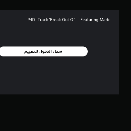
ا
ل
ي
P4D: Track 'Break Out Of...' Featuring Marie
1
2
م
ن
ا
ل
سجل الدخول للتقييم
ت
ق
ي
ي
م
ا
ت