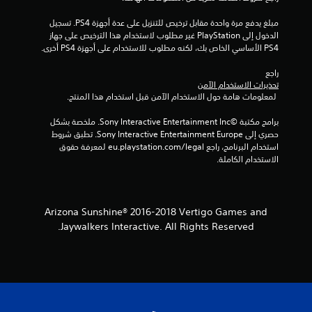
ت
مبلغ يدفع مرة واحدة مقابل ترخيص للتنزيل على عدة أجهزة PS4. تسجيل 
الدخول إلى PlayStation غير مطلوب لاستخدام هذا الترخيص على جهاز 
ق
PS4 الأساسي الخاص بك، لكنه مطلوب للاستخدام على أجهزة PS4 أخرى.
ي
راجع 
تحذيرات الاستخدام الآمن
ي
 لمعلومات هامة حول الاستخدام الآمن قبل استخدام هذا المنتج.
م
برامج مكتبة ©Sony Interactive Entertainment Inc. ملخصة بشكل 
حصري إلى Sony Interactive Entertainment Europe. تطبق شروط 
ا
استخدام البرنامج، راجع eu.playstation.com/legal لمعرفة حقوق 
الاستخدام الكاملة.
ت
Arizona Sunshine® 2016-2018 Vertigo Games and
Jaywalkers Interactive. All Rights Reserved.