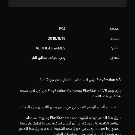
ج
م
المنصة:
PS4
ا
الإصدار:
19‏/8‏/2018
ل
الناشر:
VERTIGO GAMES
ي
الأنواع:
رعب, حركة, مطلق النار
3
3
8
يلزم توفّر PlayStation VR وPlayStation Camera من أجل لعب نسخة 
PS4 من هذه اللعبة.
م
قد تتسبب ألعاب الواقع الافتراضي في شعور بعض اللاعبين بدوّار الحركة.
ن
تنزيل هذا المنتج عرضة لشروط خدمة‫ PlayStation وشروط استخدام 
ا
البرنامج الخاصة بنا بالإضافة إلى أي أحكام إضافية محددة تطبق على هذا 
المنتج. إذا كنت لا ترغب في قبول هذه الشروط، لا تقم بتنزيل هذا المنتج. 
ل
راجع شروط الخدمة لمزيد من المعلومات الهامة.