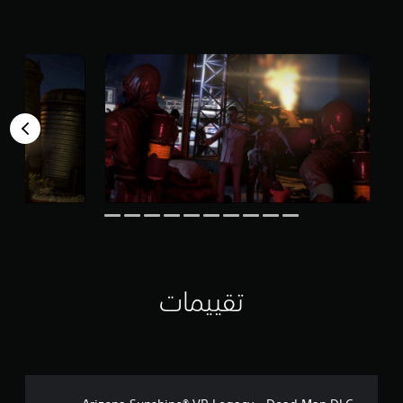
ن
ي
ط
3
و
3
قً
8
ا
م
.
ن
ا
ن
ل
ص
ت
ق
و
ي
ص
ي
ا
م
ل
ا
ت
ت
ر
ج
م
تقييمات
ة
(
أ
س
ا
س