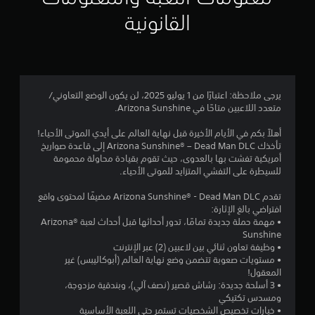
ج
س
القانونية
ي
و
ة
ف
م
ق
ط
م
.
يرجى ملاحظة: اعتبارًا من 1 يوليو 2025، لن يكون الوضع التعاوني/
ن
متعدد اللاعبين متاحًا في Arizona Sunshine.
5
أهلاً بكم في الأيام الأخيرة قبل نهاية العالم على أيدي الموتى الأحياء!
تأخذك Arizona Sunshine® – Dead Man DLC إلى قاعدة صواريخ
ن
أمريكية تفشت بها بالعدوى، حيث تقوم بقيادة محاولة محمومة
للسيطرة على التفشي المتزايد للموتى الأحياء.
ج
تقدم Arizona Sunshine® - Dead Man DLC مضيفًا لمحتوى واقع
و
افتراضي بالغ الإثارة:
• مهمة حملة جديدة تمامًا، تدور أحداثها قبل أحداث لعبة ®Arizona
م
Sunshine
• وظيفة تعاون ثنائي بين لاعبين (2) عبر الإنترنت
م
• مستويات صعوبة تتضمن وضع نهاية العالم (أبوكاليبس) غير
المعقول!
ن
• 3 أسلحة جديدة: رشاش قصير (نصف آلي)، وبندقية مزدوجة،
ومسدس تكتيكي
إ
• خيارات تخصيص الشخصيات تستمر حتى اللعبة الأساسية