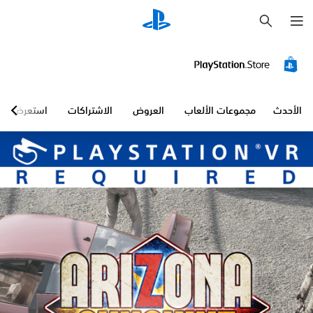
ب
ح
ث
ي
م
ك
ن
ل
ع
الأحدث
مجموعات الألعاب
العروض
الاشتراكات
استعرض
ب
ه
ا
ب
د
و
ن
ن
ص
و
ص
ت
ر
ج