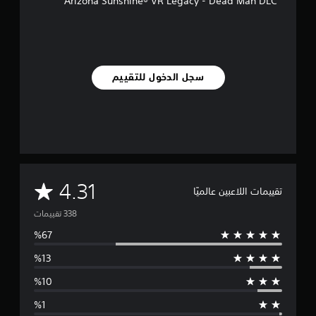
Arizona Sunshine® VR Legacy - Dead Man DLC
ي
)
ت
ت
ض
سجل الدخول للتقييم
م
ن
ا
ل
ل
ع
ب
ة
ن
م
4.31
تقييمات اللاعبين عالميًا
ص
و
ت
ص
ت
و
ر
ج
س
م
ة
ط
ل
ل