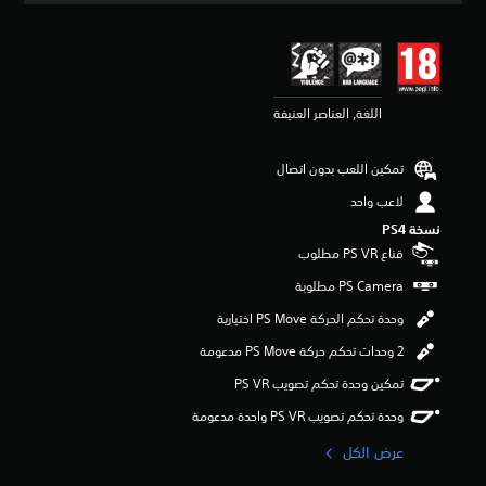
ج
ي
م
ي
ة
م
ل
4
أ
.
ن
اللغة, العناصر العنيفة
3
ا
1
ل
ن
ل
تمكين اللعب بدون اتصال
ج
ع
و
ب
لاعب واحد
م
ة
نسخة PS4‏
م
ل
ن
قناع PS VR مطلوب
ا
5
ت
ن
ت
ج
ض
وحدة تحكم الحركة PS Move اختيارية
و
م
م
2 وحدات تحكم حركة PS Move مدعومة
ن
م
ح
تمكين وحدة تحكم تصويب PS VR‏
ن
و
إ
ا
وحدة تحكم تصويب PS VR واحدة مدعومة
ج
رً
م
ا
عرض الكل
ا
م
ل