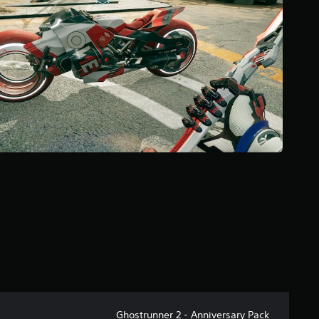
إ
ج
م
ا
ل
ي
1
0
م
ن
ا
ل
ت
ق
ي
ي
م
ا
ت
Ghostrunner 2 - Anniversary Pack