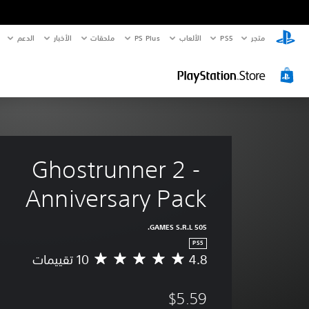
متجر
PS5‏
الألعاب
PS Plus
ملحقات
الأخبار
الدعم
Ghostrunner 2 - 
Anniversary Pack
505 GAMES S.R.L.
PS5
4.8
م
ت
و
$5.59
س