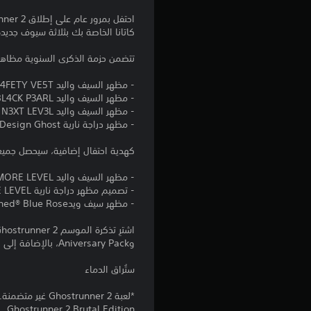
كاتانا الخاصة بك بثلاثة سيوف جديدة 
تتضمن حزمة الذكرى السنوية مظاهر ع
- مظهر السيف واليد S4FETY VE5T
- مظهر السيف واليد BL4CK P3ARL
- مظهر السيف واليد N3XT LEV3L
- مظهر دراجة نارية Design Ghost
كهدية احتفال إضافية، سيحصل جميع مالكي لعبة Ghostrunner 2 على مظاهر السيوف واليد وا
- مظهر السيف واليد ONE MORE LEVEL
- تصميم مظهر دراجة نارية ONE MORE LEVEL
- مظهر سيف ويدBloodstained® Blue Rose
وAniversary Pack، بالإضافة إلى وضع Endless Moto عالي الأوكتان بسعر أقل.
ستُراق الدماء
Ghostrunner 2 Brutal Edition.