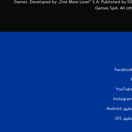
ل
© 2023 505 Games. Developed by „One More Level” S.A. Publish
Games SpA. All othe
ي
1
0
م
ن
Faceboo
ا
ل
YouTub
ت
Instagra
طبيق Android‏
ق
طبيق iOS‏
ي