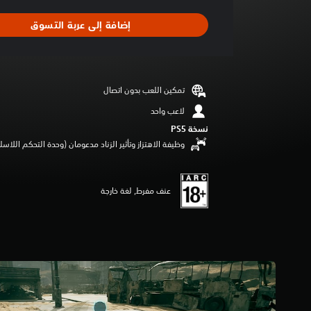
ط
ا
إضافة إلى عربة التسوق
ل
ت
ق
ي
ي
تمكين اللعب بدون اتصال
م
4
لاعب واحد
.
نسخة PS5‏
8
وظيفة الاهتزاز وتأثير الزناد مدعومان (وحدة التحكم اللاسلكية lSense
ن
ج
و
م
عنف مفرط, لغة خارجة
م
ن
5
ن
ج
و
م
م
ن