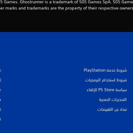
ed by 505 Games. Ghostrunner is a trademark of 505 Games SpA. 505 G
r marks and trademarks are the property of their respective owners. 
شروط خدمة PlayStation‏
k
شروط استخدام البرمجيات
X
سياسة PS Store للإلغاء
e
التحذيرات الصحية
m
نبذة عن التقييمات
ت
ت