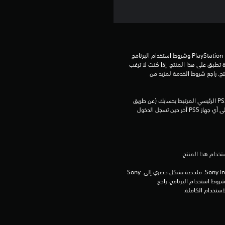
ن
ج
و
تنزيل هذا المنتج عرضة لشروط خدمة PlayStation Network وشروط استخدام البرنامج 
الخاصة بنا بالإضافة إلى أي أحكام إضافية محددة تطبق على هذا المنتج. إذا كنت لا ترغب 
م
في قبول هذه الشروط، لا تقوم بتنزيل هذا المنتج. راجع شروط الخدمة لمزيد من 
م
يمكنك تنزيل هذا المحتوى وتشغيله على جهاز PS5 الرئيسي المرتبط بحسابك (عن طريق 
إعداد "مشاركة الجهاز واللعب بدون اتصال") وعلى أي جهاز PS5 آخر حين تسجل الدخول 
ن
إ
ج
برامج مكتبة ©Sony Interactive Entertainment Inc. ملخصة بشكل حصري إلى Sony 
م
Interactive Entertainment Europe. تطبق شروط استخدام البرنامج، راجع 
ا