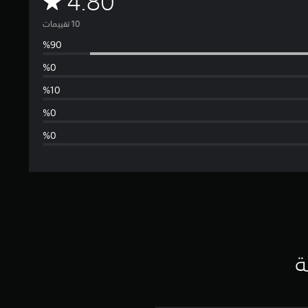
م
4.80
ت
و
س
ط
ا
ل
ت
ق
ي
ة
ي