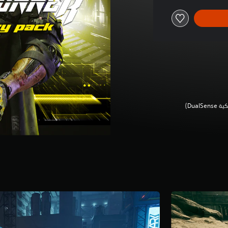
Dua‏)