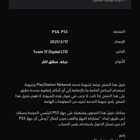
ج
و
م
المنصة:
PS4, PS5
م
الإصدار:
17‏/2‏/2021
ن
الناشر:
Team 17 Digital LTD
إ
الأنواع:
حركة, مطلق النار
ج
م
تنزيل هذا المنتج عرضة لشروط خدمة PlayStation Network وشروط 
استخدام البرنامج الخاصة بنا بالإضافة إلى أي أحكام إضافية محددة تطبق 
ا
على هذا المنتج. إذا كنت لا ترغب في قبول هذه الشروط، لا تقوم بتنزيل هذا 
المنتج. راجع شروط الخدمة لمزيد من المعلومات الهامة.
ل
يمكنك تنزيل هذا المحتوى وتشغيله على جهاز PS5 الرئيسي المرتبط بحسابك 
ي
(عن طريق إعداد "مشاركة الجهاز واللعب بدون اتصال") وعلى أي جهاز PS5 
آخر حين تسجل الدخول باستخدام نفس الحساب.
2
راجع 