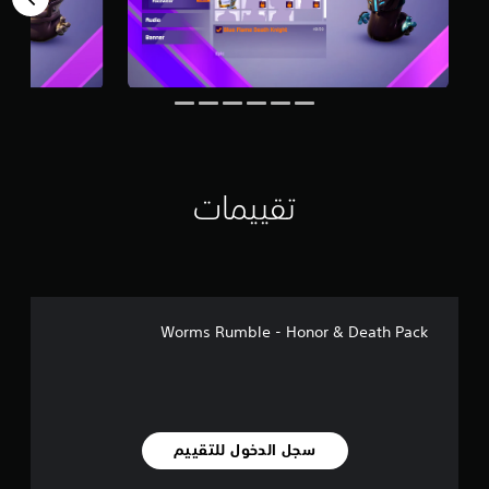
م
ن
ا
ل
ت
ق
ي
ي
م
ا
تقييمات
ت
Worms Rumble - Honor & Death Pack
سجل الدخول للتقييم