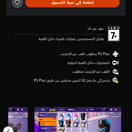
إضافة إلى عربة التسوق
ق
ي
ي
م
5
عنف غير حاد
ن
ج
تفاعل المستخدمين, عمليات الشراء داخل اللعبة
و
م
م
ن
5
المشتريات داخل اللعبة اختيارية
ن
اللعب عبر الإنترنت مطلوب
ج
و
تدعم إلى ما يصل 32 لاعبين متصلين عن طريق PS Plus‏
م
م
ن
إ
ج
م
ا
ل
ي
2