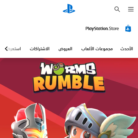
ب
ح
ث
الأحدث
مجموعات الألعاب
العروض
الاشتراكات
استعرض