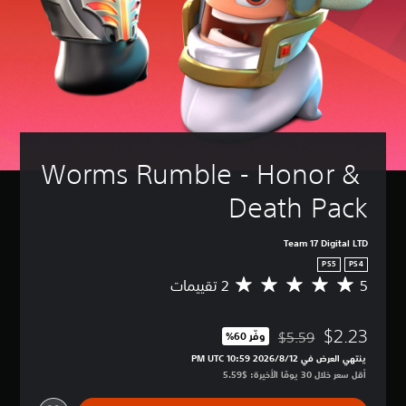
Worms Rumble - Honor & 
Death Pack
Team 17 Digital LTD
PS5
PS4
5
م
ت
و
$2.23
س
$5.59
وفّر 60%‏
مخصوم من السعر الأصلي البالغ $5.59‏
ط
ينتهي العرض في 12‏/8‏/2026 10:59 PM UTC‏
ا
أقل سعر خلال 30 يومًا الأخيرة: $5.59‏
ل
ت