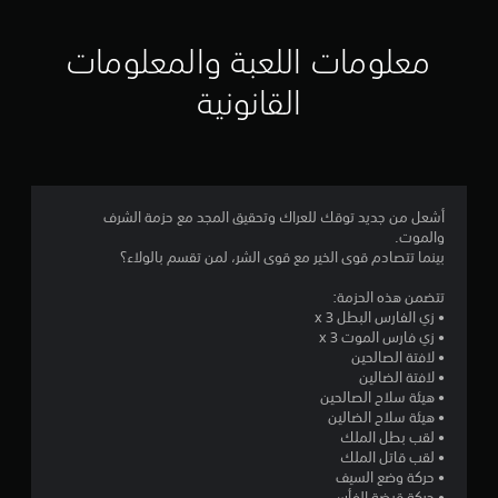
ي
ي
معلومات اللعبة والمعلومات
م
القانونية
5
ن
ج
أشعل من جديد توقك للعراك وتحقيق المجد مع حزمة الشرف
والموت.
و
بينما تتصادم قوى الخير مع قوى الشر، لمن تقسم بالولاء؟
م
تتضمن هذه الحزمة:
• زي الفارس البطل x 3
م
• زي فارس الموت x 3
• لافتة الصالحين
ن
• لافتة الضالين
• هيئة سلاح الصالحين
5
• هيئة سلاح الضالين
• لقب بطل الملك
ن
• لقب قاتل الملك
• حركة وضع السيف
• حركة قبضة الفأس