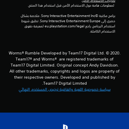
م
تحذيرات الاستخدام الآمن
 لمعلومات هامة حول الاستخدام الآمن قبل استخدام هذا المنتج.
ن
برامج مكتبة ©Sony Interactive Entertainment Inc. ملخصة بشكل 
ا
حصري إلى Sony Interactive Entertainment Europe. تطبق شروط 
استخدام البرنامج، راجع eu.playstation.com/legal لمعرفة حقوق 
ل
الاستخدام الكاملة.
ت
ق
Worms® Rumble Developed by Team17 Digital Ltd. © 2020.
Team17® and Worms® are registered trademarks of
ي
Team17 Digital Limited. Original concept Andy Davidson.
All other trademarks, copyrights and logos are property of
ي
their respective owners. Developed and published by
Team17 Digital Limited.
م
سياسة خصوصية اللعبة واتفاقية ترخيص المستخدم النهائي
ا
ت