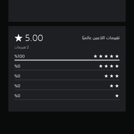
م
5.00
تقييمات اللاعبين عالميًا
ت
و
س
ط
ا
ل
ت
ق