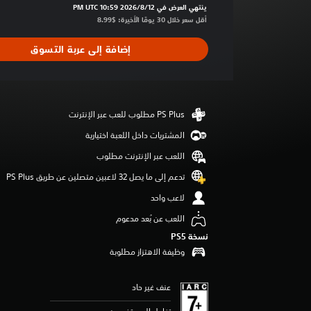
ط
ينتهي العرض في 12‏/8‏/2026 10:59 PM UTC‏
ا
أقل سعر خلال 30 يومًا الأخيرة: $8.99‏
ل
ت
إضافة إلى عربة التسوق
ق
ي
ي
م
4
.
المشتريات داخل اللعبة اختيارية
5
ن
اللعب عبر الإنترنت مطلوب
ج
و
تدعم إلى ما يصل 32 لاعبين متصلين عن طريق PS Plus‏
م
لاعب واحد
م
ن
اللعب عن بُعد مدعوم
5
نسخة PS5‏
ن
وظيفة الاهتزاز مطلوبة
ج
و
م
عنف غير حاد
م
ن