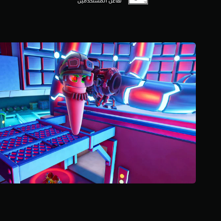
تفاعل المستخدمين
إ
ج
م
ا
ل
ي
4
م
ن
ا
ل
ت
ق
ي
ي
م
ا
ت