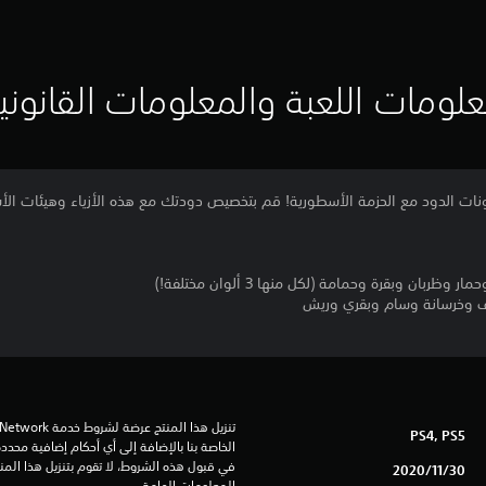
لومات اللعبة والمعلومات القانوني
بان وبقرة وحمامة (لكل منها 3 ألوان مختلفة!)
 وخرسانة وسام وبقري وريش
PS4, PS5
30‏/11‏/2020
المعلومات الهامة.