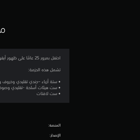
مع
احتفل بمرور 25 عامًا على ظهور أيقونات الدود مع الحزمة الأسطورية! قم بتخصيص دودتك مع هذه الأزياء وهيئات الأسلحة واللافتات الرائعة.
تشمل هذه الحزمة:
• ستة أزياء –جندي تقليدي وخروف وحمار وظر
• ست هيئات أسلحة -تقليدي وصوف
• ست لافتات
المنصة:
الإصدار: