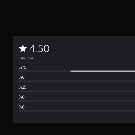
م
4.50
ت
و
س
ط
ا
ل