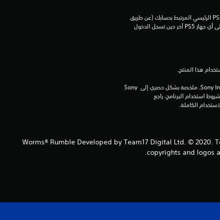
م
يمكنك تنزيل هذا المحتوى وتشغيله على جهاز PS5 الرئيسي المرتبط بحسابك (عن طريق 
م
إعداد "مشاركة الجهاز واللعب بدون اتصال") وعلى أي جهاز PS5 آخر حين تسجل الدخول 
ن
5
ن
برامج مكتبة ©Sony Interactive Entertainment Inc. ملخصة بشكل حصري إلى Sony 
Interactive Entertainment Europe. تطبق شروط استخدام البرنامج، راجع 
ج
و
Worms® Rumble Developed by Team17 Digital Ltd. © 2020. Te
م
copyrights and logos a
م
ن
إ