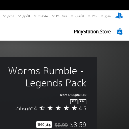
متجر
PS5‏
الألعاب
PS Plus
ملحقات
الأخبار
الدعم
Worms Rumble - 
Legends Pack
Team 17 Digital LTD
PS5
PS4
4.5
م
ت
و
$3.59
$8.99
وفّر 60%‏
س
مخصوم من السعر الأصلي البالغ $8.99‏