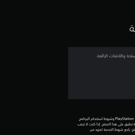
ت
ق
ي
ة
ي
م
4
.
5
ن
ج
تنزيل هذا المنتج عرضة لشروط خدمة PlayStation Network وشروط استخدام البرنامج 
الخاصة بنا بالإضافة إلى أي أحكام إضافية محددة تطبق على هذا المنتج. إذا كنت لا ترغب 
و
في قبول هذه الشروط، لا تقوم بتنزيل هذا المنتج. راجع شروط الخدمة لمزيد من 