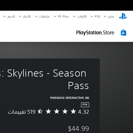
متجر
PS5‏
الألعاب
PS Plus
ملحقات
الأخبار
الدعم
s: Skylines - Season 
Pass
PARADOX INTERACTIVE AB
PS4
4.32
م
ت
و
$44.99
س