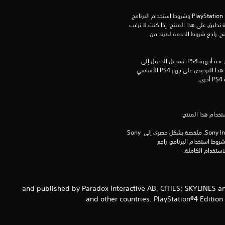
م
تنزيل هذا المنتج عرضة لشروط خدمة PlayStation Network وشروط استخدام البرنامج 
الخاصة بنا بالإضافة إلى أي أحكام إضافية محددة تطبق على هذا المنتج. إذا كنت لا ترغب 
ن
في قبول هذه الشروط، لا تقوم بتنزيل هذا المنتج. راجع شروط الخدمة لمزيد من 
5
مبلغ يدفع مرة واحدة مقابل ترخيص للتنزيل على عدة أجهزة PS4. تسجيل الدخول إلى 
ن
PlayStation Network غير مطلوب لاستخدام هذا الترخيص على جهاز PS4 الأساسي 
.
ج
و
م
برامج مكتبة ©Sony Interactive Entertainment Inc. ملخصة بشكل حصري إلى Sony 
Interactive Entertainment Europe. تطبق شروط استخدام البرنامج، راجع 
م
ن
© 2015-2017 and published by Paradox Interactive AB, CITIES: SK
إ
and other countries. PlayStation®4 Edition
ج