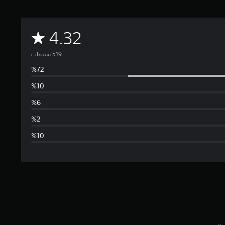
م
4.32
ت
و
س
ط
ا
ل
ت
ق