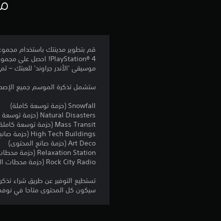
مع
PlayStation® 4! احص
موسيقى 'الأندر جراوند' للعبتك – ثم
ستشمل تذكرة الموسم جميع الإصدارات التالية لل
Snowfall (حزمة توسعة كاملة)
Natural Disasters (حزمة توسعة كاملة)
Mass Transit (حزمة توسعة كاملة)
High Tech Buildings (حزمة صانع المحتوى)
Art Deco (حزمة صانع المحتوى)
Relaxation Station (حزمة محطات الإذاعة)
Rock City Radio (حزمة محطات الإذاعة)
تستطيع التوفير عن طريق شراء تذكر
سيكون كل المحتوى متاحا في نوفمبر 8