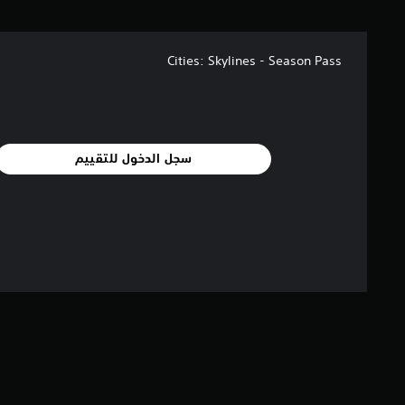
ن
إ
ج
Cities: Skylines - Season Pass
م
ا
ل
ي
5
1
سجل الدخول للتقييم
9
م
ن
ا
ل
ت
ق
ي
ي
م
ا
ت