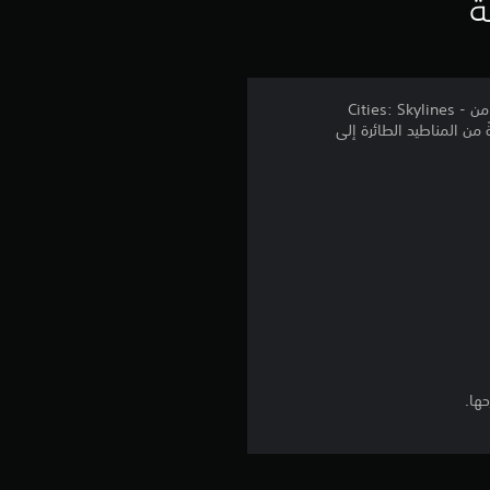
ي
ة
ي
م
قم بتطوير مدينتك باستخدام مجموعة متنوعة من التحسينات الحضرية والسياسات العامة في تذكرة الموسم المتميزة من Cities: Skylines -
ً من المناطيد الطائرة إلى
4
.
3
2
ن
ج
ها.
و
م