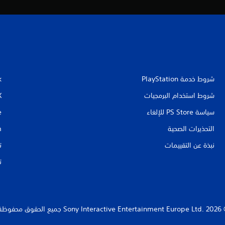
شروط خدمة PlayStation‏
k
شروط استخدام البرمجيات
X
سياسة PS Store للإلغاء
e
التحذيرات الصحية
m
نبذة عن التقييمات
ت
ت
Sony Interact جميع الحقوق محفوظة.