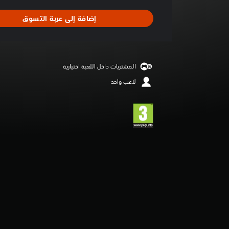
ط
ا
إضافة إلى عربة التسوق
ل
ت
ق
ي
ي
المشتريات داخل اللعبة اختيارية
م
4
لاعب واحد
.
3
2
ن
ج
و
م
م
ن
5
ن
ج
و
م
م