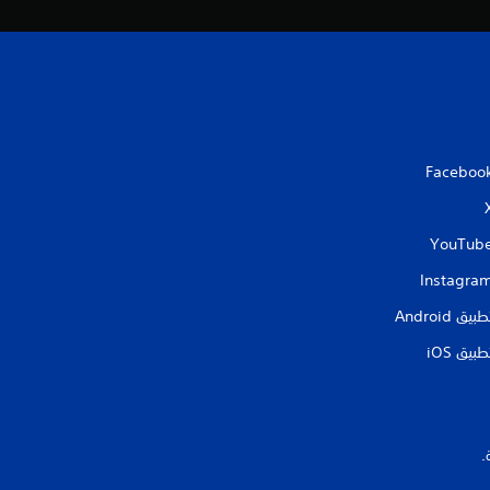
م
ا
ل
ي
Faceboo
5
YouTub
1
Instagra
9
طبيق Android‏
م
طبيق iOS‏
ن
ا