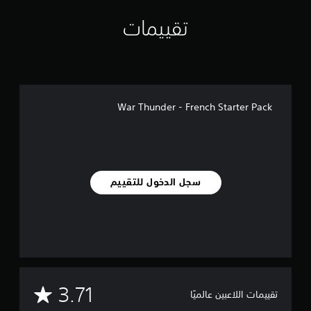
ي
م
تقييمات
ا
ت
War Thunder - French Starter Pack
سجل الدخول للتقييم
م
3.71
تقييمات اللاعبين عالميًا