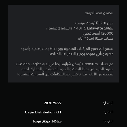
.
7
تتضمن هذه الحزمة:
1
خزان B1 ثالثًا (رتبة 2 فرنسا) ؛
مقاتلة P-40F-5 Lafayette (المرتبة 2 فرنسا) ؛
ن
120000 أسود فضي ؛
حساب ممتاز لمدة 7 أيام.
ج
تسمح لك جميع المركبات المتميزة بربح نقاط بحث إضافية وأسود
و
فضية وتأتي مزودة بجميع التعديلات المتاحة.
م
مع حساب Premium (يمكن شراؤه أيضًا في لعبة Golden Eagles) ،
ستربح المزيد من نقاط البحث والأسود الفضية في المعارك لمدة
م
محددة من الأيام. هذا تراكمي مع المكافآت من السيارات المتميزة!
ن
5
الإصدار:
27‏/9‏/2020
ن
الناشر:
Gaijin Distribution KFT
ج
الأنواع:
محاكاة, حركة, فريدة