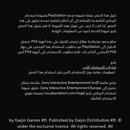
و
م
تنزيل هذا المنتج عرضة لشروط خدمة‫ PlayStation وشروط استخدام 
م
البرنامج الخاصة بنا بالإضافة إلى أي أحكام إضافية محددة تطبق على هذا 
المنتج. إذا كنت لا ترغب في قبول هذه الشروط، لا تقم بتنزيل هذا المنتج. 
ن
راجع شروط الخدمة لمزيد من المعلومات الهامة.
مبلغ يدفع مرة واحدة مقابل ترخيص للتنزيل على عدة أجهزة PS4. تسجيل 
إ
الدخول إلى PlayStation غير مطلوب لاستخدام هذا الترخيص على جهاز 
PS4 الأساسي الخاص بك، لكنه مطلوب للاستخدام على أجهزة PS4 أخرى.
ج
راجع 
م
تحذيرات الاستخدام الآمن
 لمعلومات هامة حول الاستخدام الآمن قبل استخدام هذا المنتج.
ا
برامج مكتبة ©Sony Interactive Entertainment Inc. ملخصة بشكل 
ل
حصري إلى Sony Interactive Entertainment Europe. تطبق شروط 
استخدام البرنامج، راجع eu.playstation.com/legal لمعرفة حقوق 
ي
الاستخدام الكاملة.
6
5
© by Gaijin Games Kft. Published by Gaijin Distribution Kft.
under the exclusive license. All rights reserved. All
م