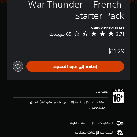
War Thunder -  French 
Starter Pack
Gaijin Distribution KFT
3.71
م
ت
و
$11.29
س
ط
ا
إضافة إلى عربة التسوق
ل
ت
ق
ي
ي
عنف حاد
م
3
المشتريات داخل اللعبة (تتضمن عناصر عشوائية), تفاعل
.
المستخدمين
7
1
ن
المشتريات داخل اللعبة اختيارية
ج
اللعب عبر الإنترنت مطلوب
و