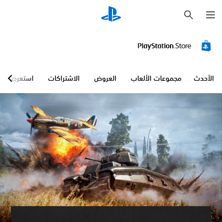
ب
ح
ث
الأحدث
مجموعات الألعاب
العروض
الاشتراكات
استعرض