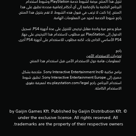
م
تنزيل هذا المنتج عرضة لشروط خدمة‫ PlayStation وشروط استخدام 
البرنامج الخاصة بنا بالإضافة إلى أي أحكام إضافية محددة تطبق على هذا 
م
المنتج. إذا كنت لا ترغب في قبول هذه الشروط، لا تقم بتنزيل هذا المنتج. 
راجع شروط الخدمة لمزيد من المعلومات الهامة.
ن
مبلغ يدفع مرة واحدة مقابل ترخيص للتنزيل على عدة أجهزة PS4. تسجيل 
الدخول إلى PlayStation غير مطلوب لاستخدام هذا الترخيص على جهاز 
إ
PS4 الأساسي الخاص بك، لكنه مطلوب للاستخدام على أجهزة PS4 أخرى.
ج
راجع 
تحذيرات الاستخدام الآمن
م
 لمعلومات هامة حول الاستخدام الآمن قبل استخدام هذا المنتج.
ا
برامج مكتبة ©Sony Interactive Entertainment Inc. ملخصة بشكل 
حصري إلى Sony Interactive Entertainment Europe. تطبق شروط 
ل
استخدام البرنامج، راجع eu.playstation.com/legal لمعرفة حقوق 
الاستخدام الكاملة.
ي
8
© by Gaijin Games Kft. Published by Gaijin Distribution Kft.
0
under the exclusive license. All rights reserved. All
trademarks are the property of their respective owners.
م