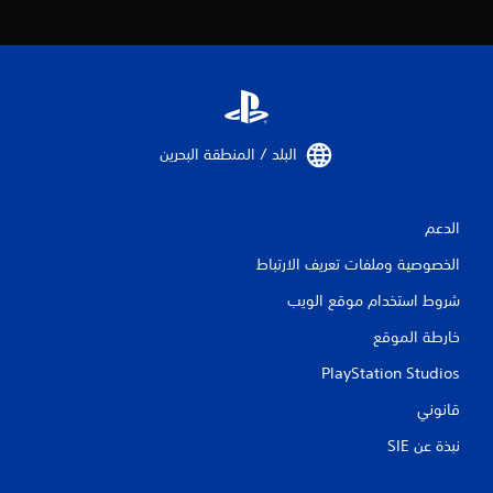
ن
ا
ل
ت
البلد / المنطقة البحرين‏
ق
ي
الدعم
ي
الخصوصية وملفات تعريف الارتباط
م
شروط استخدام موقع الويب
ا
خارطة الموقع
ت
PlayStation Studios
قانوني
نبذة عن SIE‏