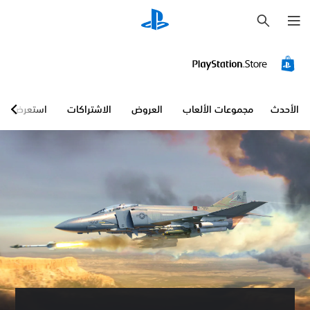
ب
ح
ث
الأحدث
مجموعات الألعاب
العروض
الاشتراكات
استعرض