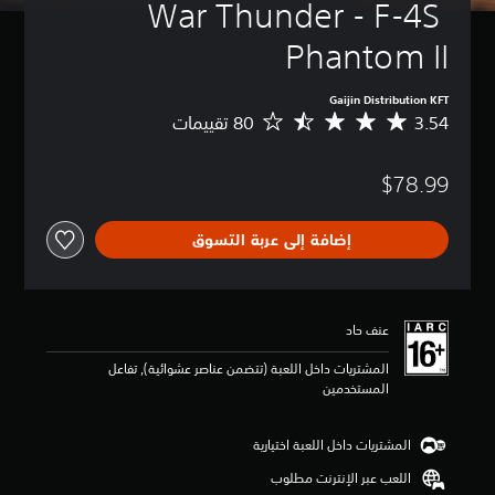
War Thunder - F-4S 
Phantom II
Gaijin Distribution KFT
3.54
م
ت
و
$78.99
س
ط
ا
إضافة إلى عربة التسوق
ل
ت
ق
ي
ي
عنف حاد
م
3
المشتريات داخل اللعبة (تتضمن عناصر عشوائية), تفاعل
.
المستخدمين
5
4
ن
المشتريات داخل اللعبة اختيارية
ج
اللعب عبر الإنترنت مطلوب
و