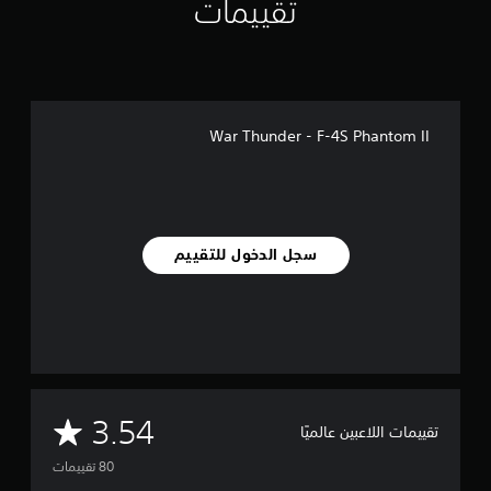
تقييمات
ي
م
ا
ت
War Thunder - F-4S Phantom II
سجل الدخول للتقييم
م
3.54
تقييمات اللاعبين عالميًا
ت