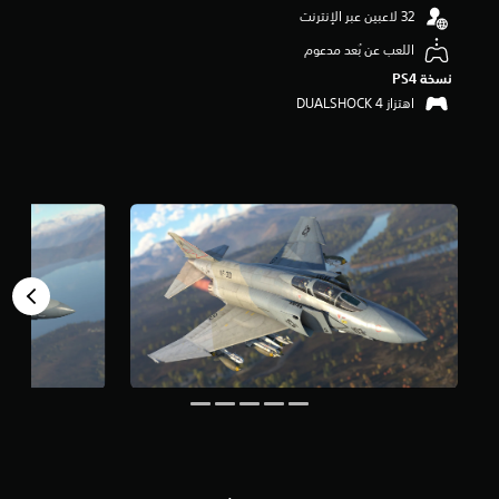
م
م
ن
اللعب عن بُعد مدعوم
5
نسخة PS4‏
ن
اهتزاز DUALSHOCK 4‏
ج
و
م
م
ن
إ
ج
م
ا
ل
ي
8
0
م
ن
ا
ل
ت
ق
ي