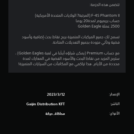
5
تتضمن هذه الحزمة:
4
F-4S Phantom II (المرتبة7 الولايات المتحدة الأمريكية)
حساب بريميوم لمدة20 يوما
ن
2500 عملة Golden Eagle
ج
تسمح لك جميع المركبات المتميزة بربح نقاط بحث إضافية وأسود
فضية وتأتي مزودة بجميع التعديلات المتاحة.
و
مع حساب Premium (يمكن شراؤه أيضًا في لعبة Golden Eagles) ،
م
ستربح المزيد من نقاط البحث والأسود الفضية في المعارك لمدة
محددة من الأيام. هذا تراكمي مع المكافآت من السيارات المتميزة!
م
ن
5
الإصدار:
12‏/3‏/2023
ن
الناشر:
Gaijin Distribution KFT
ج
الأنواع:
محاكاة, حركة
و