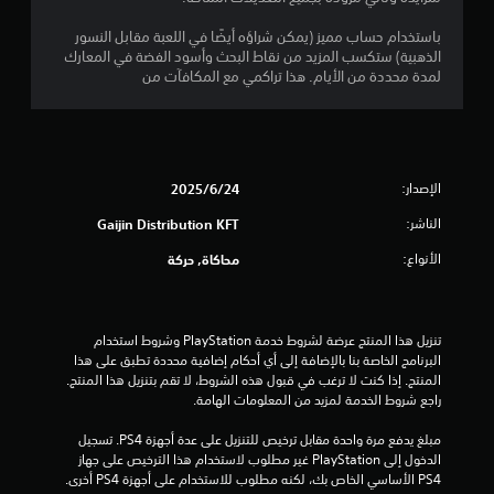
ج
باستخدام حساب مميز (يمكن شراؤه أيضًا في اللعبة مقابل النسور
و
الذهبية) ستكسب المزيد من نقاط البحث وأسود الفضة في المعارك
لمدة محددة من الأيام. هذا تراكمي مع المكافآت من
م
م
ن
الإصدار:
24‏/6‏/2025
5
الناشر:
Gaijin Distribution KFT
ن
الأنواع:
محاكاة, حركة
ج
و
تنزيل هذا المنتج عرضة لشروط خدمة‫ PlayStation وشروط استخدام 
البرنامج الخاصة بنا بالإضافة إلى أي أحكام إضافية محددة تطبق على هذا 
م
المنتج. إذا كنت لا ترغب في قبول هذه الشروط، لا تقم بتنزيل هذا المنتج. 
راجع شروط الخدمة لمزيد من المعلومات الهامة.
م
مبلغ يدفع مرة واحدة مقابل ترخيص للتنزيل على عدة أجهزة PS4. تسجيل 
ن
الدخول إلى PlayStation غير مطلوب لاستخدام هذا الترخيص على جهاز 
PS4 الأساسي الخاص بك، لكنه مطلوب للاستخدام على أجهزة PS4 أخرى.