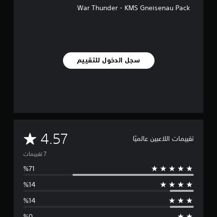
م
War Thunder - KMS Gneisenau Pack
ا
ت
سجل الدخول للتقييم
م
4.57
تقييمات اللاعبين عالميًا
ت
و
س
ط