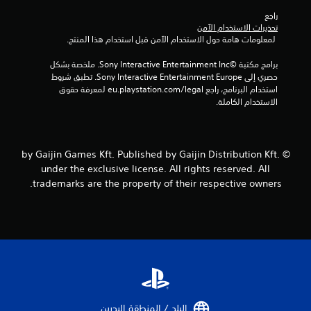
إ
راجع 
تحذيرات الاستخدام الآمن
ج
 لمعلومات هامة حول الاستخدام الآمن قبل استخدام هذا المنتج.
م
برامج مكتبة ©Sony Interactive Entertainment Inc. ملخصة بشكل 
حصري إلى Sony Interactive Entertainment Europe. تطبق شروط 
ا
استخدام البرنامج، راجع eu.playstation.com/legal لمعرفة حقوق 
الاستخدام الكاملة.
ل
ي
© by Gaijin Games Kft. Published by Gaijin Distribution Kft.
7
under the exclusive license. All rights reserved. All
trademarks are the property of their respective owners.
م
ن
ا
ل
ت
البلد / المنطقة البحرين‏