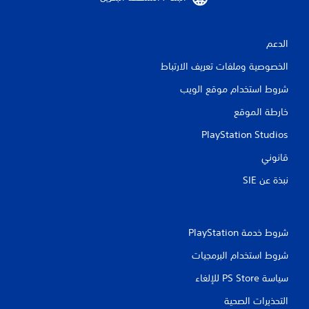
ق
ي
الدعم
ي
الخصوصية وملفات تعريف الارتباط
م
شروط استخدام موقع الويب
ا
خارطة الموقع
ت
PlayStation Studios
قانوني
نبذة عن SIE‏
شروط خدمة PlayStation‏
شروط استخدام البرمجيات
سياسة PS Store للإلغاء
التحذيرات الصحية