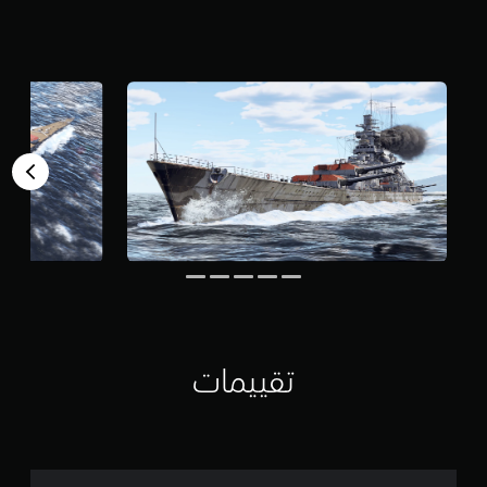
م
م
ن
5
ن
ج
و
م
م
ن
إ
ج
م
ا
ل
ي
7
م
ن
تقييمات
ا
ل
ت
ق
ي
ي