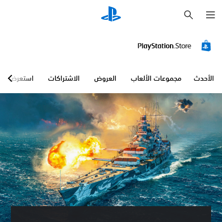
ب
ح
ث
الأحدث
مجموعات الألعاب
العروض
الاشتراكات
استعرض