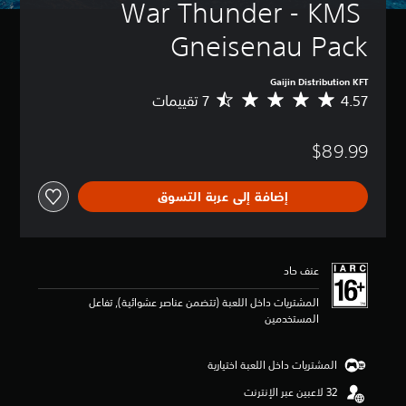
War Thunder - KMS 
Gneisenau Pack
Gaijin Distribution KFT
4.57
م
ت
و
$89.99
س
ط
ا
إضافة إلى عربة التسوق
ل
ت
ق
ي
ي
عنف حاد
م
4
المشتريات داخل اللعبة (تتضمن عناصر عشوائية), تفاعل
.
المستخدمين
5
7
ن
المشتريات داخل اللعبة اختيارية
ج
و