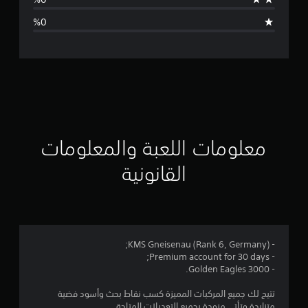
ا
ل
ت
ق
ي
ي
معلومات اللعبة والمعلومات
م
القانونية
4
.
5
- KMS Gneisenau (Rank 6, Germany);
- Premium account for 30 days;
7
- 3000 Golden Eagles.
ن
تتيح لك جميع المركبات المميزة كسب نقاط بحث وأسود فضية
متزايدة وتأتي مزودة بجميع التعديلات المتاحة.