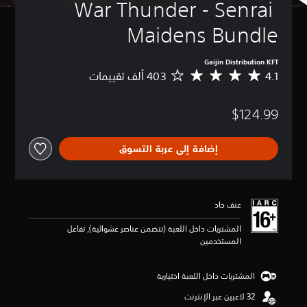
War Thunder - Senrai 
Maidens Bundle
Gaijin Distribution KFT
4.1
م
ت
و
$124.99
س
ط
ا
إضافة إلى عربة التسوق
ل
ت
ق
ي
ي
عنف حاد
م
4
المشتريات داخل اللعبة (تتضمن عناصر عشوائية), تفاعل
.
المستخدمين
1
ن
ج
المشتريات داخل اللعبة اختيارية
و
م