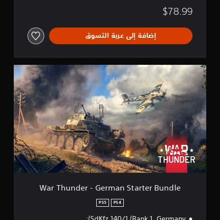
4
$78.99
B
u
n
إضافة إلى عربة التسوق
d
l
e
W
a
r
T
h
u
n
d
e
r
-
G
e
r
War Thunder - German Starter Bundle
m
a
PS5
PS4
n
SdKfz 140/1 (Rank 1, Germany);
S