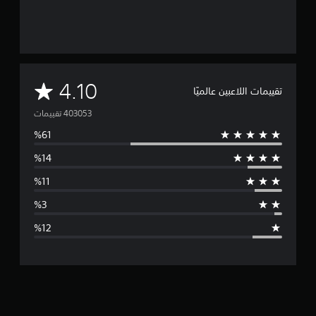
م
4.10
تقييمات اللاعبين عالميًا
ت
و
س
ط
ا
ل
ت
ق