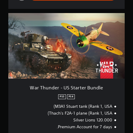
e
W
a
r
T
h
u
n
d
e
r
-
U
S
S
War Thunder - US Starter Bundle
t
a
PS5
PS4
r
M3A1 Stuart tank (Rank 1, USA)
t
e
Thach's F2A-1 plane (Rank 1, USA)
r
120.000 Silver Lions
B
Premium Account for 7 days.
u