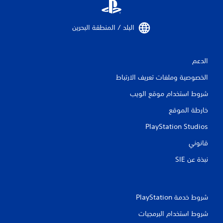
ق
ي
البلد / المنطقة البحرين‏
ي
م
الدعم
ا
الخصوصية وملفات تعريف الارتباط
ت
شروط استخدام موقع الويب
خارطة الموقع
PlayStation Studios
قانوني
نبذة عن SIE‏
شروط خدمة PlayStation‏
شروط استخدام البرمجيات