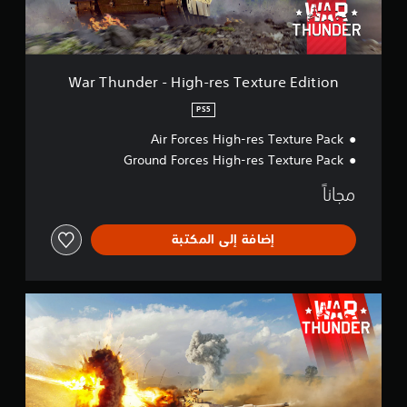
r
-
H
i
g
War Thunder - High-res Texture Edition
h
-
PS5
r
Air Forces High-res Texture Pack
e
s
Ground Forces High-res Texture Pack
T
e
مجاناً
x
t
u
إضافة إلى المكتبة
r
e
E
W
d
a
i
r
t
T
i
h
o
u
n
n