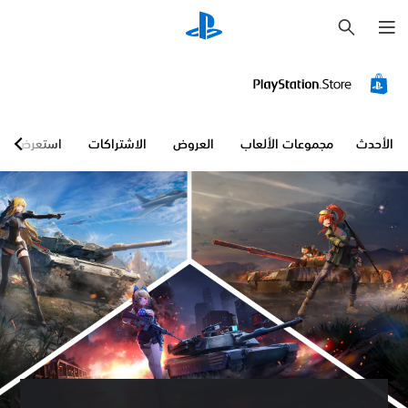
ب
ح
ث
الأحدث
مجموعات الألعاب
العروض
الاشتراكات
استعرض