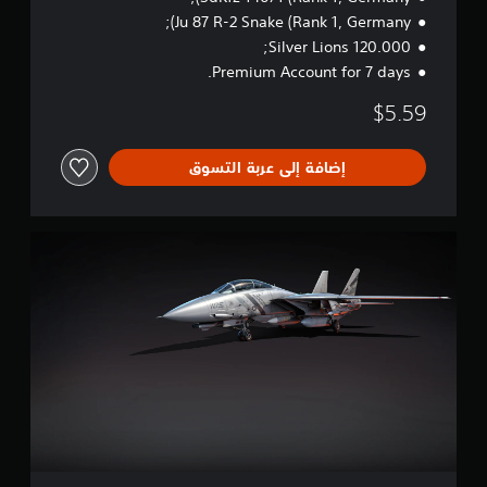
t
Ju 87 R-2 Snake (Rank 1, Germany);
a
120.000 Silver Lions;
r
Premium Account for 7 days.
t
e
$5.59
r
B
u
إضافة إلى عربة التسوق
n
d
l
e
W
a
r
T
h
u
n
d
e
r
-
F
-