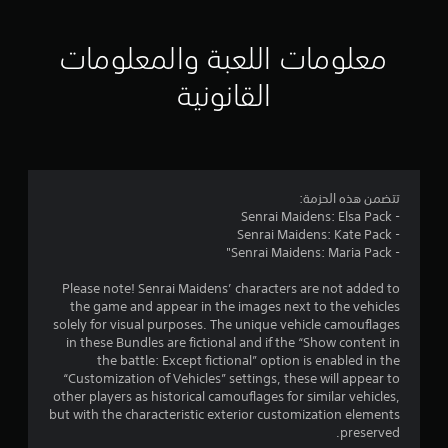
ي
ي
معلومات اللعبة والمعلومات
م
القانونية
4
.
1
تتضمن هذه الحزمة:
- Senrai Maidens: Elsa Pack
ن
- Senrai Maidens: Kate Pack
- Senrai Maidens: Maria Pack"
ج
Please note! Senrai Maidens’ characters are not added to
و
the game and appear in the images next to the vehicles
solely for visual purposes. The unique vehicle camouflages
م
in these Bundles are fictional and if the “Show content in
the battle: Except fictional” option is enabled in the
م
“Customization of Vehicles” settings, these will appear to
other players as historical camouflages for similar vehicles,
ن
but with the characteristic exterior customization elements
preserved.