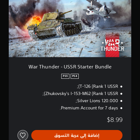
r
ل
T
ت
h
ق
u
ي
n
ي
d
م
e
ا
r
ت
-
U
S
S
War Thunder - USSR Starter Bundle
R
S
PS5
PS4
t
T-126 (Rank 1 USSR);
a
r
Zhukovsky's I-153-M62 (Rank 1 USSR);
t
120.000 Silver Lions;
e
Premium Account for 7 days.
r
B
$8.99
u
n
d
إضافة إلى عربة التسوق
l