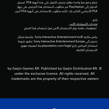
ي
مبلغ يدفع مرة واحدة مقابل ترخيص للتنزيل على عدة أجهزة PS4. تسجيل 
الدخول إلى PlayStation غير مطلوب لاستخدام هذا الترخيص على جهاز 
4
PS4 الأساسي الخاص بك، لكنه مطلوب للاستخدام على أجهزة PS4 أخرى.
0
راجع 
تحذيرات الاستخدام الآمن
3
 لمعلومات هامة حول الاستخدام الآمن قبل استخدام هذا المنتج.
0
برامج مكتبة ©Sony Interactive Entertainment Inc. ملخصة بشكل 
حصري إلى Sony Interactive Entertainment Europe. تطبق شروط 
5
استخدام البرنامج، راجع eu.playstation.com/legal لمعرفة حقوق 
الاستخدام الكاملة.
3
م
© by Gaijin Games Kft. Published by Gaijin Distribution Kft.
ن
under the exclusive license. All rights reserved. All
trademarks are the property of their respective owners.
ا
ل
ت