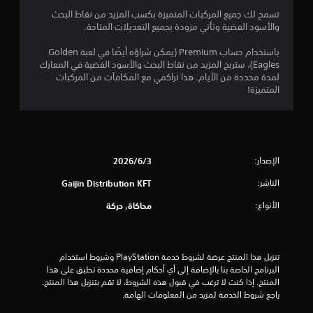
5
تسمح لك جميع المركبات المتميزة بكسب المزيد من نقاط البحث
ن
والأسود الفضية وتأتي مزودة بجميع التعديلات المتاحة.
ج
باستخدام حساب Premium (يمكن شراؤه أيضًا في لعبة Golden
Eagles)، ستربح المزيد من نقاط البحث والأسود الفضية في المعارك
لمدة محددة من الأيام. هذا تراكمي مع المكافآت من المركبات
و
المتميزة!
م
م
ن
الإصدار:
3‏/6‏/2026
إ
الناشر:
Gaijin Distribution KFT
الأنواع:
محاكاة, حركة
ج
م
تنزيل هذا المنتج عرضة لشروط خدمة‫ PlayStation وشروط استخدام 
ا
البرنامج الخاصة بنا بالإضافة إلى أي أحكام إضافية محددة تطبق على هذا 
المنتج. إذا كنت لا ترغب في قبول هذه الشروط، لا تقم بتنزيل هذا المنتج. 
ل
راجع شروط الخدمة لمزيد من المعلومات الهامة.