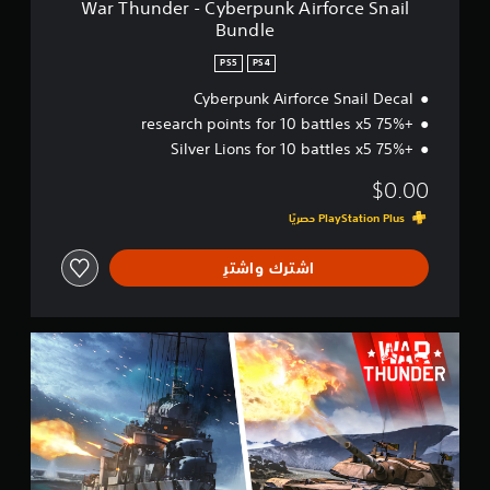
War Thunder - Cyberpunk Airforce Snail
e
Bundle
r
p
PS5
PS4
u
n
Cyberpunk Airforce Snail Decal
k
+75% research points for 10 battles x5
A
+75% Silver Lions for 10 battles x5
i
r
$0.00
f
o
r
c
اشترك واشترِ
e
S
n
a
W
i
a
l
r
B
T
u
h
n
u
d
n
l
d